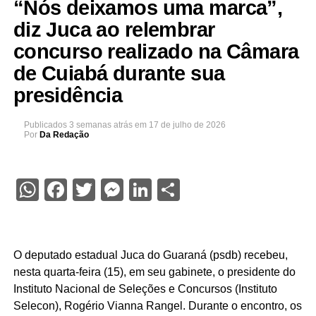
“Nós deixamos uma marca”,
diz Juca ao relembrar
concurso realizado na Câmara
de Cuiabá durante sua
presidência
Publicados
3 semanas atrás
em
17 de julho de 2026
Por
Da Redação
WhatsApp
Facebook
Twitter
Messenger
LinkedIn
Share
O deputado estadual Juca do Guaraná (psdb) recebeu,
nesta quarta-feira (15), em seu gabinete, o presidente do
Instituto Nacional de Seleções e Concursos (Instituto
Selecon), Rogério Vianna Rangel. Durante o encontro, os