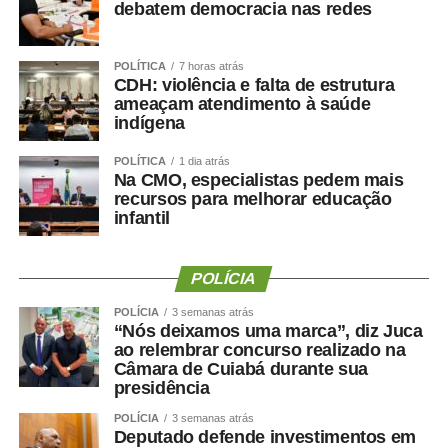
debatem democracia nas redes
COMENTE ABAIXO:
POLÍTICA
7 horas atrás
CDH: violência e falta de estrutura
WhatsApp
Facebook
Twitter
Messenger
LinkedIn
Share
ameaçam atendimento à saúde
indígena
POLÍTICA
1 dia atrás
Na CMO, especialistas pedem mais
recursos para melhorar educação
infantil
POLÍCIA
POLÍCIA
3 semanas atrás
“Nós deixamos uma marca”, diz Juca
ao relembrar concurso realizado na
Câmara de Cuiabá durante sua
presidência
POLÍCIA
3 semanas atrás
Deputado defende investimentos em