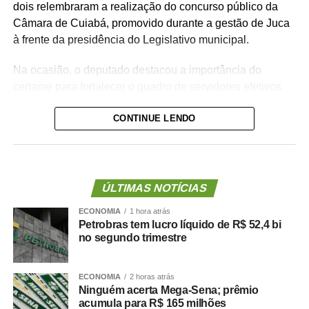
dois relembraram a realização do concurso público da
Câmara de Cuiabá, promovido durante a gestão de Juca
à frente da presidência do Legislativo municipal.
Na ocasião, o deputado destacou a importância do
certame para fortalecer o quadro de servidores efetivos
da Casa de Leis e ressaltou o legado deixado pela
CONTINUE LENDO
iniciativa.
“Nós deixamos uma marca de ter feito esse concurso
para atender a população cuiabana e a Câmara de
Cuiabá, que é de todos nós mato-grossenses, o
ÚLTIMAS NOTÍCIAS
parlamento mais antigo do Centro-Oeste brasileiro”,
ECONOMIA
1 hora atrás
afirmou Juca.
Petrobras tem lucro líquido de R$ 52,4 bi
no segundo trimestre
O concurso público foi realizado para provimento de
vagas e formação de cadastro de reserva para cargos de
ECONOMIA
2 horas atrás
níveis médio e superior, contemplando funções como
Ninguém acerta Mega-Sena; prêmio
técnico legislativo, analista legislativo, controlador interno
acumula para R$ 165 milhões