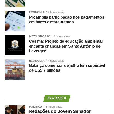
e contador.
Durante a visita, Rogério Vianna Rangel agradeceu a
ECONOMIA
2 horas atrás
Pix amplia participação nos pagamentos
confiança depositada no Instituto Selecon e destacou a
em bares e restaurantes
forma como o processo foi conduzido.
“Eu, em nome do Selecon, também agradeço ao
MATO GROSSO
3 horas atrás
Cesima: Projeto de educação ambiental
deputado porque, de fato, fizemos um concurso histórico,
encanta crianças em Santo Antônio de
graças à oportunidade que o Juca nos deu para
Leverger
realizarmos esse concurso com qualidade e segurança,
mas, acima de tudo, com muita transparência”, declarou o
ECONOMIA
4 horas atrás
Balança comercial de julho tem superávit
presidente da instituição.
de US$ 7 bilhões
Ao final do encontro, Juca reforçou a importância da
valorização do serviço público por meio de concursos
realizados com responsabilidade, transparência e
igualdade de oportunidades para todos os candidatos.
POLÍTICA
POLÍTICA
5 horas atrás
Redações do Jovem Senador