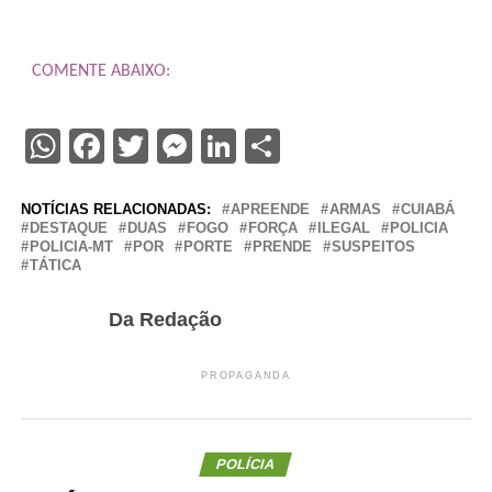
COMENTE ABAIXO:
WhatsApp
Facebook
Twitter
Messenger
LinkedIn
Share
NOTÍCIAS RELACIONADAS:
APREENDE
ARMAS
CUIABÁ
DESTAQUE
DUAS
FOGO
FORÇA
ILEGAL
POLICIA
POLICIA-MT
POR
PORTE
PRENDE
SUSPEITOS
TÁTICA
Da Redação
PROPAGANDA
POLÍCIA