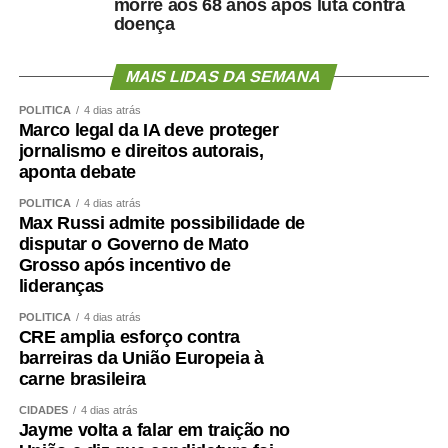
morre aos 68 anos após luta contra
semana se esforço concentrado:
doença
Segunda-feira (10), às 10h: a Subcomissão
MAIS LIDAS DA SEMANA
Permanente dos Povos Indígenas Yanomami
debaterá a prestação de contas dos recursos
POLÍTICA
4 dias atrás
Marco legal da IA deve proteger
orçamentários discricionários e dos créditos
jornalismo e direitos autorais,
extraordinários destinados a ações no território
aponta debate
Ianomâmi e dos recursos do Fundo Amazônia para
projetos de proteção de comunidades indígenas.
POLÍTICA
4 dias atrás
Max Russi admite possibilidade de
Terça-feira (11), às 14h: a Comissão de Segurança
disputar o Governo de Mato
Pública (CSP) avalia a implementação do Programa
Grosso após incentivo de
lideranças
de Proteção a Vítimas e Testemunhas Ameaçadas
(Provita), examinando os protocolos de inclusão,
POLÍTICA
4 dias atrás
acompanhamento, desligamento e reinserção
CRE amplia esforço contra
barreiras da União Europeia à
social das pessoas protegidas.
carne brasileira
Terça-feira (11), às 14h: a Comissão de Direitos
CIDADES
4 dias atrás
Humanos (CDH) faz audiência pública para instruir
Jayme volta a falar em traição no
o instruir o Projeto de Lei (PL)
5.115/2025
, que