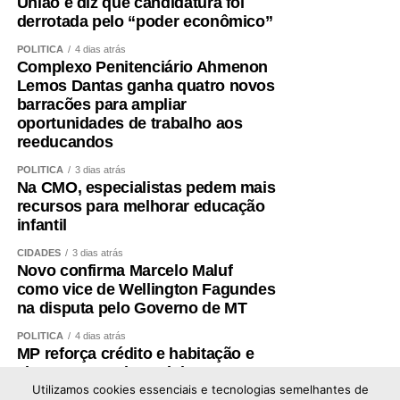
União e diz que candidatura foi
trata da instalação de centros-dia para pessoas
derrotada pelo “poder econômico”
idosas atendidas pelo Sistema Único de
POLÍTICA
4 dias atrás
Assistência Social (Suas).
Complexo Penitenciário Ahmenon
Lemos Dantas ganha quatro novos
Quarta-feira (12), às 14h30: a Comissão de
barracões para ampliar
Assuntos Sociais (CAS) faz audiência pública para
oportunidades de trabalho aos
lançar pesquisa sobre a relevância e as
reeducandos
contrapartidas do setor filantrópico brasileiro, feita
POLÍTICA
3 dias atrás
pela Fundação Instituto de Pesquisas Econômicas
Na CMO, especialistas pedem mais
(Fipe), encomendada pelo Fórum Nacional das
recursos para melhorar educação
Instituições Filantrópicas (Fonif).
infantil
Quinta-feira (13), às 10h: a CAS e a CDH fazem
CIDADES
3 dias atrás
duas audiências conjuntas seguidas para debater o
Novo confirma Marcelo Maluf
como vice de Wellington Fagundes
atendimento a pacientes com hemoglobinúria
na disputa pelo Governo de MT
paroxística noturna no SUS e os desafios
relacionados ao diagnóstico, tratamento e políticas
POLÍTICA
4 dias atrás
MP reforça crédito e habitação e
públicas para a insuficiência adrenal no Brasil.
altera Desenrola e Minha Casa,
Sessões especiais
Minha Vida
Utilizamos cookies essenciais e tecnologias semelhantes de