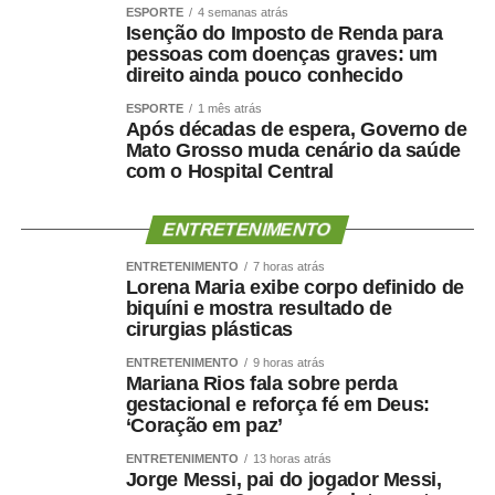
ESPORTE
4 semanas atrás
Acesso à Atividade Física pelo SUS para prevenir e
Isenção do Imposto de Renda para
controlar o câncer.
pessoas com doenças graves: um
direito ainda pouco conhecido
Ainda na quarta, às 10h, a Comissão de Ciência e
ESPORTE
1 mês atrás
Tecnologia (CCT) analisa pauta com 56 itens. Entre eles,
Após décadas de espera, Governo de
estão projetos de decreto legislativo que tratam de
Mato Grosso muda cenário da saúde
com o Hospital Central
concessão e renovação de outorga para emissoras de
rádio. Também pode ser votado o
PL 3.844/2025
, que
inclui a cidadania digital entre os eixos da Política
ENTRETENIMENTO
Nacional de Educação Digital (Pned). O texto traz, entre
ENTRETENIMENTO
7 horas atrás
as ações previstas, o estímulo à educação midiática no
Lorena Maria exibe corpo definido de
ambiente de ensino, a orientação das famílias sobre
biquíni e mostra resultado de
cirurgias plásticas
consumo tecnológico e a ampliação de parcerias entre o
governo e empresas privadas na área digital.
ENTRETENIMENTO
9 horas atrás
Mariana Rios fala sobre perda
gestacional e reforça fé em Deus:
Audiências públicas
‘Coração em paz’
Nas comissões, além das reuniões deliberativas, estão
ENTRETENIMENTO
13 horas atrás
Jorge Messi, pai do jogador Messi,
marcadas as seguintes audiências públicas para a