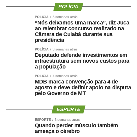
POLÍCIA
contrário, o governo federal dispõe dos valores apenas
durante o tempo de vigência da medida provisória.
POLÍCIA
3 semanas atrás
“Nós deixamos uma marca”, diz Juca
Comissões
ao relembrar concurso realizado na
Câmara de Cuiabá durante sua
presidência
Três comissões já divulgaram as pautas das reuniões
deliberativas.
POLÍCIA
3 semanas atrás
Deputado defende investimentos em
infraestrutura sem novos custos para
A Comissão de Relações Exteriores (CRE) tem reunião
a população
marcada para terça-feira (11), às 10h. Na pauta de dez
POLÍCIA
4 semanas atrás
itens, estão acordos, convenções e protocolos firmados
MDB marca convenção para 4 de
pelo Brasil com outros países, entre eles o
PDL
agosto e deve definir apoio na disputa
618/2026
, que ratifica o Protocolo de Montevidéu sobre
pelo Governo de MT
Compromisso com a Democracia no Mercosul (Ushuaia
II), assinado em 2011.
ESPORTE
Na quarta-feira (12), a partir das 10h, a Comissão de
ESPORTE
3 semanas atrás
Quando perder músculo também
Esporte (CEsp) se reúne para votar dois projetos. Um
ameaça o cérebro
deles é o
PL 3.905/2025
, que institui Política Nacional de