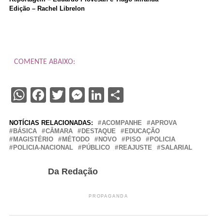
Edição – Rachel Librelon
COMENTE ABAIXO:
WhatsApp
Facebook
Twitter
Messenger
LinkedIn
Share
NOTÍCIAS RELACIONADAS:
ACOMPANHE
APROVA
BÁSICA
CÂMARA
DESTAQUE
EDUCAÇÃO
MAGISTÉRIO
MÉTODO
NOVO
PISO
POLICIA
POLICIA-NACIONAL
PÚBLICO
REAJUSTE
SALARIAL
Da Redação
PROPAGANDA