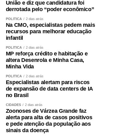
União e diz que candidatura foi
temas como direitos trabalhistas, violência doméstica na
derrotada pelo “poder econômico”
era digital e medidas protetivas de urgência.
POLÍTICA
2 dias atrás
Na CMO, especialistas pedem mais
Durante o encontro, também foram debatidos temas como
recursos para melhorar educação
proteção legal, promoção da autonomia, perspectiva
infantil
interseccional de gênero e raça, novas formas de
POLÍTICA
2 dias atrás
violência contra a mulher, orçamento da proteção e
MP reforça crédito e habitação e
acesso à Justiça.
Veja aqui a íntegra do evento
.
altera Desenrola e Minha Casa,
Minha Vida
Agosto Lilás
POLÍTICA
2 dias atrás
Especialistas alertam para riscos
A iniciativa integra as ações programadas para o
Agosto
de expansão de data centers de IA
Lilás,
campanha de âmbito nacional que tem o objetivo
no Brasil
de alertar a população sobre a importância da prevenção
CIDADES
2 dias atrás
e do enfrentamento à violência doméstica e familiar
Zoonoses de Várzea Grande faz
contra a mulher, com foco na
Lei Maria da Penha
,
alerta para alta de casos positivos
batizada em homenagem à farmacêutica cearense que
e pede atenção da população aos
buscou por justiça após sofrer duas tentativas de
sinais da doença
homicídio.