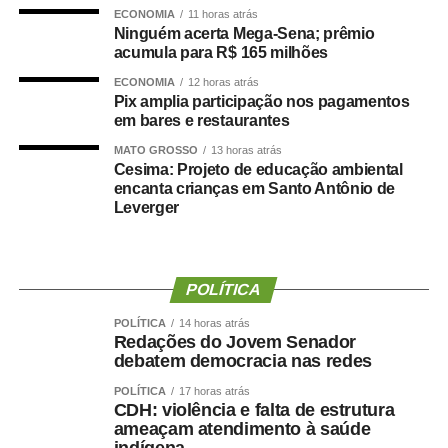
agressor não alcança aquela mulher que já está
ECONOMIA
11 horas atrás
Ninguém acerta Mega-Sena; prêmio
protegida com medidas protetivas, mas continua
acumula para R$ 165 milhões
acessando os filhos em comum, a sogra. O direito
tradicional olhava para isso — quando um pai matava o
ECONOMIA
12 horas atrás
Pix amplia participação nos pagamentos
filho para atingir a mulher — como uma violência que se
em bares e restaurantes
esgotava no filho. Mas foi preciso perguntar para a mulher
MATO GROSSO
13 horas atrás
para nós vermos uma vítima que estava sendo
Cesima: Projeto de educação ambiental
negligenciada e não estava sendo vista — afirmou.
encanta crianças em Santo Antônio de
Leverger
A consultora também alertou para os índices de violência
contra a mulher que ainda são alarmantes no Brasil,
mesmo passados 20 anos da sanção da Lei Maria da
POLÍTICA
Penha. Ao comentar a construção histórica do direito,
Natália afirmou que parte das leis brasileiras incorporou
POLÍTICA
14 horas atrás
Redações do Jovem Senador
perspectivas masculinas como padrão.
debatem democracia nas redes
— Se foram os homens que estabeleceram os
POLÍTICA
17 horas atrás
CDH: violência e falta de estrutura
pressupostos do que hoje nós entendemos como a base
ameaçam atendimento à saúde
do direito, será que não foram as experiências