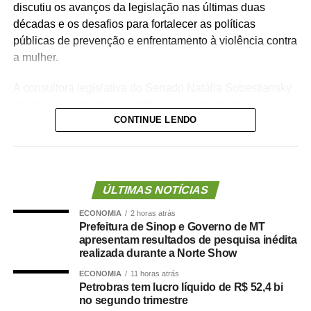
discutiu os avanços da legislação nas últimas duas
décadas e os desafios para fortalecer as políticas
públicas de prevenção e enfrentamento à violência contra
a mulher.
A consultora legislativa do Senado Natália Sobestiansky
destacou a inclusão da violência vicária (quando o
CONTINUE LENDO
agressor utiliza uma terceira pessoa, como um filho ou
familiar, para atingir a mulher
)
entre as formas de
violência previstas na
Lei Maria da Penha
como um
avanço recente da legislação. A
tipificação do
vicaricídio
foi aprovada pelo Senado em março e
se
ÚLTIMAS NOTÍCIAS
tornou lei em abril
.
ECONOMIA
2 horas atrás
Prefeitura de Sinop e Governo de MT
— Uma das grandes modificações de 2026 foi trazer a
apresentam resultados de pesquisa inédita
violência vicária entre os tipos de violência contra a
realizada durante a Norte Show
mulher no âmbito doméstico e familiar. O que é a
ECONOMIA
11 horas atrás
violência vicária? É quando o agressor se vale de uma
Petrobras tem lucro líquido de R$ 52,4 bi
no segundo trimestre
terceira pessoa para atingir a mulher. Muitas vezes o