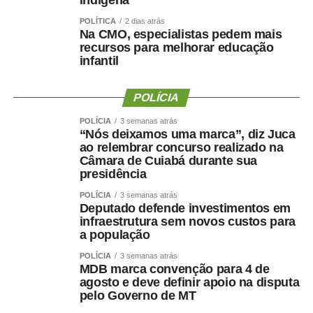
indígena
masculinas aquelas alçadas à categoria de regra geral e
POLÍTICA
2 dias atrás
aplicada a todas as demais experiências?
Na CMO, especialistas pedem mais
recursos para melhorar educação
Interesse público
infantil
Segundo a advogada-geral do Senado, Gabrielle Tatih
POLÍCIA
Pereira, dados do Anuário Brasileiro de Segurança
Pública mostram queda nas mortes intencionais no
POLÍCIA
3 semanas atrás
“Nós deixamos uma marca”, diz Juca
Brasil, mas também indicam que a violência de gênero
ao relembrar concurso realizado na
continua crescendo “em patamares assustadores”.
Câmara de Cuiabá durante sua
presidência
Para ela, a Lei Maria da Penha ajudou na compreensão
POLÍCIA
3 semanas atrás
de que a violência doméstica e familiar não é uma
Deputado defende investimentos em
questão privada, mas sim de interesse público e de
infraestrutura sem novos custos para
a população
direitos humanos, o que a torna uma questão
fundamental para a democracia no país.
POLÍCIA
3 semanas atrás
MDB marca convenção para 4 de
agosto e deve definir apoio na disputa
— A Lei Maria da Penha institucionaliza um sistema
pelo Governo de MT
integrado de proteção, que envolve não só um arcabouço