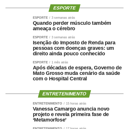
jurídico e normativo, mas também instrumentos
institucionais de ação, que envolve também a assistência
ESPORTE
social e a saúde. É preciso reconhecer que nós tivemos
ESPORTE
3 semanas atrás
grandes avanços nesses 20 anos de institucionalização,
Quando perder músculo também
ameaça o cérebro
de implementação de políticas públicas, mas temos
também que compreender que são necessários muitos
ESPORTE
3 semanas atrás
Isenção do Imposto de Renda para
avanços, ainda — disse.
pessoas com doenças graves: um
direito ainda pouco conhecido
Desafios
ESPORTE
1 mês atrás
Após décadas de espera, Governo de
A diretora-geral do Senado, Ilana Trombka, afirmou que o
Mato Grosso muda cenário da saúde
sistema de proteção à mulher no país é fruto da Lei Maria
com o Hospital Central
da Penha.
ENTRETENIMENTO
— Esse sistema começa com a Lei Maria da Penha.
Infelizmente, ele não termina com a Lei Maria da Penha,
ENTRETENIMENTO
15 horas atrás
porque as violências se modificam, se modernizam. E por
Vanessa Camargo anuncia novo
projeto e revela primeira fase de
isso essa lei é o pontapé inicial de um sistema que segue
‘Metamorfose’
se robustecendo. É um sistema que nós podemos nos
ENTRETENIMENTO
17 horas atrás