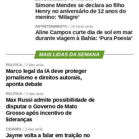
orgulhar. Não de precisar dele, mas de ter um Estado que
Simone Mendes se declara ao filho
tem o melhor sistema de proteção à mulher do mundo —
Henry no aniversário de 12 anos do
afirmou.
menino: ‘Milagre’
ENTRETENIMENTO
18 horas atrás
Ilana acrescentou que a lei ainda não é o suficiente para
Aline Campos curte dia de sol em mar
proteger todas as mulheres, porque a sociedade não
durante viagem à Bahia: ‘Pura Poesia’
amadureceu em 20 anos para entender que “o machismo,
o patriarcado e a misoginia são reflexos de uma
MAIS LIDAS DA SEMANA
sociedade que não trata a mulher como um igual”.
POLÍTICA
2 dias atrás
Marco legal da IA deve proteger
— No momento em que todos e todas se enxergarem
jornalismo e direitos autorais,
como iguais, se enxergarem como pessoas que têm o
aponta debate
mesmo direito ao respeito e à integridade, aí, quem sabe,
quando a gente for comemorar os 40 anos da Lei Maria
POLÍTICA
2 dias atrás
Max Russi admite possibilidade de
da Penha, a gente possa falar de um texto legal que foi
disputar o Governo de Mato
muito necessário, mas que terá caído em desuso. Que
Grosso após incentivo de
seja esse o nosso desejo para o futuro — disse Ilana.
lideranças
CIDADES
2 dias atrás
As consultoras legislativas Luísa Sabioni, Aiana Dias dos
Jayme volta a falar em traição no
Santos e Fernanda Rocha de Moraes também abordaram