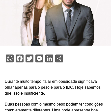
WhatsApp
Facebook
Twitter
Messenger
LinkedIn
Share
Durante muito tempo, falar em obesidade significava
olhar apenas para o peso e para o IMC. Hoje sabemos
que isso é insuficiente.
Duas pessoas com o mesmo peso podem ter condições
completamente diferentes. Uma pode apresentar boa