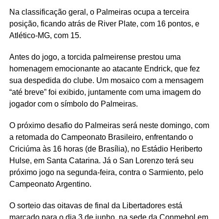
Na classificação geral, o Palmeiras ocupa a terceira
posição, ficando atrás de River Plate, com 16 pontos, e
Atlético-MG, com 15.
Antes do jogo, a torcida palmeirense prestou uma
homenagem emocionante ao atacante Endrick, que fez
sua despedida do clube. Um mosaico com a mensagem
“até breve” foi exibido, juntamente com uma imagem do
jogador com o símbolo do Palmeiras.
O próximo desafio do Palmeiras será neste domingo, com
a retomada do Campeonato Brasileiro, enfrentando o
Criciúma às 16 horas (de Brasília), no Estádio Heriberto
Hulse, em Santa Catarina. Já o San Lorenzo terá seu
próximo jogo na segunda-feira, contra o Sarmiento, pelo
Campeonato Argentino.
O sorteio das oitavas de final da Libertadores está
marcado para o dia 3 de junho, na sede da Conmebol em