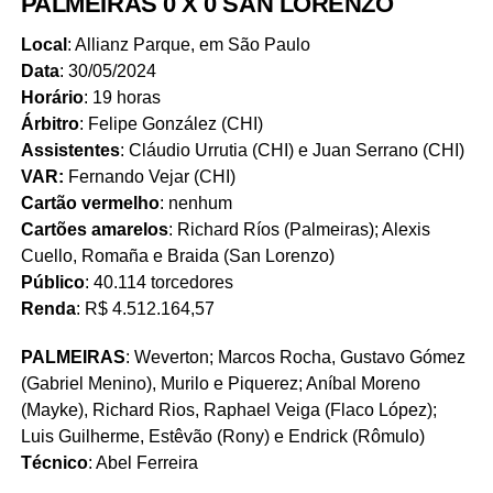
PALMEIRAS 0 X 0 SAN LORENZO
Local
: Allianz Parque, em São Paulo
Data
: 30/05/2024
Horário
: 19 horas
Árbitro
: Felipe González (CHI)
Assistentes
: Cláudio Urrutia (CHI) e Juan Serrano (CHI)
VAR:
Fernando Vejar (CHI)
Cartão vermelho
: nenhum
Cartões amarelos
: Richard Ríos (Palmeiras); Alexis
Cuello, Romaña e Braida (San Lorenzo)
Público
: 40.114 torcedores
Renda
: R$ 4.512.164,57
PALMEIRAS
: Weverton; Marcos Rocha, Gustavo Gómez
(Gabriel Menino), Murilo e Piquerez; Aníbal Moreno
(Mayke), Richard Rios, Raphael Veiga (Flaco López);
Luis Guilherme, Estêvão (Rony) e Endrick (Rômulo)
Técnico
: Abel Ferreira