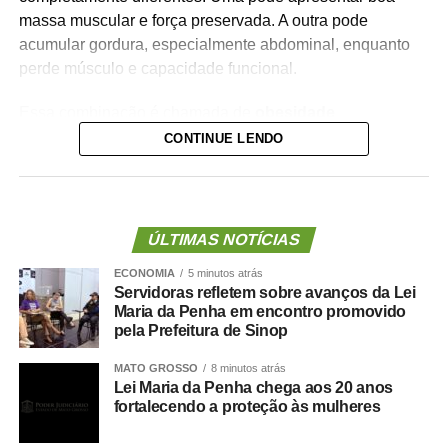
massa muscular e força preservada. A outra pode
acumular gordura, especialmente abdominal, enquanto
perde músculo e capacidade funcional.
Essa combinação é chamada de
obesidade
sarcopênica
.
CONTINUE LENDO
Ela reúne dois problemas importantes: excesso de
gordura corporal e redução da massa ou da força
muscular. Além de aumentar o risco de fragilidade,
ÚLTIMAS NOTÍCIAS
quedas, diabetes e doenças cardiovasculares, novas
ECONOMIA
5 minutos atrás
evidências mostram que essa condição também pode
Servidoras refletem sobre avanços da Lei
estar associada a maior risco de demência.
Maria da Penha em encontro promovido
pela Prefeitura de Sinop
O que a ciência mostra :
MATO GROSSO
8 minutos atrás
Lei Maria da Penha chega aos 20 anos
fortalecendo a proteção às mulheres