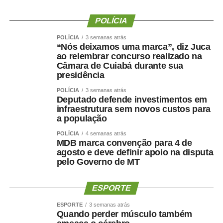
representarem suas equipes. Além disso, os jogos
POLÍCIA
incentivam a prática esportiva e fortalecem o esporte
como ferramenta de integração social e desenvolvimento
POLÍCIA
3 semanas atrás
“Nós deixamos uma marca”, diz Juca
humano”, afirmou.
ao relembrar concurso realizado na
Câmara de Cuiabá durante sua
O secretário também destacou que as novidades desta
presidência
edição ampliam o alcance do evento e aproximam ainda
POLÍCIA
3 semanas atrás
mais a população das atividades esportivas. “A inclusão
Deputado defende investimentos em
de novas modalidades e a realização de disputas na
infraestrutura sem novos custos para
Praia do Cortado representam mais uma evolução dos
a população
jogos. Essas mudanças ampliam as oportunidades de
POLÍCIA
4 semanas atrás
participação, valorizam os espaços públicos do município
MDB marca convenção para 4 de
agosto e deve definir apoio na disputa
e tornam a competição ainda mais atrativa para atletas,
pelo Governo de MT
familiares e espectadores. O esporte tem a capacidade
de unir pessoas, promover inclusão e contribuir para a
ESPORTE
qualidade de vida da população”, explicou.
ESPORTE
3 semanas atrás
Os 34º Jogos Olímpicos de Sinop e os 3º Jogos
Quando perder músculo também
Paralímpicos de Sinop integram a programação do