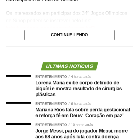
Os interessados em participar dos 34º Jogos Olímpicos
de Sinop podem se inscrever pelo link:
http://equipes.inscricoesgdc.com.br/?
CONTINUE LENDO
&Comp=948AF46AD1&Cli=4EC5B2AA
. Já as
inscrições para os 3º Jogos Paralímpicos de Sinop estão
disponíveis no link:
http://equipes.inscricoesgdc.com.br/?
&Comp=66DC413E3C&Cli=D046312B
.
ÚLTIMAS NOTÍCIAS
ENTRETENIMENTO
4 horas atrás
Entre as novidades desta edição está a inclusão das
Lorena Maria exibe corpo definido de
modalidades de boliche e vôlei de praia nos Jogos
biquíni e mostra resultado de cirurgias
Paralímpicos. Outra atração será o passeio ciclístico, com
plásticas
percurso entre o Residencial Paris e a Praia do Cortado,
ENTRETENIMENTO
6 horas atrás
aberto à participação da comunidade. A Praia do Cortado
Mariana Rios fala sobre perda gestacional
e reforça fé em Deus: ‘Coração em paz’
também passa a integrar oficialmente a programação
esportiva dos jogos. As disputas de beach tennis, vôlei de
ENTRETENIMENTO
10 horas atrás
Jorge Messi, pai do jogador Messi, morre
praia e futevôlei serão realizadas no local.
aos 68 anos após luta contra doença