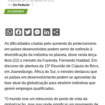
Publicado em
22 de agosto de 2023
Por
Da Redação
ECONOMIA
WhatsApp
Facebook
Twitter
Messenger
LinkedIn
Share
As dificuldades criadas pelo aumento do protecionismo
em países desenvolvidos podem servir de estímulo à
diversificação da indústria no planeta, disse nesta terça-
feira (22) o ministro da Fazenda, Fernando Haddad. Em
discurso de abertura da 15ª Reunião de Cúpula do Brics,
em Joanesburgo, África do Sul, o ministro destacou que
os países em desenvolvimento podem se aproveitar da
fase atual da globalização para atraírem indústrias que
gerem empregos qualificados.
“O mundo vive um retrocesso do ponto de vista da
globalização, mas isso pode significar um movimento de