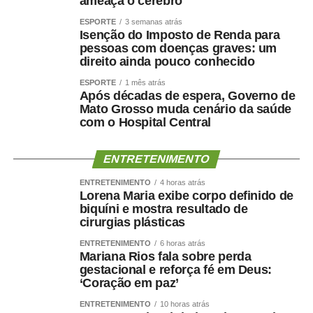
ameaça o cérebro
Festeja Sinop 2026. Promovido pela Prefeitura de Sinop,
ESPORTE
3 semanas atrás
o Festeja Sinop 2026 será realizado de 30 de agosto a 14
Isenção do Imposto de Renda para
pessoas com doenças graves: um
de setembro, em celebração aos 52 anos de fundação do
direito ainda pouco conhecido
município. O calendário oficial das festividades será
divulgado nos próximos dias pela Prefeitura de Sinop.
ESPORTE
1 mês atrás
Após décadas de espera, Governo de
Mato Grosso muda cenário da saúde
com o Hospital Central
ENTRETENIMENTO
COMENTE ABAIXO:
ENTRETENIMENTO
4 horas atrás
Lorena Maria exibe corpo definido de
WhatsApp
Facebook
Twitter
Messenger
LinkedIn
Share
biquíni e mostra resultado de
cirurgias plásticas
ENTRETENIMENTO
6 horas atrás
Mariana Rios fala sobre perda
gestacional e reforça fé em Deus:
‘Coração em paz’
ENTRETENIMENTO
10 horas atrás