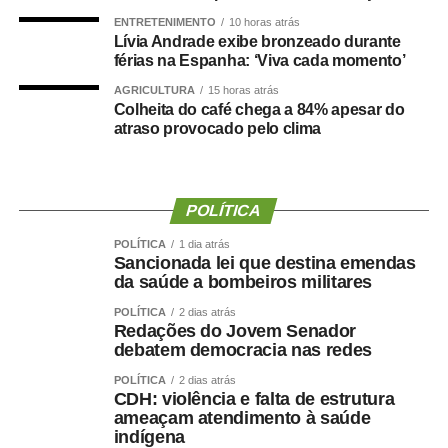
A programação dos Jogos Olímpicos conta com
ENTRETENIMENTO
10 horas atrás
Lívia Andrade exibe bronzeado durante
modalidades coletivas e individuais, como basquetebol,
férias na Espanha: ‘Viva cada momento’
futsal, futebol sete, handebol, voleibol, ciclismo, mountain
bike, natação, karatê, tênis de mesa, xadrez, basquete
AGRICULTURA
15 horas atrás
Colheita do café chega a 84% apesar do
3×3, beach tennis, futevôlei e vôlei de praia. Já os 3º
atraso provocado pelo clima
Jogos Paralímpicos de Sinop contarão com disputas de
atletismo, natação, tênis de mesa, xadrez, vôlei de praia e
boliche, nas categorias masculina e feminina.
POLÍTICA
O secretário municipal de Cultura, Esporte e Turismo,
POLÍTICA
1 dia atrás
Gabriel Vasconcelos, destacou que os jogos representam
Sancionada lei que destina emendas
uma das principais ações de incentivo ao esporte
da saúde a bombeiros militares
desenvolvidas pela Prefeitura de Sinop e contribuem
POLÍTICA
2 dias atrás
para ampliar a participação da população em atividades
Redações do Jovem Senador
debatem democracia nas redes
esportivas. “Os Jogos Olímpicos e os Jogos Paralímpicos
de Sinop são eventos tradicionais e muito aguardados
POLÍTICA
2 dias atrás
CDH: violência e falta de estrutura
pela comunidade esportiva. A competição oferece
ameaçam atendimento à saúde
oportunidades para atletas de diferentes modalidades
indígena
demonstrarem seu potencial, conquistarem resultados e