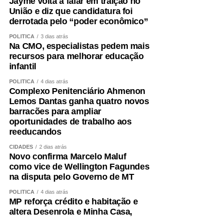
Jayme volta a falar em traição no
União e diz que candidatura foi
derrotada pelo “poder econômico”
POLÍTICA
3 dias atrás
Na CMO, especialistas pedem mais
recursos para melhorar educação
infantil
POLÍTICA
4 dias atrás
Complexo Penitenciário Ahmenon
Lemos Dantas ganha quatro novos
barracões para ampliar
oportunidades de trabalho aos
reeducandos
CIDADES
2 dias atrás
Novo confirma Marcelo Maluf
como vice de Wellington Fagundes
na disputa pelo Governo de MT
POLÍTICA
4 dias atrás
MP reforça crédito e habitação e
altera Desenrola e Minha Casa,