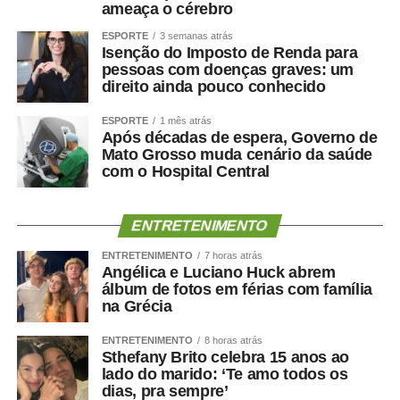
ameaça o cérebro
ESPORTE
3 semanas atrás
Isenção do Imposto de Renda para
COMENTE ABAIXO:
pessoas com doenças graves: um
direito ainda pouco conhecido
WhatsApp
Facebook
Twitter
Messenger
LinkedIn
Share
ESPORTE
1 mês atrás
Após décadas de espera, Governo de
Mato Grosso muda cenário da saúde
com o Hospital Central
ENTRETENIMENTO
ENTRETENIMENTO
7 horas atrás
Angélica e Luciano Huck abrem
álbum de fotos em férias com família
na Grécia
ENTRETENIMENTO
8 horas atrás
Sthefany Brito celebra 15 anos ao
lado do marido: ‘Te amo todos os
dias, pra sempre’