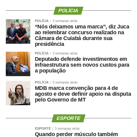
edição ampliam o alcance do evento e aproximam ainda
mais a população das atividades esportivas. “A inclusão
POLÍCIA
de novas modalidades e a realização de disputas na
POLÍCIA
3 semanas atrás
Praia do Cortado representam mais uma evolução dos
“Nós deixamos uma marca”, diz Juca
jogos. Essas mudanças ampliam as oportunidades de
ao relembrar concurso realizado na
Câmara de Cuiabá durante sua
participação, valorizam os espaços públicos do município
presidência
e tornam a competição ainda mais atrativa para atletas,
familiares e espectadores. O esporte tem a capacidade
POLÍCIA
3 semanas atrás
Deputado defende investimentos em
de unir pessoas, promover inclusão e contribuir para a
infraestrutura sem novos custos para
qualidade de vida da população”, explicou.
a população
Os 34º Jogos Olímpicos de Sinop e os 3º Jogos
POLÍCIA
3 semanas atrás
MDB marca convenção para 4 de
Paralímpicos de Sinop integram a programação do
agosto e deve definir apoio na disputa
Festeja Sinop 2026. Promovido pela Prefeitura de Sinop,
pelo Governo de MT
o Festeja Sinop 2026 será realizado de 30 de agosto a 14
de setembro, em celebração aos 52 anos de fundação do
município. O calendário oficial das festividades será
ESPORTE
divulgado nos próximos dias pela Prefeitura de Sinop.
ESPORTE
3 semanas atrás
Quando perder músculo também