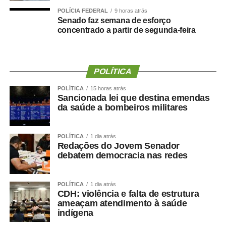
atletismo, natação, tênis de mesa, xadrez, vôlei de praia e
POLÍCIA FEDERAL
9 horas atrás
boliche, nas categorias masculina e feminina.
Senado faz semana de esforço
concentrado a partir de segunda-feira
O secretário municipal de Cultura, Esporte e Turismo,
Gabriel Vasconcelos, destacou que os jogos representam
uma das principais ações de incentivo ao esporte
POLÍTICA
desenvolvidas pela Prefeitura de Sinop e contribuem
para ampliar a participação da população em atividades
POLÍTICA
15 horas atrás
esportivas. “Os Jogos Olímpicos e os Jogos Paralímpicos
Sancionada lei que destina emendas
da saúde a bombeiros militares
de Sinop são eventos tradicionais e muito aguardados
pela comunidade esportiva. A competição oferece
oportunidades para atletas de diferentes modalidades
POLÍTICA
1 dia atrás
Redações do Jovem Senador
demonstrarem seu potencial, conquistarem resultados e
debatem democracia nas redes
representarem suas equipes. Além disso, os jogos
incentivam a prática esportiva e fortalecem o esporte
como ferramenta de integração social e desenvolvimento
POLÍTICA
1 dia atrás
CDH: violência e falta de estrutura
humano”, afirmou.
ameaçam atendimento à saúde
indígena
O secretário também destacou que as novidades desta