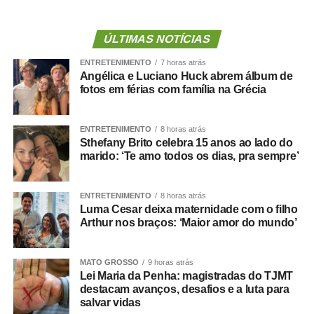
disponíveis no link:
http://equipes.inscricoesgdc.com.br/?
&Comp=66DC413E3C&Cli=D046312B
.
ÚLTIMAS NOTÍCIAS
ENTRETENIMENTO
7 horas atrás
Entre as novidades desta edição está a inclusão das
Angélica e Luciano Huck abrem álbum de
modalidades de boliche e vôlei de praia nos Jogos
fotos em férias com família na Grécia
Paralímpicos. Outra atração será o passeio ciclístico, com
percurso entre o Residencial Paris e a Praia do Cortado,
ENTRETENIMENTO
8 horas atrás
aberto à participação da comunidade. A Praia do Cortado
Sthefany Brito celebra 15 anos ao lado do
também passa a integrar oficialmente a programação
marido: ‘Te amo todos os dias, pra sempre’
esportiva dos jogos. As disputas de beach tennis, vôlei de
praia e futevôlei serão realizadas no local.
ENTRETENIMENTO
8 horas atrás
Luma Cesar deixa maternidade com o filho
A programação dos Jogos Olímpicos conta com
Arthur nos braços: ‘Maior amor do mundo’
modalidades coletivas e individuais, como basquetebol,
futsal, futebol sete, handebol, voleibol, ciclismo, mountain
MATO GROSSO
9 horas atrás
bike, natação, karatê, tênis de mesa, xadrez, basquete
Lei Maria da Penha: magistradas do TJMT
3×3, beach tennis, futevôlei e vôlei de praia. Já os 3º
destacam avanços, desafios e a luta para
Jogos Paralímpicos de Sinop contarão com disputas de
salvar vidas