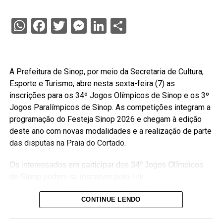
WhatsApp
Facebook
Twitter
Messenger
LinkedIn
Share
A Prefeitura de Sinop, por meio da Secretaria de Cultura,
Esporte e Turismo, abre nesta sexta-feira (7) as
inscrições para os 34º Jogos Olímpicos de Sinop e os 3º
Jogos Paralímpicos de Sinop. As competições integram a
programação do Festeja Sinop 2026 e chegam à edição
deste ano com novas modalidades e a realização de parte
das disputas na Praia do Cortado.
Os interessados em participar dos 34º Jogos Olímpicos
de Sinop podem se inscrever pelo link:
http://equipes.inscricoesgdc.com.br/?
CONTINUE LENDO
&Comp=948AF46AD1&Cli=4EC5B2AA
. Já as
inscrições para os 3º Jogos Paralímpicos de Sinop estão