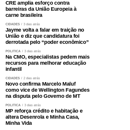
CRE amplia esforço contra
barreiras da União Europeia à
carne brasileira
CIDADES
3 dias atrás
Jayme volta a falar em traição no
União e diz que candidatura foi
derrotada pelo “poder econômico”
POLÍTICA
3 dias atrás
Na CMO, especialistas pedem mais
recursos para melhorar educação
infantil
CIDADES
2 dias atrás
Novo confirma Marcelo Maluf
como vice de Wellington Fagundes
na disputa pelo Governo de MT
POLÍTICA
3 dias atrás
MP reforça crédito e habitação e
altera Desenrola e Minha Casa,
Minha Vida