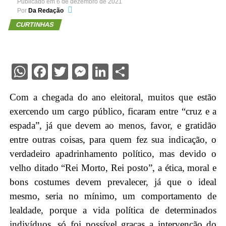
Publicado em
6 de dezembro de 2021
Por
Da Redação
CURTINHAS
WhatsApp
Facebook
Twitter
Messenger
LinkedIn
Share
Com a chegada do ano eleitoral, muitos que estão
exercendo um cargo público, ficaram entre “cruz e a
espada”, já que devem ao menos, favor, e gratidão
entre outras coisas, para quem fez sua indicação, o
verdadeiro apadrinhamento político, mas devido o
velho ditado “Rei Morto, Rei posto”, a ética, moral e
bons costumes devem prevalecer, já que o ideal
mesmo, seria no mínimo, um comportamento de
lealdade, porque a vida política de determinados
indivíduos, só foi possível graças a intervenção do