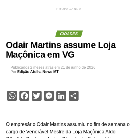
PROPAGANDA
CIDADES
Odair Martins assume Loja
Maçônica em VG
Publicados
2 meses atrás
em
21 de junho de 2026
Por
Edição Afolha News MT
WhatsApp
Facebook
Twitter
Messenger
LinkedIn
Share
O empresário Odair Martins assumiu no fim de semana o
cargo de Venerável Mestre da Loja Maçônica Aldo