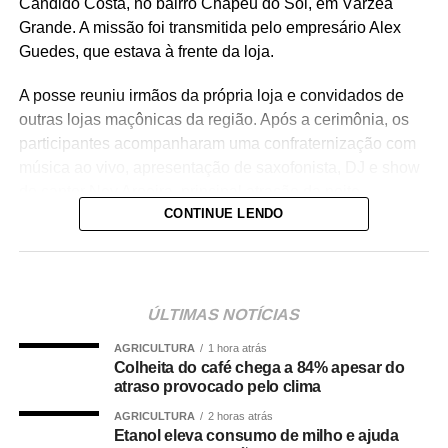
Cândido Costa, no bairro Chapéu do Sol, em Várzea
Grande. A missão foi transmitida pelo empresário Alex
Guedes, que estava à frente da loja.
A posse reuniu irmãos da própria loja e convidados de
outras lojas maçônicas da região. Após a cerimônia, os
participantes acompanharam uma confraternização com
música ao vivo, apresentação de saxofonista, DJ e show
do cantor Ney Aroeira, principal atração da noite,
CONTINUE LENDO
acompanhado de sua banda.
O evento foi marcado pela grande participação dos
convidados e pelo clima de união entre os membros da
maçonaria.
ÚLTIMAS NOTÍCIAS
AGRICULTURA
1 hora atrás
COMENTE ABAIXO:
Colheita do café chega a 84% apesar do
atraso provocado pelo clima
WhatsApp
Facebook
Twitter
Messenger
LinkedIn
Share
AGRICULTURA
2 horas atrás
Etanol eleva consumo de milho e ajuda