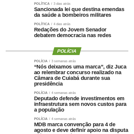
A denominação “Véu de Ísis” faz referência ao avanço da
POLÍTICA
3 dias atrás
Sancionada lei que destina emendas
apuração e à descoberta de elementos que, nas fases
da saúde a bombeiros militares
anteriores, ainda permaneciam ocultos para os
POLÍTICA
4 dias atrás
investigadores.
Redações do Jovem Senador
debatem democracia nas redes
A operação é conduzida pela Delegacia de Polícia de
Poxoréu, com apoio de outras unidades da Polícia Civil
POLÍCIA
nas cidades onde as ordens judiciais foram cumpridas.
POLÍCIA
3 semanas atrás
“Nós deixamos uma marca”, diz Juca
O caso permanece sob sigilo. As investigações
ao relembrar concurso realizado na
continuam com o objetivo de esclarecer completamente o
Câmara de Cuiabá durante sua
homicídio e individualizar a responsabilidade de cada
presidência
pessoa que possa ter participado do crime.
POLÍCIA
4 semanas atrás
Deputado defende investimentos em
infraestrutura sem novos custos para
a população
POLÍCIA
4 semanas atrás
COMENTE ABAIXO:
MDB marca convenção para 4 de
agosto e deve definir apoio na disputa