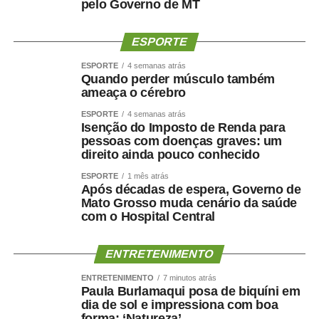
pelo Governo de MT
WhatsApp
Facebook
Twitter
Messenger
LinkedIn
Share
ESPORTE
ESPORTE
4 semanas atrás
Quando perder músculo também
ameaça o cérebro
ESPORTE
4 semanas atrás
Isenção do Imposto de Renda para
pessoas com doenças graves: um
direito ainda pouco conhecido
ESPORTE
1 mês atrás
Após décadas de espera, Governo de
Mato Grosso muda cenário da saúde
com o Hospital Central
ENTRETENIMENTO
ENTRETENIMENTO
7 minutos atrás
Paula Burlamaqui posa de biquíni em
dia de sol e impressiona com boa
forma: ‘Natureza’