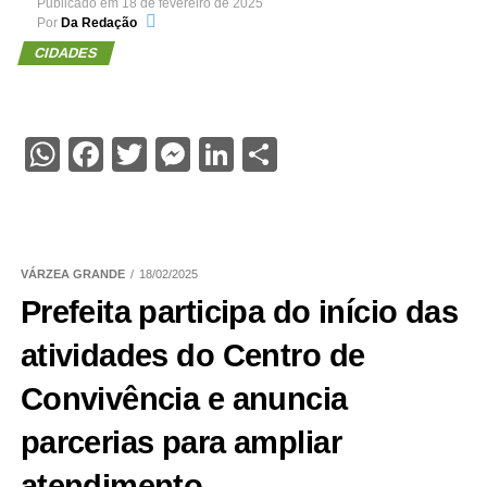
Publicado em
18 de fevereiro de 2025
Por
Da Redação
CIDADES
WhatsApp
Facebook
Twitter
Messenger
LinkedIn
Share
VÁRZEA GRANDE
18/02/2025
Prefeita participa do início das
atividades do Centro de
Convivência e anuncia
parcerias para ampliar
atendimento