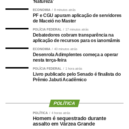
‘Natureza’
informações obtidos nas etapas anteriores teria permitido
ECONOMIA
8 minutos atrás
identificar novos elementos sobre a dinâmica do crime,
PF e CGU apuram aplicação de servidores
sua possível motivação e a participação de outras
de Maceió no Master
pessoas.
POLÍCIA FEDERAL
17 minutos atrás
Debatedores cobram transparência na
Uma das linhas investigativas aponta que o assassinato
aplicação de recursos para os ianomâmis
pode ter relação com a atuação de uma facção criminosa.
ECONOMIA
40 minutos atrás
A polícia também apura a suspeita de que Lavínia
Desenrola Adimplentes começa a operar
nesta terça-feira
mantinha contato com integrantes das forças de
segurança e repassava informações relacionadas ao
POLÍCIA FEDERAL
1 hora atrás
Livro publicado pelo Senado é finalista do
tráfico de drogas na região.
Prêmio Jabuti Acadêmico
O crime ocorreu no dia 10 de maio. Conforme a
investigação, o suspeito entrou na casa noturna onde a
vítima estava, efetuou os disparos contra ela e fugiu logo
POLÍTICA
depois.
POLÍTICA
4 horas atrás
Homem é sequestrado durante
Nome da operação
assalto em Várzea Grande