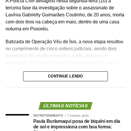
A Polícia Civil deflagrou nesta segunda-feira (10) a
terceira fase da investigação sobre o assassinato de
Lavínia Gabrielly Guimarães Coutinho, de 20 anos, morta
com dois tiros na cabeça em maio, dentro de uma casa
noturna em Poxoréu.
Batizada de Operação Véu de Ísis, a nova etapa resultou
no cumprimento de cinco ordens judiciais, sendo dois
mandados de prisão preventiva e três de busca e
apreensão. As medidas foram executadas em Poxoréu,
Rondonópolis e Cuiabá.
CONTINUE LENDO
Entre os presos está um vereador, além de outro
investigado. Um dos alvos das prisões já havia sido
detido temporariamente durante a segunda fase da
apuração, denominada Operação Elo Oculto.
ÚLTIMAS NOTÍCIAS
ENTRETENIMENTO
7 minutos atrás
Segundo a Polícia Civil, a nova fase surgiu a partir do
Paula Burlamaqui posa de biquíni em dia
aprofundamento das diligências realizadas pela
de sol e impressiona com boa forma:
Delegacia de Poxoréu. A análise de materiais e