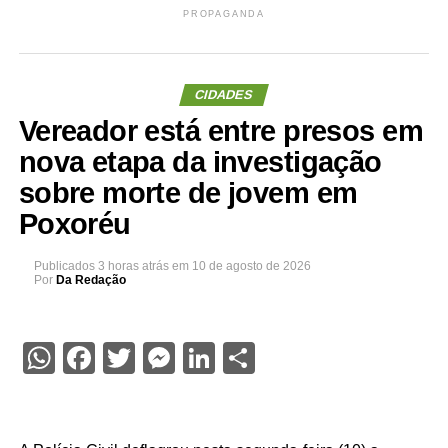
PROPAGANDA
CIDADES
Vereador está entre presos em
nova etapa da investigação
sobre morte de jovem em
Poxoréu
Publicados
3 horas atrás
em
10 de agosto de 2026
Por
Da Redação
WhatsApp
Facebook
Twitter
Messenger
LinkedIn
Share