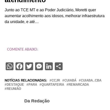
Junto ao TCE MT e ao Poder Judiciário, Moretti quer
aumentar acolhimento aos idosos, melhorar infraestrutura
da unidade, e até…
COMENTE ABAIXO:
WhatsApp
Facebook
Twitter
Messenger
LinkedIn
Share
NOTÍCIAS RELACIONADAS:
CCJR
CUIABÁ
CUIABA..CBA
DESTAQUE
PARA
QUARTAFEIRA
REMARCADA
REUNIÃO
Da Redação