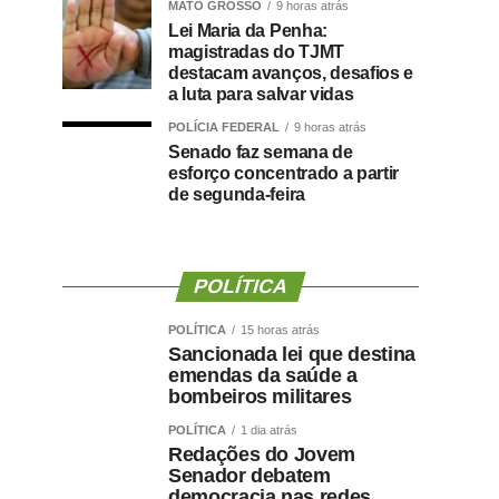
MATO GROSSO
9 horas atrás
Lei Maria da Penha:
magistradas do TJMT
destacam avanços, desafios e
a luta para salvar vidas
POLÍCIA FEDERAL
9 horas atrás
Senado faz semana de
esforço concentrado a partir
de segunda-feira
POLÍTICA
POLÍTICA
15 horas atrás
Sancionada lei que destina
emendas da saúde a
bombeiros militares
POLÍTICA
1 dia atrás
Redações do Jovem
Senador debatem
democracia nas redes