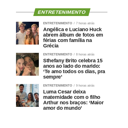
ENTRETENIMENTO
ENTRETENIMENTO
7 horas atrás
Angélica e Luciano Huck
abrem álbum de fotos em
férias com família na
Grécia
ENTRETENIMENTO
8 horas atrás
Sthefany Brito celebra 15
anos ao lado do marido:
‘Te amo todos os dias, pra
sempre’
ENTRETENIMENTO
9 horas atrás
Luma Cesar deixa
maternidade com o filho
Arthur nos braços: ‘Maior
amor do mundo’