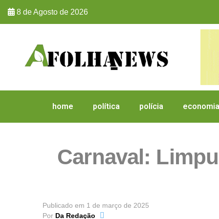
8 de Agosto de 2026
home
política
polícia
economi
Carnaval: Limpur
Publicado em
1 de março de 2025
Por
Da Redação