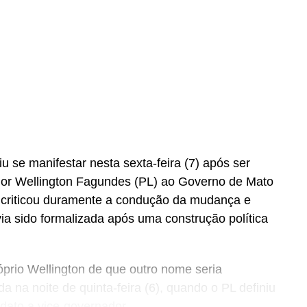
 se manifestar nesta sexta-feira (7) após ser
dor Wellington Fagundes (PL) ao Governo de Mato
 criticou duramente a condução da mudança e
ia sido formalizada após uma construção política
óprio Wellington de que outro nome seria
a na noite de quinta-feira (6), quando o PL definiu
dato a vice-governador.