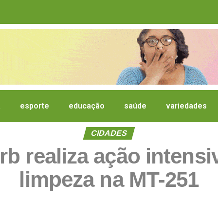
a
esporte
educação
saúde
variedades
CIDADES
b realiza ação intens
limpeza na MT-251