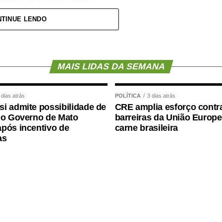
TINUE LENDO
resenta apenas uma mudança na composição
o.
candidatura. Trata-se da forma como a política é
MAIS LIDAS DA SEMANA
a não nasceu de uma negociação informal. Ele
 dias atrás
POLÍTICA
3 dias atrás
i admite possibilidade de
CRE amplia esforço contr
a decisão política que, inclusive, foi levada à
 o Governo de Mato
barreiras da União Europe
pós incentivo de
carne brasileira
as
onstruída e formalizada dentro do processo
 convenção.”
io, pessoas foram mobilizadas e uma estrutura de
avra empenhada e na seriedade de uma decisão