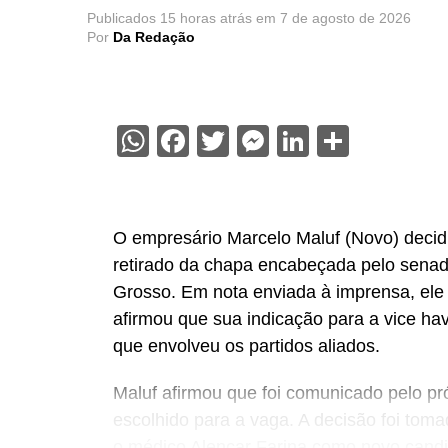
Publicados
15 horas atrás
em
7 de agosto de 2026
Por
Da Redação
WhatsApp
Facebook
Twitter
Messenger
LinkedIn
Share
O empresário Marcelo Maluf (Novo) decidiu
retirado da chapa encabeçada pelo sena
Grosso. Em nota enviada à imprensa, ele
afirmou que sua indicação para a vice hav
que envolveu os partidos aliados.
Maluf afirmou que foi comunicado pelo pr
escolhido para a vaga. A decisão foi tomad
o médico Alencar Farina como novo candi