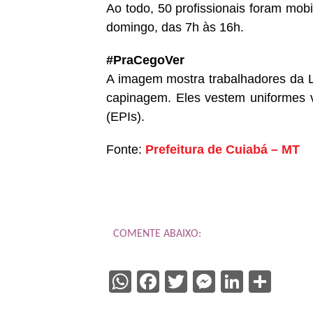
Ao todo, 50 profissionais foram mob
domingo, das 7h às 16h.
#PraCegoVer
A imagem mostra trabalhadores da L
capinagem. Eles vestem uniformes v
(EPIs).
Fonte:
Prefeitura de Cuiabá – MT
COMENTE ABAIXO:
WhatsApp
Facebook
Twitter
Messenge
Linked
Sha