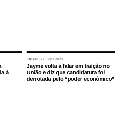
CIDADES
3 dias atrás
a
Jayme volta a falar em traição no
ia à
União e diz que candidatura foi
derrotada pelo “poder econômico”