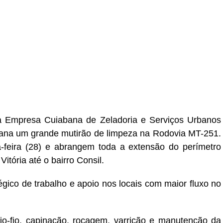
r
In
re
da Empresa Cuiabana de Zeladoria e Serviços Urbanos
emana um grande mutirão de limpeza na Rodovia MT-251.
-feira (28) e abrangem toda a extensão do perímetro
itória até o bairro Consil.
gico de trabalho e apoio nos locais com maior fluxo no
io-fio, capinação, roçagem, varrição e manutenção da