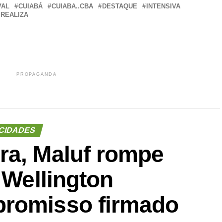
VAL
CUIABÁ
CUIABA..CBA
DESTAQUE
INTENSIVA
REALIZA
PROPAGANDA
CIDADES
ra, Maluf rompe
 Wellington
promisso firmado