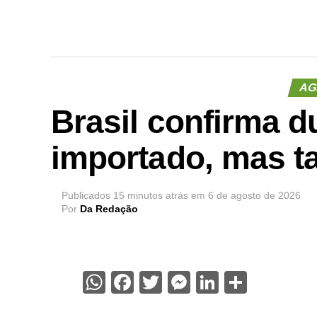
AG
Brasil confirma d
importado, mas ta
Publicados
15 minutos atrás
em
6 de agosto de 2026
Por
Da Redação
WhatsApp
Facebook
Twitter
Messenger
LinkedIn
Share