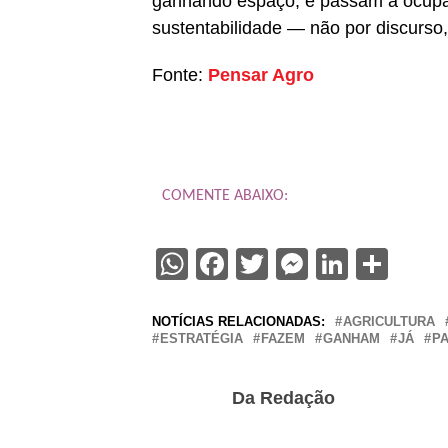
ganhando espaço, e passam a ocupar
sustentabilidade — não por discurso,
Fonte:
Pensar Agro
COMENTE ABAIXO:
WhatsApp
Facebook
Twitter
Messenge
Linked
Sha
NOTÍCIAS RELACIONADAS:
AGRICULTURA
ESTRATÉGIA
FAZEM
GANHAM
JÁ
P
Da Redação