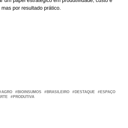
 um papel estratégico em produtividade, custo e
 mas por resultado prático.
r
In
re
AGRO
BIOINSUMOS
BRASILEIRO
DESTAQUE
ESPAÇO
ARTE
PRODUTIVA