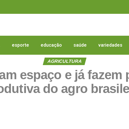
a
esporte
educação
saúde
variedades
AGRICULTURA
m espaço e já fazem pa
odutiva do agro brasile