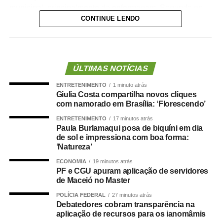
municipal, principalmente da enfermagem. Segundo os
CONTINUE LENDO
denunciantes, a gestão costumava negar pedidos de
férias superiores a 30 dias para servidores da linha de
frente, sob a justificativa de falta de pessoal nas unidades
de saúde.
ÚLTIMAS NOTÍCIAS
Os servidores apontam ainda incoerência entre discurso
ENTRETENIMENTO
1 minuto atrás
e prática da administração municipal. Durante a
Giulia Costa compartilha novos cliques
inauguração da Unidade de Saúde da Família (USF) do
com namorado em Brasília: ‘Florescendo’
bairro Pedregal, o prefeito teria afirmado que não
ENTRETENIMENTO
17 minutos atrás
autorizaria férias sem a devida substituição de
Paula Burlamaqui posa de biquíni em dia
profissionais, o que reforçou a percepção de tratamento
de sol e impressiona com boa forma:
‘Natureza’
desigual dentro da pasta.
ECONOMIA
19 minutos atrás
Danielle Carmona é servidora efetiva do município e atua
PF e CGU apuram aplicação de servidores
de Maceió no Master
como enfermeira de carreira. Conforme os relatos, ela
teria se beneficiado de decisões administrativas tomadas
POLÍCIA FEDERAL
27 minutos atrás
Debatedores cobram transparência na
enquanto ainda ocupava o cargo de secretária.
aplicação de recursos para os ianomâmis