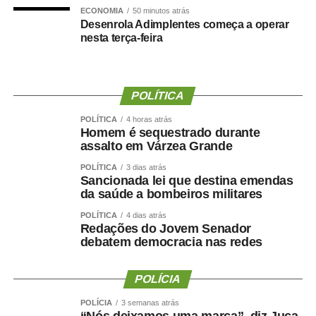
Prefeitura nega irregularidades
ECONOMIA
50 minutos atrás
Desenrola Adimplentes começa a operar
nesta terça-feira
Em nota, a Prefeitura de Cuiabá afirmou que não há
irregularidades na situação funcional da ex-secretária.
Segundo o município, Danielle Carmona possui todos os
POLÍTICA
direitos garantidos por lei, incluindo férias e benefícios
POLÍTICA
4 horas atrás
como o prêmio saúde, desde que atendidos os critérios
Homem é sequestrado durante
estabelecidos.
assalto em Várzea Grande
POLÍTICA
3 dias atrás
A gestão também informou que a lotação em gabinete é
Sancionada lei que destina emendas
um ato administrativo regular, especialmente em períodos
da saúde a bombeiros militares
de transição, e que a permanência da servidora no local
POLÍTICA
4 dias atrás
foi previamente alinhada com a atual direção da
Redações do Jovem Senador
Secretaria.
debatem democracia nas redes
Sobre os 60 dias de férias, a Prefeitura destacou que a
POLÍCIA
concessão ocorreu dentro da normalidade administrativa
e já havia sido informada anteriormente, não havendo
POLÍCIA
3 semanas atrás
“Nós deixamos uma marca”, diz Juca