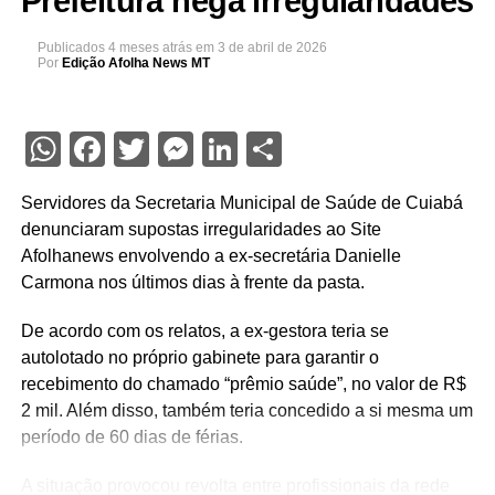
Prefeitura nega irregularidades
Publicados
4 meses atrás
em
3 de abril de 2026
Por
Edição Afolha News MT
WhatsApp
Facebook
Twitter
Messenger
LinkedIn
Share
Servidores da Secretaria Municipal de Saúde de Cuiabá
denunciaram supostas irregularidades ao Site
Afolhanews envolvendo a ex-secretária Danielle
Carmona nos últimos dias à frente da pasta.
De acordo com os relatos, a ex-gestora teria se
autolotado no próprio gabinete para garantir o
recebimento do chamado “prêmio saúde”, no valor de R$
2 mil. Além disso, também teria concedido a si mesma um
período de 60 dias de férias.
A situação provocou revolta entre profissionais da rede