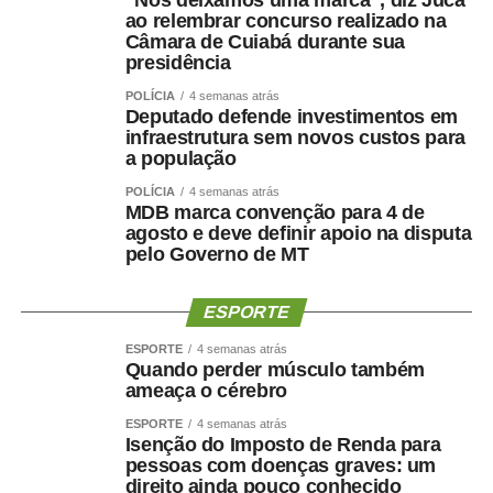
qualquer excepcionalidade.
ao relembrar concurso realizado na
Câmara de Cuiabá durante sua
presidência
POLÍCIA
4 semanas atrás
Deputado defende investimentos em
infraestrutura sem novos custos para
a população
POLÍCIA
4 semanas atrás
MDB marca convenção para 4 de
agosto e deve definir apoio na disputa
COMENTE ABAIXO:
pelo Governo de MT
WhatsApp
Facebook
Twitter
Messenger
LinkedIn
Share
ESPORTE
ESPORTE
4 semanas atrás
Quando perder músculo também
ameaça o cérebro
ESPORTE
4 semanas atrás
Isenção do Imposto de Renda para
pessoas com doenças graves: um
direito ainda pouco conhecido