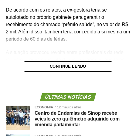
De acordo com os relatos, a ex-gestora teria se
autolotado no próprio gabinete para garantir o
recebimento do chamado “prêmio saúde”, no valor de R$
2 mil. Além disso, também teria concedido a si mesma um
período de 60 dias de férias.
A situação provocou revolta entre profissionais da rede
municipal, principalmente da enfermagem. Segundo os
CONTINUE LENDO
denunciantes, a gestão costumava negar pedidos de
férias superiores a 30 dias para servidores da linha de
frente, sob a justificativa de falta de pessoal nas unidades
de saúde.
ÚLTIMAS NOTÍCIAS
Os servidores apontam ainda incoerência entre discurso
ECONOMIA
12 minutos atrás
e prática da administração municipal. Durante a
Centro de Endemias de Sinop recebe
inauguração da Unidade de Saúde da Família (USF) do
veículo zero quilômetro adquirido com
bairro Pedregal, o prefeito teria afirmado que não
emenda parlamentar
autorizaria férias sem a devida substituição de
ECONOMIA
45 minutos atrás