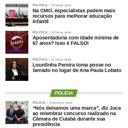
POLÍTICA
18 horas atrás
de transição, e que a permanência da servidora no local
Na CMO, especialistas pedem mais
foi previamente alinhada com a atual direção da
recursos para melhorar educação
Secretaria.
infantil
Sobre os 60 dias de férias, a Prefeitura destacou que a
POLÍTICA
19 horas atrás
Aposentadoria com idade mínima de
concessão ocorreu dentro da normalidade administrativa
67 anos? Isso é FALSO!
e já havia sido informada anteriormente, não havendo
qualquer excepcionalidade.
POLÍTICA
21 horas atrás
Lourdinha Pereira toma posse no
Senado no lugar de Ana Paula Lobato
POLÍCIA
POLÍCIA
3 semanas atrás
“Nós deixamos uma marca”, diz Juca
ao relembrar concurso realizado na
COMENTE ABAIXO:
Câmara de Cuiabá durante sua
presidência