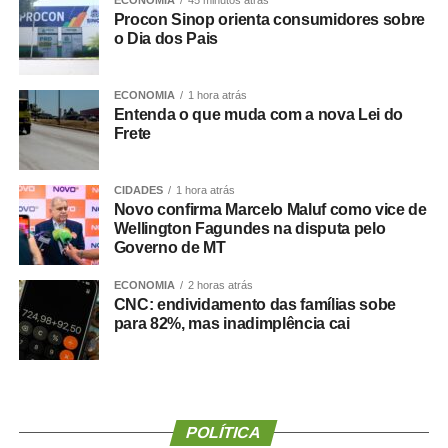
profissionais, o que reforçou a percepção de tratamento
Procon Sinop orienta consumidores sobre
desigual dentro da pasta.
o Dia dos Pais
Danielle Carmona é servidora efetiva do município e atua
ECONOMIA
1 hora atrás
como enfermeira de carreira. Conforme os relatos, ela
Entenda o que muda com a nova Lei do
teria se beneficiado de decisões administrativas tomadas
Frete
enquanto ainda ocupava o cargo de secretária.
Prefeitura nega irregularidades
CIDADES
1 hora atrás
Novo confirma Marcelo Maluf como vice de
Wellington Fagundes na disputa pelo
Em nota, a Prefeitura de Cuiabá afirmou que não há
Governo de MT
irregularidades na situação funcional da ex-secretária.
ECONOMIA
2 horas atrás
CNC: endividamento das famílias sobe
Segundo o município, Danielle Carmona possui todos os
para 82%, mas inadimplência cai
direitos garantidos por lei, incluindo férias e benefícios
como o prêmio saúde, desde que atendidos os critérios
estabelecidos.
A gestão também informou que a lotação em gabinete é
POLÍTICA
um ato administrativo regular, especialmente em períodos