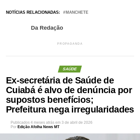
NOTÍCIAS RELACIONADAS:
MANCHETE
Da Redação
PROPAGANDA
SAÚDE
Ex-secretária de Saúde de
Cuiabá é alvo de denúncia por
supostos benefícios;
Prefeitura nega irregularidades
Publicados
4 meses atrás
em
3 de abril de 2026
Por
Edição Afolha News MT