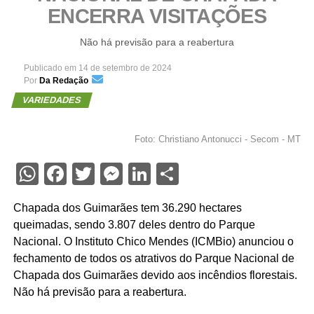
ENCERRA VISITAÇÕES
Não há previsão para a reabertura
Publicado em
14 de setembro de 2024
Por
Da Redação
VARIEDADES
Foto: Christiano Antonucci - Secom - MT
WhatsApp
Facebook
Twitter
Messenger
LinkedIn
Share
Chapada dos Guimarães tem 36.290 hectares
queimadas, sendo 3.807 deles dentro do Parque
Nacional. O Instituto Chico Mendes (ICMBio) anunciou o
fechamento de todos os atrativos do Parque Nacional de
Chapada dos Guimarães devido aos incêndios florestais.
Não há previsão para a reabertura.