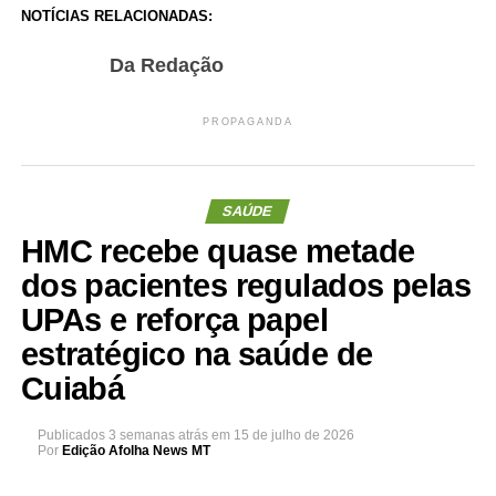
NOTÍCIAS RELACIONADAS:
Da Redação
PROPAGANDA
SAÚDE
HMC recebe quase metade
dos pacientes regulados pelas
UPAs e reforça papel
estratégico na saúde de
Cuiabá
Publicados
3 semanas atrás
em
15 de julho de 2026
Por
Edição Afolha News MT