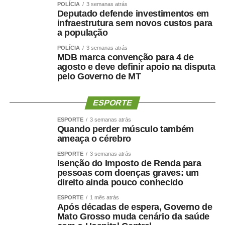
Kelluby de Oliveira, atribuiu os resultados ao trabalho
POLÍCIA
3 semanas atrás
Deputado defende investimentos em
integrado das equipes e ao fortalecimento da gestão
infraestrutura sem novos custos para
hospitalar.
a população
“O protagonismo do HMC é resultado do empenho diário
POLÍCIA
3 semanas atrás
de equipes multiprofissionais altamente qualificadas e de
MDB marca convenção para 4 de
uma gestão comprometida com a eficiência e a
agosto e deve definir apoio na disputa
humanização da assistência. Além de sermos referência
pelo Governo de MT
em urgência, emergência, politrauma e tratamento de
queimados, temos ampliado a oferta de cirurgias eletivas
ESPORTE
e procedimentos especializados, garantindo mais acesso
ESPORTE
3 semanas atrás
e qualidade no atendimento prestado aos usuários do
Quando perder músculo também
SUS”, destacou.
ameaça o cérebro
Hospital amplia serviços especializados
ESPORTE
3 semanas atrás
Referência estadual em urgência, emergência,
Isenção do Imposto de Renda para
politrauma, traumato-ortopedia e tratamento de
pessoas com doenças graves: um
direito ainda pouco conhecido
queimados, por meio do Centro de Tratamento de
Queimados (CTQ), o HMC funciona em regime de portas
ESPORTE
1 mês atrás
Após décadas de espera, Governo de
abertas para atendimentos de urgência e emergência.
Mato Grosso muda cenário da saúde
A unidade dispõe de enfermarias adulta e infantil,