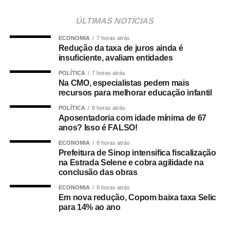
contribuindo para garantir maior agilidade na internação
de pacientes e desafogar as UPAs.
ÚLTIMAS NOTÍCIAS
A secretária municipal de Saúde, Deisi Bocalon,
ECONOMIA
7 horas atrás
destacou que os resultados refletem o fortalecimento da
Redução da taxa de juros ainda é
rede pública de saúde.
insuficiente, avaliam entidades
“Os números demonstram que o Hospital Municipal de
POLÍTICA
7 horas atrás
Cuiabá cumpre um papel essencial na organização da
Na CMO, especialistas pedem mais
recursos para melhorar educação infantil
nossa rede de urgência e emergência. Ser responsável
por praticamente metade das transferências das UPAs
POLÍTICA
8 horas atrás
significa garantir acesso mais rápido à internação,
Aposentadoria com idade mínima de 67
anos? Isso é FALSO!
desafogar as unidades de pronto atendimento e oferecer
um cuidado mais resolutivo à população. Nosso
ECONOMIA
8 horas atrás
Prefeitura de Sinop intensifica fiscalização
compromisso é continuar fortalecendo a rede municipal
na Estrada Selene e cobra agilidade na
com planejamento, investimentos e ampliação da
conclusão das obras
capacidade assistencial”, afirmou.
ECONOMIA
8 horas atrás
Liderança nas internações em enfermaria
Em nova redução, Copom baixa taxa Selic
O desempenho do HMC torna-se ainda mais expressivo
para 14% ao ano
quando analisadas apenas as internações em
enfermaria. Nos dois meses avaliados, a unidade