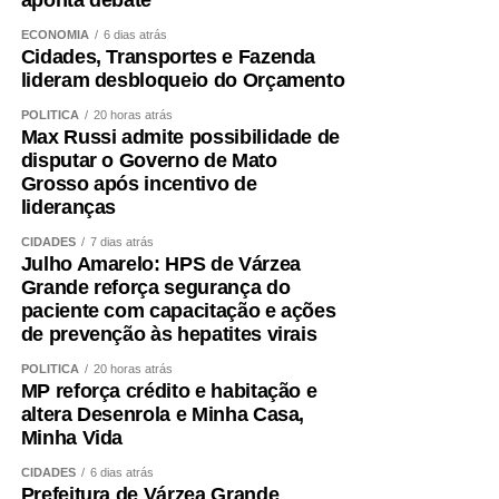
aponta debate
indicadores confirmam a capacidade da unidade em
ECONOMIA
6 dias atrás
atender pacientes de média e alta complexidade.
Cidades, Transportes e Fazenda
“O HMC foi concebido para ser um hospital de alta
lideram desbloqueio do Orçamento
resolutividade. Nossa capacidade de receber pacientes
POLÍTICA
20 horas atrás
regulados das UPAs permite que essas unidades
Max Russi admite possibilidade de
continuem atendendo novos casos de urgência e
disputar o Governo de Mato
Grosso após incentivo de
emergência. Contamos com equipes preparadas,
lideranças
protocolos bem estabelecidos e uma estrutura capaz de
atender desde casos clínicos até situações de alta
CIDADES
7 dias atrás
Julho Amarelo: HPS de Várzea
complexidade, como politrauma, queimados e cirurgias
Grande reforça segurança do
especializadas. Os resultados de maio e junho
paciente com capacitação e ações
demonstram que estamos cumprindo essa missão com
de prevenção às hepatites virais
eficiência”, concluiu.
POLÍTICA
20 horas atrás
MP reforça crédito e habitação e
COMENTE ABAIXO:
altera Desenrola e Minha Casa,
Minha Vida
WhatsApp
Facebook
Twitter
Messenger
LinkedIn
Share
CIDADES
6 dias atrás
Prefeitura de Várzea Grande