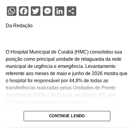
WhatsApp
Facebook
Twitter
Messenger
LinkedIn
Share
Da Redação
O Hospital Municipal de Cuiabá (HMC) consolidou sua
posição como principal unidade de retaguarda da rede
municipal de urgência e emergência. Levantamento
referente aos meses de maio e junho de 2026 mostra que
o hospital foi responsável por 44,8% de todas as
transferências realizadas pelas Unidades de Pronto
Atendimento (UPAs) de Cuiabá, recebendo 661 dos
1.479 pacientes regulados no período.
Os números evidenciam a importância da unidade na
CONTINUE LENDO
organização da assistência hospitalar. Sozinho, o HMC
recebeu quase quatro vezes mais pacientes que o
segundo hospital com maior volume de transferências,