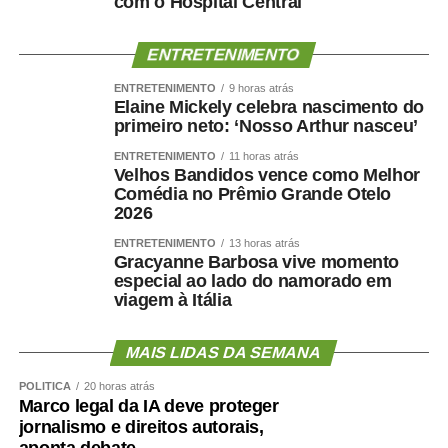
com o Hospital Central
Hospital Dia, centros cirúrgicos, salas de medicação e
decisão médica, seis leitos destinados à saúde mental e
ENTRETENIMENTO
estrutura completa para assistência ambulatorial e
hospitalar.
ENTRETENIMENTO
9 horas atrás
Elaine Mickely celebra nascimento do
Nos últimos meses, o hospital também ampliou a oferta
primeiro neto: ‘Nosso Arthur nasceu’
de procedimentos especializados. Entre junho e julho,
iniciou um mutirão de cirurgias de vesícula por
ENTRETENIMENTO
11 horas atrás
Velhos Bandidos vence como Melhor
videolaparoscopia, com previsão de 30 procedimentos
Comédia no Prêmio Grande Otelo
para reduzir a fila de espera do Sistema Único de Saúde
2026
(SUS).
ENTRETENIMENTO
13 horas atrás
Outra ação inédita colocou Cuiabá em destaque no
Gracyanne Barbosa vive momento
cenário nacional. O HMC promoveu um mutirão exclusivo
especial ao lado do namorado em
viagem à Itália
de cirurgias reparadoras para vítimas de queimaduras
elétricas decorrentes de acidentes de trabalho, tornando-
se a única unidade do país a realizar uma iniciativa
MAIS LIDAS DA SEMANA
voltada exclusivamente para esse público.
POLÍTICA
20 horas atrás
Aproximadamente 20 pacientes foram atendidos durante
Marco legal da IA deve proteger
a ação.
jornalismo e direitos autorais,
Para o diretor técnico do HMC, Dr. Eduardo Andraus, os