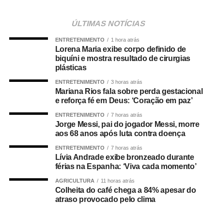
contribuindo para garantir maior agilidade na internação
de pacientes e desafogar as UPAs.
ÚLTIMAS NOTÍCIAS
A secretária municipal de Saúde, Deisi Bocalon,
ENTRETENIMENTO
1 hora atrás
destacou que os resultados refletem o fortalecimento da
Lorena Maria exibe corpo definido de
rede pública de saúde.
biquíni e mostra resultado de cirurgias
plásticas
“Os números demonstram que o Hospital Municipal de
Cuiabá cumpre um papel essencial na organização da
ENTRETENIMENTO
3 horas atrás
Mariana Rios fala sobre perda gestacional
nossa rede de urgência e emergência. Ser responsável
e reforça fé em Deus: ‘Coração em paz’
por praticamente metade das transferências das UPAs
significa garantir acesso mais rápido à internação,
ENTRETENIMENTO
7 horas atrás
Jorge Messi, pai do jogador Messi, morre
desafogar as unidades de pronto atendimento e oferecer
aos 68 anos após luta contra doença
um cuidado mais resolutivo à população. Nosso
ENTRETENIMENTO
7 horas atrás
compromisso é continuar fortalecendo a rede municipal
Lívia Andrade exibe bronzeado durante
com planejamento, investimentos e ampliação da
férias na Espanha: ‘Viva cada momento’
capacidade assistencial”, afirmou.
AGRICULTURA
11 horas atrás
Liderança nas internações em enfermaria
Colheita do café chega a 84% apesar do
O desempenho do HMC torna-se ainda mais expressivo
atraso provocado pelo clima
quando analisadas apenas as internações em