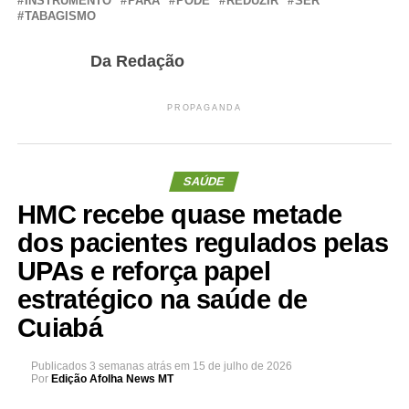
INSTRUMENTO
PARA
PODE
REDUZIR
SER
TABAGISMO
Da Redação
PROPAGANDA
SAÚDE
HMC recebe quase metade
dos pacientes regulados pelas
UPAs e reforça papel
estratégico na saúde de
Cuiabá
Publicados
3 semanas atrás
em
15 de julho de 2026
Por
Edição Afolha News MT