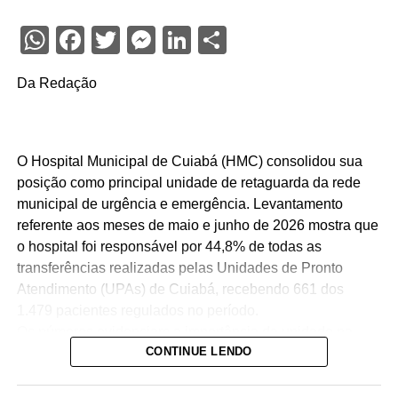
WhatsApp
Facebook
Twitter
Messenger
LinkedIn
Share
Da Redação
O Hospital Municipal de Cuiabá (HMC) consolidou sua
posição como principal unidade de retaguarda da rede
municipal de urgência e emergência. Levantamento
referente aos meses de maio e junho de 2026 mostra que
o hospital foi responsável por 44,8% de todas as
transferências realizadas pelas Unidades de Pronto
Atendimento (UPAs) de Cuiabá, recebendo 661 dos
1.479 pacientes regulados no período.
Os números evidenciam a importância da unidade na
CONTINUE LENDO
organização da assistência hospitalar. Sozinho, o HMC
recebeu quase quatro vezes mais pacientes que o
segundo hospital com maior volume de transferências,