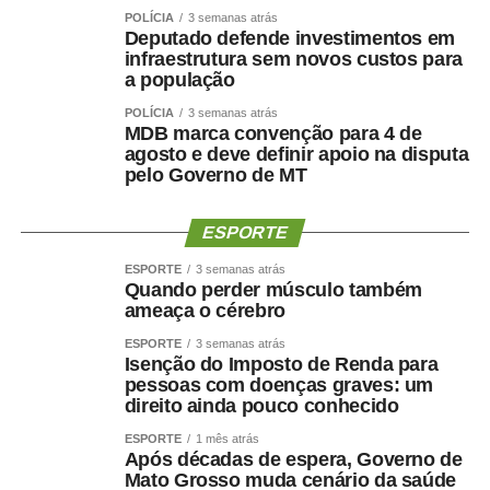
Kelluby de Oliveira, atribuiu os resultados ao trabalho
POLÍCIA
3 semanas atrás
Deputado defende investimentos em
integrado das equipes e ao fortalecimento da gestão
infraestrutura sem novos custos para
hospitalar.
a população
“O protagonismo do HMC é resultado do empenho diário
POLÍCIA
3 semanas atrás
de equipes multiprofissionais altamente qualificadas e de
MDB marca convenção para 4 de
uma gestão comprometida com a eficiência e a
agosto e deve definir apoio na disputa
humanização da assistência. Além de sermos referência
pelo Governo de MT
em urgência, emergência, politrauma e tratamento de
queimados, temos ampliado a oferta de cirurgias eletivas
ESPORTE
e procedimentos especializados, garantindo mais acesso
ESPORTE
3 semanas atrás
e qualidade no atendimento prestado aos usuários do
Quando perder músculo também
SUS”, destacou.
ameaça o cérebro
Hospital amplia serviços especializados
ESPORTE
3 semanas atrás
Referência estadual em urgência, emergência,
Isenção do Imposto de Renda para
politrauma, traumato-ortopedia e tratamento de
pessoas com doenças graves: um
direito ainda pouco conhecido
queimados, por meio do Centro de Tratamento de
Queimados (CTQ), o HMC funciona em regime de portas
ESPORTE
1 mês atrás
Após décadas de espera, Governo de
abertas para atendimentos de urgência e emergência.
Mato Grosso muda cenário da saúde
A unidade dispõe de enfermarias adulta e infantil,