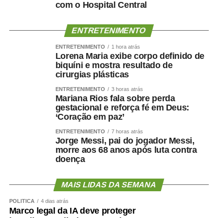
com o Hospital Central
Hospital Dia, centros cirúrgicos, salas de medicação e
decisão médica, seis leitos destinados à saúde mental e
ENTRETENIMENTO
estrutura completa para assistência ambulatorial e
hospitalar.
ENTRETENIMENTO
1 hora atrás
Lorena Maria exibe corpo definido de
Nos últimos meses, o hospital também ampliou a oferta
biquíni e mostra resultado de
de procedimentos especializados. Entre junho e julho,
cirurgias plásticas
iniciou um mutirão de cirurgias de vesícula por
ENTRETENIMENTO
3 horas atrás
videolaparoscopia, com previsão de 30 procedimentos
Mariana Rios fala sobre perda
para reduzir a fila de espera do Sistema Único de Saúde
gestacional e reforça fé em Deus:
(SUS).
‘Coração em paz’
Outra ação inédita colocou Cuiabá em destaque no
ENTRETENIMENTO
7 horas atrás
cenário nacional. O HMC promoveu um mutirão exclusivo
Jorge Messi, pai do jogador Messi,
morre aos 68 anos após luta contra
de cirurgias reparadoras para vítimas de queimaduras
doença
elétricas decorrentes de acidentes de trabalho, tornando-
se a única unidade do país a realizar uma iniciativa
MAIS LIDAS DA SEMANA
voltada exclusivamente para esse público.
Aproximadamente 20 pacientes foram atendidos durante
POLÍTICA
4 dias atrás
a ação.
Marco legal da IA deve proteger