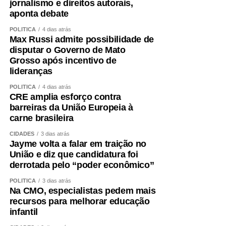
jornalismo e direitos autorais,
Para o diretor técnico do HMC, Dr. Eduardo Andraus, os
aponta debate
indicadores confirmam a capacidade da unidade em
atender pacientes de média e alta complexidade.
POLÍTICA
4 dias atrás
Max Russi admite possibilidade de
“O HMC foi concebido para ser um hospital de alta
disputar o Governo de Mato
resolutividade. Nossa capacidade de receber pacientes
Grosso após incentivo de
regulados das UPAs permite que essas unidades
lideranças
continuem atendendo novos casos de urgência e
emergência. Contamos com equipes preparadas,
POLÍTICA
4 dias atrás
CRE amplia esforço contra
protocolos bem estabelecidos e uma estrutura capaz de
barreiras da União Europeia à
atender desde casos clínicos até situações de alta
carne brasileira
complexidade, como politrauma, queimados e cirurgias
CIDADES
3 dias atrás
especializadas. Os resultados de maio e junho
Jayme volta a falar em traição no
demonstram que estamos cumprindo essa missão com
União e diz que candidatura foi
eficiência”, concluiu.
derrotada pelo “poder econômico”
POLÍTICA
3 dias atrás
COMENTE ABAIXO:
Na CMO, especialistas pedem mais
recursos para melhorar educação
infantil
WhatsApp
Facebook
Twitter
Messenger
LinkedIn
Share