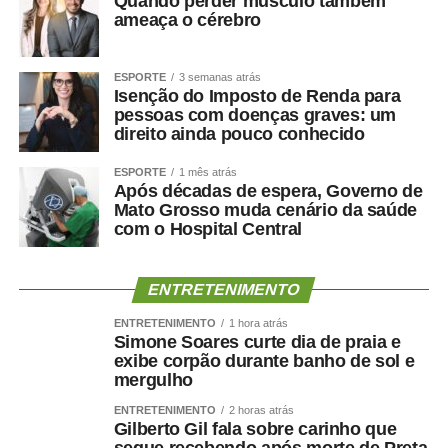
Quando perder músculo também
ameaça o cérebro
atendimento infantil e também pensar a qualidade do
gasto, sem as limitações impostas pelo teto de gastos.
ESPORTE
3 semanas atrás
— Fica aqui a defesa de que é preciso retirar os recursos
Isenção do Imposto de Renda para
da educação de dentro do arcabouço fiscal — registrou
pessoas com doenças graves: um
direito ainda pouco conhecido
Adriana.
ESPORTE
1 mês atrás
A advogada Marina Fragata Chicaro, representante da
Após décadas de espera, Governo de
Fundação Maria Cecília Souto Vidigal, ressaltou a
Mato Grosso muda cenário da saúde
com o Hospital Central
importância do investimento na educação infantil como
estratégia de construção do futuro de país. Ela lembrou
que, conforme amparo constitucional e legal, a criança
ENTRETENIMENTO
deve ser vista como prioridade absoluta. Assim, ponderou
a advogada, é preciso direcionar os recursos
ENTRETENIMENTO
1 hora atrás
Simone Soares curte dia de praia e
orçamentários de forma mais “qualitativa e equitativa”.
exibe corpão durante banho de sol e
mergulho
— Há muito a fazer, mas temos avanços. E boa parte
ENTRETENIMENTO
2 horas atrás
deles têm a ver com os incentivos que o Orçamento tem
Gilberto Gil fala sobre carinho que
feito — registrou Marina Chicaro.