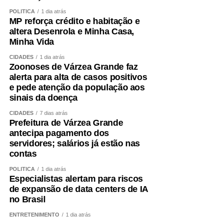
por conta de novas modalidades de financiamento.
POLÍTICA
1 dia atrás
MP reforça crédito e habitação e
O diretor ressaltou que o controle externo contribui para a
altera Desenrola e Minha Casa,
qualidade do gasto público e pediu respaldo legal para
Minha Vida
que esse tipo de fiscalização sobre os recursos da
CIDADES
1 dia atrás
educação seja ampliado. Ele também defendeu dar força
Zoonoses de Várzea Grande faz
de lei a critérios que já estão presentes em portarias,
alerta para alta de casos positivos
como medidas de transparência e acesso público a
e pede atenção da população aos
dados orçamentários.
sinais da doença
CIDADES
7 dias atrás
— Seria importante ter esse amparo em lei. O não acesso
Prefeitura de Várzea Grande
aos dados termina inviabilizando o papel dos órgãos de
antecipa pagamento dos
controle — registrou o diretor do TCU.
servidores; salários já estão nas
contas
CMO
POLÍTICA
1 dia atrás
Especialistas alertam para riscos
A CMO é um colegiado permanente do Congresso
de expansão de data centers de IA
Nacional, integrado por deputados e senadores.
no Brasil
ENTRETENIMENTO
1 dia atrás
Presidida pelo deputado Domingos Neto (PSD-CE), a