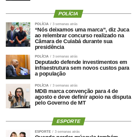
do movimento é cobrar a implementação da
Lei 15.326,
POLÍCIA
de 2026
, que reconhece os professores da educação
infantil como profissionais do magistério público.
POLÍCIA
3 semanas atrás
“Nós deixamos uma marca”, diz Juca
ao relembrar concurso realizado na
— A educação infantil é a que precisa de mais recursos,
Câmara de Cuiabá durante sua
pois demanda mais profissionais, alimentação mais
presidência
saudável e materiais didáticos específicos. Estamos
POLÍCIA
3 semanas atrás
trabalhando, fazendo nosso trabalho, formando cidadãos
Deputado defende investimentos em
— argumentou.
infraestrutura sem novos custos para
a população
Avanços
POLÍCIA
3 semanas atrás
MDB marca convenção para 4 de
Para a presidente da Associação Nacional de Pesquisa
agosto e deve definir apoio na disputa
em Financiamento da Educação (Fineduca), professora
pelo Governo de MT
Adriana Dragone Silveira, a educação avançou muito no
Brasil com o Fundo de Manutenção e Desenvolvimento
da Educação Básica e de Valorização dos Profissionais
ESPORTE
da Educação (Fundeb), criado em 2006. Ela apontou, no
ESPORTE
3 semanas atrás
entanto, que é preciso discutir a ampliação do