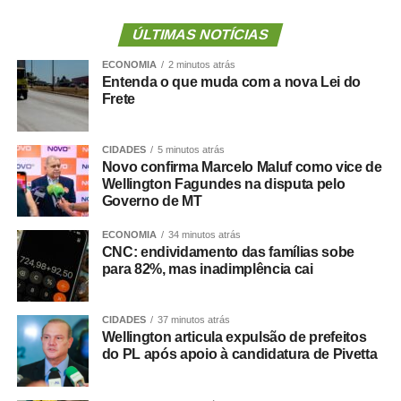
infantil — declarou a deputada, defendendo mecanismos
de acompanhamento e rastreio dos recursos públicos
ÚLTIMAS NOTÍCIAS
para o setor.
ECONOMIA
2 minutos atrás
Entenda o que muda com a nova Lei do
O deputado estadual Carlos Giannazi (PSOL-SP), que
Frete
também é professor, afirmou que a qualidade da
educação infantil passa pela discussão de vários temas,
CIDADES
5 minutos atrás
como piso salarial dos docentes, concurso público,
Novo confirma Marcelo Maluf como vice de
formação de profissionais e estrutura de escolas e
Wellington Fagundes na disputa pelo
creches.
Governo de MT
Giannazi manifestou preocupação com a transferência de
ECONOMIA
34 minutos atrás
CNC: endividamento das famílias sobe
recursos públicos para organizações sociais, o que
para 82%, mas inadimplência cai
promoveria uma “terceirização da educação”. Segundo o
deputado, o dinheiro público precisa ser investido pelos
governos de forma eficiente e direta nas creches e
CIDADES
37 minutos atrás
Wellington articula expulsão de prefeitos
escolas públicas.
do PL após apoio à candidatura de Pivetta
— Defendemos uma educação pública gratuita e de