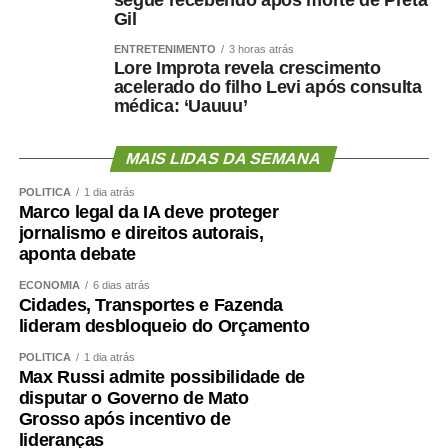
segue recebendo após morte de Preta
Gil
Diretor de Monitoramento, Avaliação e Manutenção da
ENTRETENIMENTO
3 horas atrás
Educação Básica do Ministério da Educação, Valdoir
Lore Improta revela crescimento
Pedro Wathier reconheceu que a questão das creches e
acelerado do filho Levi após consulta
médica: ‘Uauuu’
da educação infantil é um desafio para o país, desde a
quantidade e a localização das creches até a qualidade
do ensino ofertado para as crianças.
MAIS LIDAS DA SEMANA
POLÍTICA
1 dia atrás
Wathier afirmou que o Fundeb tem tido um crescimento
Marco legal da IA deve proteger
de 4% acima da inflação nos últimos anos — o que,
jornalismo e direitos autorais,
segundo ele, representaria uma evolução expressiva dos
aponta debate
valores direcionados à educação no Orçamento.
ECONOMIA
6 dias atrás
Cidades, Transportes e Fazenda
Controle
lideram desbloqueio do Orçamento
POLÍTICA
1 dia atrás
De acordo com o diretor de Controle Externo da
Max Russi admite possibilidade de
Educação do Tribunal de Contas da União (TCU), Paulo
disputar o Governo de Mato
Malheiros da Franca Junior, houve um crescimento
Grosso após incentivo de
significativo da educação dentro do Orçamento federal,
lideranças