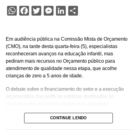
WhatsApp
Facebook
Twitter
Messenger
LinkedIn
Share
Em audiência pública na Comissão Mista de Orçamento
(CMO), na tarde desta quarta-feira (5), especialistas
reconheceram avanços na educação infantil, mas
pediram mais recursos no Orçamento público para
atendimento de qualidade nessa etapa, que acolhe
crianças de zero a 5 anos de idade.
O debate sobre o financiamento do setor e a execução
orçamentária das políticas públicas destinadas às
creches e pré-escolas foi pedido pela deputada
Professora Luciene Cavalcante (PSOL-SP).
CONTINUE LENDO
— Estamos aqui pensando e discutindo o Orçamento do
Brasil, e precisamos de mais recursos para a educação