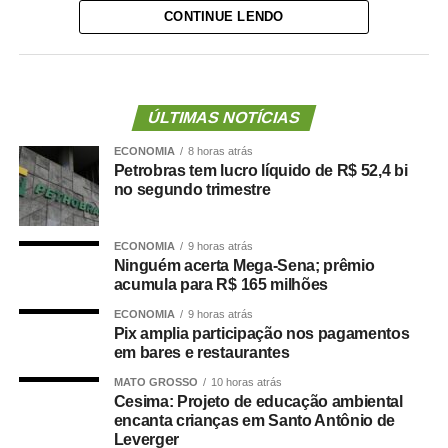
CONTINUE LENDO
concurso estimulou estudantes e escolas a refletirem
sobre temas relacionados à democracia e ao uso
responsável das redes sociais.
— Em um ano de eleições gerais, a expressiva
ÚLTIMAS NOTÍCIAS
participação dos estudantes demonstra o interesse das
ECONOMIA
8 horas atrás
novas gerações em refletir sobre o fortalecimento da
Petrobras tem lucro líquido de R$ 52,4 bi
democracia e a construção de um ambiente digital mais
no segundo trimestre
responsável, plural e respeitoso — afirmou.
ECONOMIA
9 horas atrás
Uma das redações selecionadas foi a de Yasmin da Silva
Ninguém acerta Mega-Sena; prêmio
Freitas, representante do Acre, que comparou as redes
acumula para R$ 165 milhões
sociais a um jardim em que “cada publicação seria uma
ECONOMIA
9 horas atrás
semente lançada ao vento — capaz de florescer em
Pix amplia participação nos pagamentos
consciência ou se perder na intolerância”. A metáfora foi
em bares e restaurantes
utilizada para refletir sobre o alcance das manifestações
MATO GROSSO
10 horas atrás
na internet e a responsabilidade dos usuários na
Cesima: Projeto de educação ambiental
construção do debate público.
encanta crianças em Santo Antônio de
Leverger