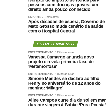
pessoas com doenças graves: um
Os 27 estudantes selecionados, um de cada unidade da
direito ainda pouco conhecido
Federação, participarão da Semana de Vivência
Legislativa no Senado, entre os dias 17 e 21 de agosto.
ESPORTE
1 mês atrás
Após décadas de espera, Governo de
As redações foram analisadas com base em critérios
Mato Grosso muda cenário da saúde
adaptados do modelo de correção do Exame Nacional do
com o Hospital Central
Ensino Médio (Enem), considerando aspectos como
compreensão do tema, argumentação, organização
ENTRETENIMENTO
textual e proposta de intervenção.
ENTRETENIMENTO
13 horas atrás
Vanessa Camargo anuncia novo
Para a diretora da Secretaria de Comunicação Social do
projeto e revela primeira fase de
Senado, Glauciene Lara, o programa estimula a formação
‘Metamorfose’
cidadã ao incentivar os estudantes a refletirem sobre
ENTRETENIMENTO
15 horas atrás
temas de interesse público.
Simone Mendes se declara ao filho
Henry no aniversário de 12 anos do
— O Programa Jovem Senador e Jovem Senadora
menino: ‘Milagre’
Brasileiros reafirma seu compromisso com a formação
ENTRETENIMENTO
15 horas atrás
cidadã ao estimular estudantes de todo o país a refletir
Aline Campos curte dia de sol em mar
durante viagem à Bahia: ‘Pura Poesia’
sobre temas essenciais para a democracia. As redações
finalistas revelam uma geração curiosa, crítica e