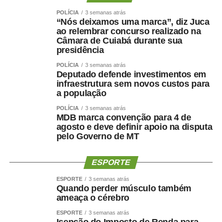
também compara as redes sociais à Ágora de Atenas,
POLÍCIA
3 semanas atrás
espaço da Grécia Antiga associado ao debate público e à
“Nós deixamos uma marca”, diz Juca
ao relembrar concurso realizado na
democracia.
Câmara de Cuiabá durante sua
presidência
POLÍCIA
3 semanas atrás
Deputado defende investimentos em
infraestrutura sem novos custos para
a população
POLÍCIA
3 semanas atrás
Além de identificar os desafios das redes sociais, os
MDB marca convenção para 4 de
agosto e deve definir apoio na disputa
estudantes apresentaram propostas para fortalecer a
pelo Governo de MT
democracia digital. Entre as sugestões mais recorrentes
estão a ampliação da educação midiática e do letramento
ESPORTE
digital nas escolas, o incentivo ao pensamento crítico, a
transparência dos algoritmos das plataformas digitais e
ESPORTE
3 semanas atrás
medidas para enfrentar a desinformação.
Quando perder músculo também
ameaça o cérebro
A comissão julgadora avaliou as 81 redações finalistas
ESPORTE
3 semanas atrás
encaminhadas pelas secretarias estaduais de educação.
Isenção do Imposto de Renda para