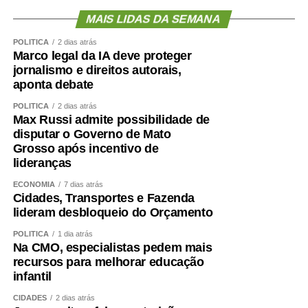
preparada para participar do debate público. São jovens
MAIS LIDAS DA SEMANA
que pesquisam, confrontam diferentes perspectivas,
POLÍTICA
2 dias atrás
dialogam com autores clássicos e contemporâneos,
Marco legal da IA deve proteger
transformando esse repertório em argumentos
jornalismo e direitos autorais,
consistentes e propostas viáveis para os desafios do
aponta debate
presente — disse.
POLÍTICA
2 dias atrás
Max Russi admite possibilidade de
Veja aqui as redações vencedoras de 2026
disputar o Governo de Mato
Grosso após incentivo de
Conheça os finalistas dos estados e do DF em 2026
lideranças
ECONOMIA
7 dias atrás
Agência Senado (Reprodução autorizada mediante
Cidades, Transportes e Fazenda
citação da Agência Senado)
lideram desbloqueio do Orçamento
Fonte:
Agência Senado
POLÍTICA
1 dia atrás
Na CMO, especialistas pedem mais
recursos para melhorar educação
infantil
CIDADES
2 dias atrás