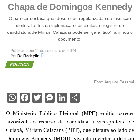
Chapa de Domingos Kennedy
O parecer destaca que, desde que regularizada sua inscrição
eleitoral antes da diplomação dos eleitos, o registro de
candidatura de Miriam Calazans pode ser garantido”, afirmou o
documento.
Publicado em
11 de setembro de 2024
Por
Da Redação
POLÍTICA
Foto: Arquivo Pessoal
WhatsApp
Facebook
Twitter
Messenger
LinkedIn
Share
O Ministério Público Eleitoral (MPE) emitiu parecer
favorável ao recurso da candidata a vice-prefeita de
Cuiabá, Miriam Calazans (PDT), que disputa ao lado de
Domingos Kennedy (MDB), visando reverter a decisão