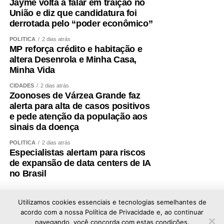
Jayme volta a falar em traição no
COMENTE ABAIXO:
União e diz que candidatura foi
derrotada pelo “poder econômico”
WhatsApp
Facebook
Twitter
Messenger
LinkedIn
Share
POLÍTICA
2 dias atrás
MP reforça crédito e habitação e
altera Desenrola e Minha Casa,
Minha Vida
CIDADES
2 dias atrás
Zoonoses de Várzea Grande faz
alerta para alta de casos positivos
e pede atenção da população aos
sinais da doença
POLÍTICA
2 dias atrás
Especialistas alertam para riscos
de expansão de data centers de IA
no Brasil
Utilizamos cookies essenciais e tecnologias semelhantes de
acordo com a nossa Política de Privacidade e, ao continuar
navegando, você concorda com estas condições.