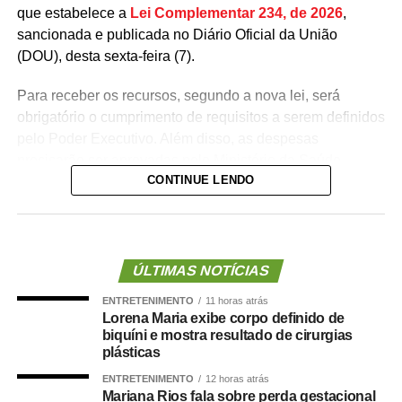
que estabelece a
Lei Complementar 234, de 2026
,
sancionada e publicada no Diário Oficial da União
(DOU), desta sexta-feira (7).
Para receber os recursos, segundo a nova lei, será
obrigatório o cumprimento de requisitos a serem definidos
pelo Poder Executivo. Além disso, as despesas
precisarão ser aprovadas pelo Ministério da Saúde.
CONTINUE LENDO
A lei proíbe o uso dessas emendas para pagamento de
salários ou de aposentadorias de bombeiros militares,
assim como para qualquer custeio ou investimento que
não seja relativo ao atendimento pré-hospitalar.
ÚLTIMAS NOTÍCIAS
ENTRETENIMENTO
11 horas atrás
Com origem no
Projeto de Lei Complementar (PLP)
Lorena Maria exibe corpo definido de
18/2021
, de autoria do deputado Guilherme Derrite (PP-
biquíni e mostra resultado de cirurgias
SP), a matéria foi
aprovada no Senado em julho
deste
plásticas
ano, com parecer favorável do senador Nelsinho Trad
ENTRETENIMENTO
12 horas atrás
(PSD-MS).
Mariana Rios fala sobre perda gestacional