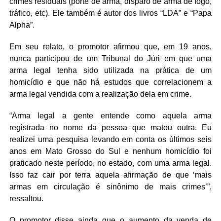
crimes residuais (porte de arma, disparo de arma de fogo,
tráfico, etc). Ele também é autor dos livros “LDA” e “Papa
Alpha”.
Em seu relato, o promotor afirmou que, em 19 anos,
nunca participou de um Tribunal do Júri em que uma
arma legal tenha sido utilizada na prática de um
homicídio e que não há estudos que correlacionem a
arma legal vendida com a realização dela em crime.
“Arma legal a gente entende como aquela arma
registrada no nome da pessoa que matou outra. Eu
realizei uma pesquisa levando em conta os últimos seis
anos em Mato Grosso do Sul e nenhum homicídio foi
praticado neste período, no estado, com uma arma legal.
Isso faz cair por terra aquela afirmação de que ‘mais
armas em circulação é sinônimo de mais crimes’”,
ressaltou.
O promotor disse ainda que o aumento da venda de