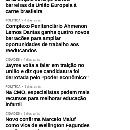
barreiras da União Europeia à
carne brasileira
POLÍTICA
4 dias atrás
Complexo Penitenciário Ahmenon
Lemos Dantas ganha quatro novos
barracões para ampliar
oportunidades de trabalho aos
reeducandos
CIDADES
4 dias atrás
Jayme volta a falar em traição no
União e diz que candidatura foi
derrotada pelo “poder econômico”
POLÍTICA
3 dias atrás
Na CMO, especialistas pedem mais
recursos para melhorar educação
infantil
CIDADES
3 dias atrás
Novo confirma Marcelo Maluf
como vice de Wellington Fagundes