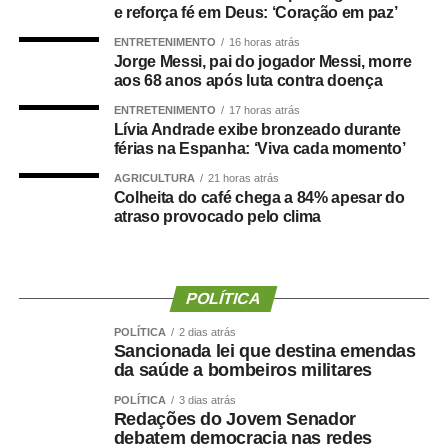
e reforça fé em Deus: ‘Coração em paz’
Agência Senado (Reprodução autorizada mediante
ENTRETENIMENTO
16 horas atrás
citação da Agência Senado)
Jorge Messi, pai do jogador Messi, morre
aos 68 anos após luta contra doença
Fonte:
Agência Senado
ENTRETENIMENTO
17 horas atrás
Lívia Andrade exibe bronzeado durante
férias na Espanha: ‘Viva cada momento’
AGRICULTURA
21 horas atrás
Colheita do café chega a 84% apesar do
COMENTE ABAIXO:
atraso provocado pelo clima
WhatsApp
Facebook
Twitter
Messenger
LinkedIn
Share
POLÍTICA
POLÍTICA
2 dias atrás
Sancionada lei que destina emendas
da saúde a bombeiros militares
POLÍTICA
3 dias atrás
Redações do Jovem Senador
debatem democracia nas redes