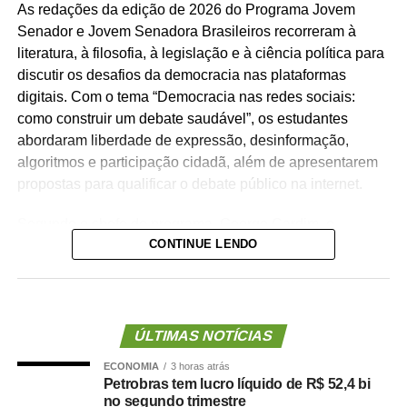
As redações da edição de 2026 do Programa Jovem
Senador e Jovem Senadora Brasileiros recorreram à
literatura, à filosofia, à legislação e à ciência política para
discutir os desafios da democracia nas plataformas
digitais. Com o tema “Democracia nas redes sociais:
como construir um debate saudável”, os estudantes
abordaram liberdade de expressão, desinformação,
algoritmos e participação cidadã, além de apresentarem
propostas para qualificar o debate público na internet.
Segundo o chefe do programa, George Cardim, o
CONTINUE LENDO
concurso estimulou estudantes e escolas a refletirem
sobre temas relacionados à democracia e ao uso
responsável das redes sociais.
— Em um ano de eleições gerais, a expressiva
ÚLTIMAS NOTÍCIAS
participação dos estudantes demonstra o interesse das
ECONOMIA
3 horas atrás
novas gerações em refletir sobre o fortalecimento da
Petrobras tem lucro líquido de R$ 52,4 bi
democracia e a construção de um ambiente digital mais
no segundo trimestre