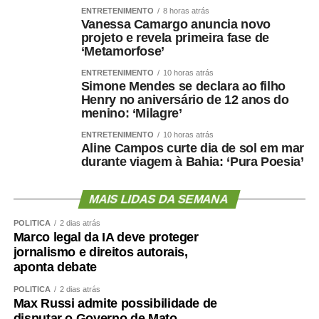
ENTRETENIMENTO
8 horas atrás
Vanessa Camargo anuncia novo
Para a diretora da Secretaria de Comunicação Social do
projeto e revela primeira fase de
Senado, Glauciene Lara, o programa estimula a formação
‘Metamorfose’
cidadã ao incentivar os estudantes a refletirem sobre
ENTRETENIMENTO
10 horas atrás
temas de interesse público.
Simone Mendes se declara ao filho
Henry no aniversário de 12 anos do
— O Programa Jovem Senador e Jovem Senadora
menino: ‘Milagre’
Brasileiros reafirma seu compromisso com a formação
ENTRETENIMENTO
10 horas atrás
cidadã ao estimular estudantes de todo o país a refletir
Aline Campos curte dia de sol em mar
durante viagem à Bahia: ‘Pura Poesia’
sobre temas essenciais para a democracia. As redações
finalistas revelam uma geração curiosa, crítica e
preparada para participar do debate público. São jovens
MAIS LIDAS DA SEMANA
que pesquisam, confrontam diferentes perspectivas,
POLÍTICA
2 dias atrás
dialogam com autores clássicos e contemporâneos,
Marco legal da IA deve proteger
transformando esse repertório em argumentos
jornalismo e direitos autorais,
consistentes e propostas viáveis para os desafios do
aponta debate
presente — disse.
POLÍTICA
2 dias atrás
Max Russi admite possibilidade de
Veja aqui as redações vencedoras de 2026
disputar o Governo de Mato