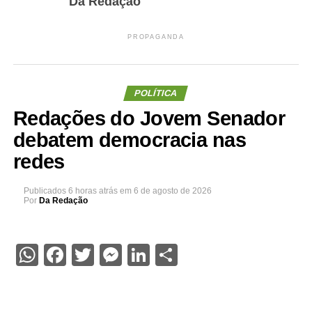
Da Redação
PROPAGANDA
POLÍTICA
Redações do Jovem Senador
debatem democracia nas
redes
Publicados
6 horas atrás
em
6 de agosto de 2026
Por
Da Redação
WhatsApp
Facebook
Twitter
Messenger
LinkedIn
Share