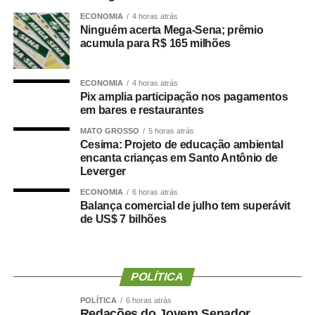
responsável, plural e respeitoso — afirmou.
ECONOMIA
4 horas atrás
Ninguém acerta Mega-Sena; prêmio
Uma das redações selecionadas foi a de Yasmin da Silva
acumula para R$ 165 milhões
Freitas, representante do Acre, que comparou as redes
sociais a um jardim em que “cada publicação seria uma
ECONOMIA
4 horas atrás
semente lançada ao vento — capaz de florescer em
Pix amplia participação nos pagamentos
consciência ou se perder na intolerância”. A metáfora foi
em bares e restaurantes
utilizada para refletir sobre o alcance das manifestações
MATO GROSSO
5 horas atrás
na internet e a responsabilidade dos usuários na
Cesima: Projeto de educação ambiental
construção do debate público.
encanta crianças em Santo Antônio de
Leverger
As referências utilizadas pelos estudantes incluem
ECONOMIA
6 horas atrás
autores, obras e normas jurídicas. O britânico George
Balança comercial de julho tem superávit
de US$ 7 bilhões
Orwell foi um dos escritores mais citados, especialmente
por meio da obra
1984
, romance distópico publicado em
1949 que retrata uma sociedade marcada pela vigilância,
pela manipulação da informação e pela supressão da
POLÍTICA
liberdade de expressão.
POLÍTICA
6 horas atrás
Redações do Jovem Senador