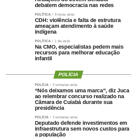
Entre os temas abordados estão o conceito de “bolhas de
debatem democracia nas redes
filtro”, termo criado em 2010 pelo ativista norte-americano
POLÍTICA
9 horas atrás
Eli Pariser para descrever o isolamento intelectual gerado
CDH: violência e falta de estrutura
por algoritmos; o documentário
O Dilema das Redes
, do
ameaçam atendimento à saúde
diretor norte-americano Jeff Orlowski, que mostra como
indígena
as grandes empresas de tecnologia influenciam
POLÍTICA
1 dia atrás
comportamentos e opiniões; e a Constituição Federal e
Na CMO, especialistas pedem mais
recursos para melhorar educação
o
Marco Civil da Internet
, apresentados como
infantil
fundamentos para a discussão sobre direitos, deveres e
responsabilidades no ambiente digital.
A finalista do Rio
POLÍCIA
Grande do Norte, Rita de Cássia Medeiros da Silva,
também compara as redes sociais à Ágora de Atenas,
POLÍCIA
3 semanas atrás
espaço da Grécia Antiga associado ao debate público e à
“Nós deixamos uma marca”, diz Juca
ao relembrar concurso realizado na
democracia.
Câmara de Cuiabá durante sua
presidência
POLÍCIA
3 semanas atrás
Deputado defende investimentos em
infraestrutura sem novos custos para
a população