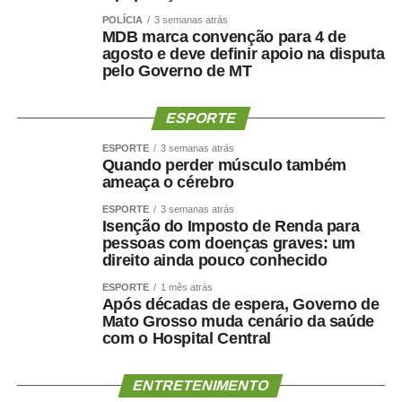
POLÍCIA
3 semanas atrás
Além de identificar os desafios das redes sociais, os
MDB marca convenção para 4 de
agosto e deve definir apoio na disputa
estudantes apresentaram propostas para fortalecer a
pelo Governo de MT
democracia digital. Entre as sugestões mais recorrentes
estão a ampliação da educação midiática e do letramento
ESPORTE
digital nas escolas, o incentivo ao pensamento crítico, a
transparência dos algoritmos das plataformas digitais e
ESPORTE
3 semanas atrás
medidas para enfrentar a desinformação.
Quando perder músculo também
ameaça o cérebro
A comissão julgadora avaliou as 81 redações finalistas
ESPORTE
3 semanas atrás
encaminhadas pelas secretarias estaduais de educação.
Isenção do Imposto de Renda para
pessoas com doenças graves: um
Os 27 estudantes selecionados, um de cada unidade da
direito ainda pouco conhecido
Federação, participarão da Semana de Vivência
Legislativa no Senado, entre os dias 17 e 21 de agosto.
ESPORTE
1 mês atrás
Após décadas de espera, Governo de
As redações foram analisadas com base em critérios
Mato Grosso muda cenário da saúde
adaptados do modelo de correção do Exame Nacional do
com o Hospital Central
Ensino Médio (Enem), considerando aspectos como
compreensão do tema, argumentação, organização
ENTRETENIMENTO
textual e proposta de intervenção.