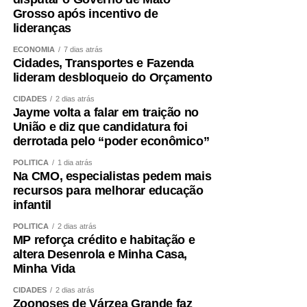
Grosso após incentivo de
Conheça os finalistas dos estados e do DF em 2026
lideranças
ECONOMIA
7 dias atrás
Agência Senado (Reprodução autorizada mediante
Cidades, Transportes e Fazenda
citação da Agência Senado)
lideram desbloqueio do Orçamento
Fonte:
Agência Senado
CIDADES
2 dias atrás
Jayme volta a falar em traição no
União e diz que candidatura foi
derrotada pelo “poder econômico”
POLÍTICA
1 dia atrás
Na CMO, especialistas pedem mais
COMENTE ABAIXO:
recursos para melhorar educação
infantil
WhatsApp
Facebook
Twitter
Messenger
LinkedIn
Share
POLÍTICA
2 dias atrás
MP reforça crédito e habitação e
altera Desenrola e Minha Casa,
Minha Vida
CIDADES
2 dias atrás
Zoonoses de Várzea Grande faz