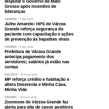
disputar o Governo de Mato
do ensino ofertado para as crianças.
Grosso após incentivo de
lideranças
Wathier afirmou que o Fundeb tem tido um crescimento
CIDADES
7 dias atrás
de 4% acima da inflação nos últimos anos — o que,
Julho Amarelo: HPS de Várzea
segundo ele, representaria uma evolução expressiva dos
Grande reforça segurança do
valores direcionados à educação no Orçamento.
paciente com capacitação e ações
de prevenção às hepatites virais
Controle
CIDADES
6 dias atrás
Prefeitura de Várzea Grande
De acordo com o diretor de Controle Externo da
antecipa pagamento dos
Educação do Tribunal de Contas da União (TCU), Paulo
servidores; salários já estão nas
Malheiros da Franca Junior, houve um crescimento
contas
significativo da educação dentro do Orçamento federal,
POLÍTICA
18 horas atrás
por conta de novas modalidades de financiamento.
MP reforça crédito e habitação e
altera Desenrola e Minha Casa,
O diretor ressaltou que o controle externo contribui para a
Minha Vida
qualidade do gasto público e pediu respaldo legal para
CIDADES
18 horas atrás
que esse tipo de fiscalização sobre os recursos da
Zoonoses de Várzea Grande faz
educação seja ampliado. Ele também defendeu dar força
alerta para alta de casos positivos