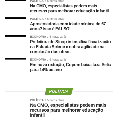
POLÍTICA
5 horas atrás
educação infantil passa pela discussão de vários temas,
Na CMO, especialistas pedem mais
como piso salarial dos docentes, concurso público,
recursos para melhorar educação infantil
formação de profissionais e estrutura de escolas e
POLÍTICA
5 horas atrás
creches.
Aposentadoria com idade mínima de 67
anos? Isso é FALSO!
Giannazi manifestou preocupação com a transferência de
ECONOMIA
5 horas atrás
recursos públicos para organizações sociais, o que
Prefeitura de Sinop intensifica fiscalização
promoveria uma “terceirização da educação”. Segundo o
na Estrada Selene e cobra agilidade na
conclusão das obras
deputado, o dinheiro público precisa ser investido pelos
governos de forma eficiente e direta nas creches e
ECONOMIA
6 horas atrás
Em nova redução, Copom baixa taxa Selic
escolas públicas.
para 14% ao ano
— Defendemos uma educação pública gratuita e de
qualidade, da creche à pós-graduação ­— declarou o
deputado.
POLÍTICA
Na visão do professor Fábio Hoffmann Pereira,
POLÍTICA
5 horas atrás
Na CMO, especialistas pedem mais
pesquisador da Universidade Federal de Alagoas (Ufal) e
recursos para melhorar educação
representante da Campanha Nacional pelo Direito à
infantil