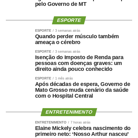
pois demanda mais profissionais, alimentação mais
pelo Governo de MT
saudável e materiais didáticos específicos. Estamos
trabalhando, fazendo nosso trabalho, formando cidadãos
ESPORTE
— argumentou.
ESPORTE
3 semanas atrás
Quando perder músculo também
Avanços
ameaça o cérebro
Para a presidente da Associação Nacional de Pesquisa
ESPORTE
3 semanas atrás
Isenção do Imposto de Renda para
em Financiamento da Educação (Fineduca), professora
pessoas com doenças graves: um
Adriana Dragone Silveira, a educação avançou muito no
direito ainda pouco conhecido
Brasil com o Fundo de Manutenção e Desenvolvimento
ESPORTE
1 mês atrás
da Educação Básica e de Valorização dos Profissionais
Após décadas de espera, Governo de
da Educação (Fundeb), criado em 2006. Ela apontou, no
Mato Grosso muda cenário da saúde
entanto, que é preciso discutir a ampliação do
com o Hospital Central
atendimento infantil e também pensar a qualidade do
gasto, sem as limitações impostas pelo teto de gastos.
ENTRETENIMENTO
— Fica aqui a defesa de que é preciso retirar os recursos
ENTRETENIMENTO
7 horas atrás
Elaine Mickely celebra nascimento do
da educação de dentro do arcabouço fiscal — registrou
primeiro neto: ‘Nosso Arthur nasceu’
Adriana.