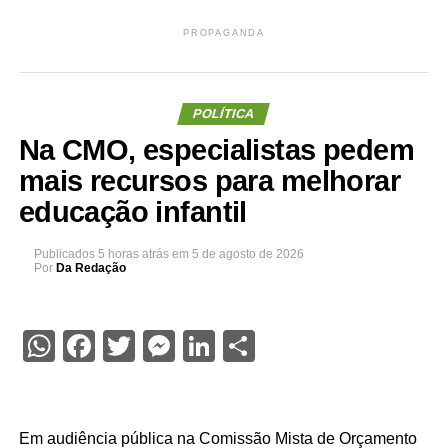
PROPAGANDA
POLÍTICA
Na CMO, especialistas pedem
mais recursos para melhorar
educação infantil
Publicados
5 horas atrás
em
5 de agosto de 2026
Por
Da Redação
WhatsApp
Facebook
Twitter
Messenger
LinkedIn
Share
Em audiência pública na Comissão Mista de Orçamento