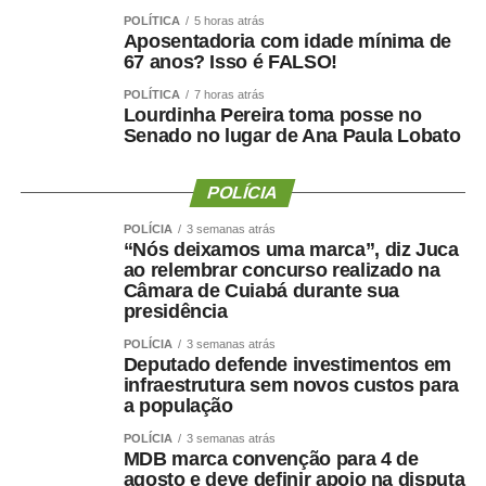
Educação, o debate sobre o gasto público para uma
POLÍTICA
5 horas atrás
educação infantil de qualidade passa, necessariamente,
Aposentadoria com idade mínima de
pelo entendimento de que a educação é um direito social
67 anos? Isso é FALSO!
e um dever do estado.
POLÍTICA
7 horas atrás
Lourdinha Pereira toma posse no
— Pensar o financiamento de creches e da educação
Senado no lugar de Ana Paula Lobato
infantil é criar condições concretas para que o Estado
cumpra sua obrigação de implantar uma educação de
POLÍCIA
qualidade — disse o professor.
POLÍCIA
3 semanas atrás
“Nós deixamos uma marca”, diz Juca
A coordenadora do Movimento Somos Todas
ao relembrar concurso realizado na
Professoras, Berta Lúcia Souza Lima, disse que quem
Câmara de Cuiabá durante sua
presidência
atua “no chão da creche” sabe da necessidade de mais
recursos para a educação infantil. Segundo ela, o desafio
POLÍCIA
3 semanas atrás
do movimento é cobrar a implementação da
Deputado defende investimentos em
Lei 15.326,
infraestrutura sem novos custos para
de 2026
, que reconhece os professores da educação
a população
infantil como profissionais do magistério público.
POLÍCIA
3 semanas atrás
MDB marca convenção para 4 de
— A educação infantil é a que precisa de mais recursos,
agosto e deve definir apoio na disputa