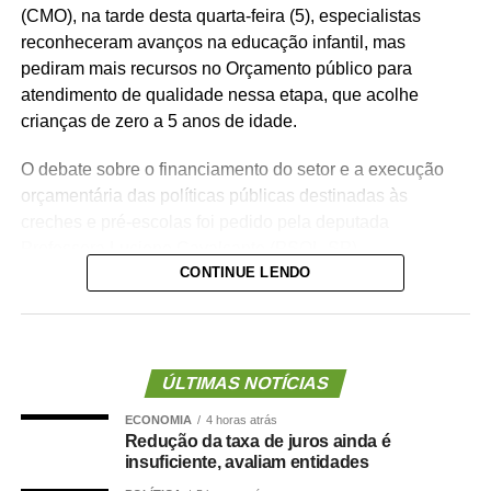
(CMO), na tarde desta quarta-feira (5), especialistas
reconheceram avanços na educação infantil, mas
pediram mais recursos no Orçamento público para
atendimento de qualidade nessa etapa, que acolhe
crianças de zero a 5 anos de idade.
O debate sobre o financiamento do setor e a execução
orçamentária das políticas públicas destinadas às
creches e pré-escolas foi pedido pela deputada
Professora Luciene Cavalcante (PSOL-SP).
CONTINUE LENDO
— Estamos aqui pensando e discutindo o Orçamento do
Brasil, e precisamos de mais recursos para a educação
infantil — declarou a deputada, defendendo mecanismos
de acompanhamento e rastreio dos recursos públicos
ÚLTIMAS NOTÍCIAS
para o setor.
ECONOMIA
4 horas atrás
Redução da taxa de juros ainda é
O deputado estadual Carlos Giannazi (PSOL-SP), que
insuficiente, avaliam entidades
também é professor, afirmou que a qualidade da