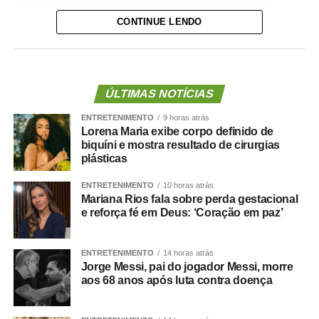
precisarão ser aprovadas pelo Ministério da Saúde.
CONTINUE LENDO
A lei proíbe o uso dessas emendas para pagamento de
salários ou de aposentadorias de bombeiros militares,
assim como para qualquer custeio ou investimento que
não seja relativo ao atendimento pré-hospitalar.
ÚLTIMAS NOTÍCIAS
ENTRETENIMENTO
9 horas atrás
Com origem no
Projeto de Lei Complementar (PLP)
Lorena Maria exibe corpo definido de
18/2021
, de autoria do deputado Guilherme Derrite (PP-
biquíni e mostra resultado de cirurgias
SP), a matéria foi
aprovada no Senado em julho
deste
plásticas
ano, com parecer favorável do senador Nelsinho Trad
ENTRETENIMENTO
10 horas atrás
(PSD-MS).
Mariana Rios fala sobre perda gestacional
e reforça fé em Deus: ‘Coração em paz’
Agência Senado (Reprodução autorizada mediante
citação da Agência Senado)
ENTRETENIMENTO
14 horas atrás
Jorge Messi, pai do jogador Messi, morre
Fonte:
Agência Senado
aos 68 anos após luta contra doença