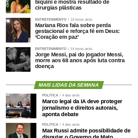
biquíni e mostra resultado de
cirurgias plásticas
ENTRETENIMENTO
10 horas atrás
Mariana Rios fala sobre perda
gestacional e reforça fé em Deus:
‘Coração em paz’
ENTRETENIMENTO
14 horas atrás
Jorge Messi, pai do jogador Messi,
morre aos 68 anos após luta contra
doença
MAIS LIDAS DA SEMANA
POLÍTICA
4 dias atrás
Marco legal da IA deve proteger
jornalismo e direitos autorais,
aponta debate
POLÍTICA
4 dias atrás
Max Russi admite possibilidade de
disputar o Governo de Mato