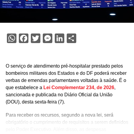
WhatsApp
Facebook
Twitter
Messenger
LinkedIn
Share
O serviço de atendimento pré-hospitalar prestado pelos
bombeiros militares dos Estados e do DF poderá receber
verbas de emendas parlamentares voltadas à saúde. É o
que estabelece a
Lei Complementar 234, de 2026
,
sancionada e publicada no Diário Oficial da União
(DOU), desta sexta-feira (7).
Para receber os recursos, segundo a nova lei, será
obrigatório o cumprimento de requisitos a serem definidos
pelo Poder Executivo. Além disso, as despesas