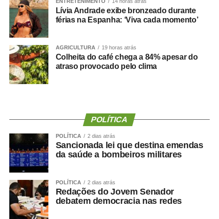
ENTRETENIMENTO
14 horas atrás
Lívia Andrade exibe bronzeado durante
férias na Espanha: ‘Viva cada momento’
COMENTE ABAIXO:
WhatsApp
Facebook
AGRICULTURA
Twitter
Messenger
19 horas atrás
LinkedIn
Share
Colheita do café chega a 84% apesar do
atraso provocado pelo clima
POLÍTICA
POLÍTICA
2 dias atrás
Sancionada lei que destina emendas
da saúde a bombeiros militares
POLÍTICA
2 dias atrás
Redações do Jovem Senador
debatem democracia nas redes