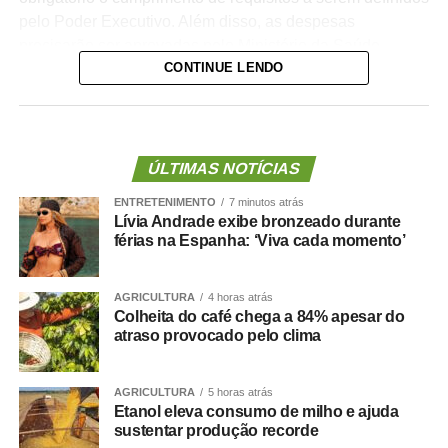
pelo Poder Executivo. Além disso, as despesas
precisarão ser aprovadas pelo Ministério da Saúde.
CONTINUE LENDO
A lei proíbe o uso dessas emendas para pagamento de
salários ou de aposentadorias de bombeiros militares,
assim como para qualquer custeio ou investimento que
não seja relativo ao atendimento pré-hospitalar.
ÚLTIMAS NOTÍCIAS
ENTRETENIMENTO
7 minutos atrás
Com origem no
Projeto de Lei Complementar (PLP)
Lívia Andrade exibe bronzeado durante
18/2021
, de autoria do deputado Guilherme Derrite (PP-
férias na Espanha: ‘Viva cada momento’
SP), a matéria foi
aprovada no Senado em julho
deste
ano, com parecer favorável do senador Nelsinho Trad
AGRICULTURA
4 horas atrás
(PSD-MS).
Colheita do café chega a 84% apesar do
atraso provocado pelo clima
Agência Senado (Reprodução autorizada mediante
citação da Agência Senado)
AGRICULTURA
5 horas atrás
Etanol eleva consumo de milho e ajuda
Fonte:
Agência Senado
sustentar produção recorde