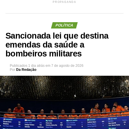
PROPAGANDA
POLÍTICA
Sancionada lei que destina
emendas da saúde a
bombeiros militares
Publicados
1 dia atrás
em
7 de agosto de 2026
Por
Da Redação