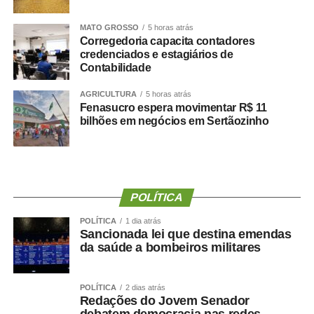
MATO GROSSO
5 horas atrás
Corregedoria capacita contadores
credenciados e estagiários de
COMENTE ABAIXO:
Contabilidade
WhatsApp
Facebook
AGRICULTURA
Twitter
Messenger
5 horas atrás
LinkedIn
Share
Fenasucro espera movimentar R$ 11
bilhões em negócios em Sertãozinho
POLÍTICA
POLÍTICA
1 dia atrás
Sancionada lei que destina emendas
da saúde a bombeiros militares
POLÍTICA
2 dias atrás
Redações do Jovem Senador