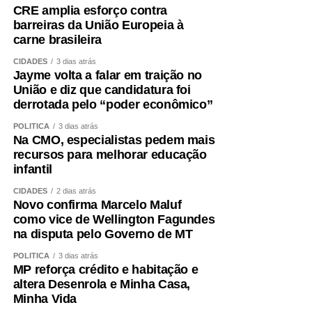
CRE amplia esforço contra
barreiras da União Europeia à
carne brasileira
CIDADES
3 dias atrás
Jayme volta a falar em traição no
União e diz que candidatura foi
derrotada pelo “poder econômico”
POLÍTICA
3 dias atrás
Na CMO, especialistas pedem mais
recursos para melhorar educação
infantil
CIDADES
2 dias atrás
Novo confirma Marcelo Maluf
como vice de Wellington Fagundes
na disputa pelo Governo de MT
POLÍTICA
3 dias atrás
MP reforça crédito e habitação e
altera Desenrola e Minha Casa,
Minha Vida