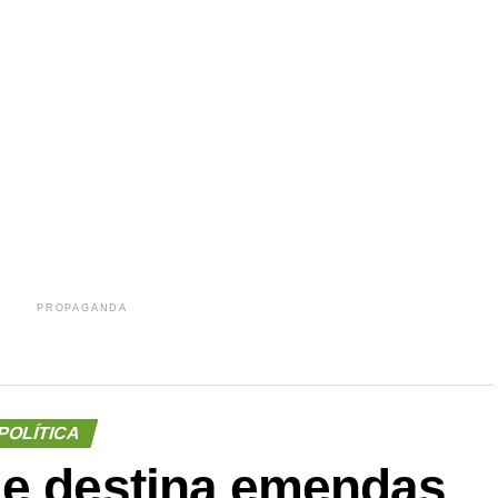
r
In
re
PROPAGANDA
POLÍTICA
ue destina emendas