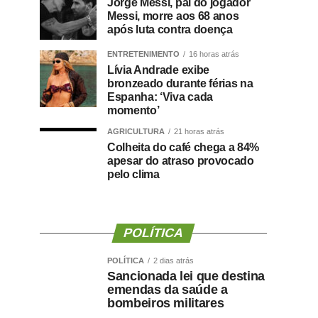
Jorge Messi, pai do jogador
Messi, morre aos 68 anos
após luta contra doença
ENTRETENIMENTO
16 horas atrás
Lívia Andrade exibe
bronzeado durante férias na
Espanha: ‘Viva cada
momento’
AGRICULTURA
21 horas atrás
Colheita do café chega a 84%
apesar do atraso provocado
pelo clima
POLÍTICA
POLÍTICA
2 dias atrás
Sancionada lei que destina
emendas da saúde a
bombeiros militares