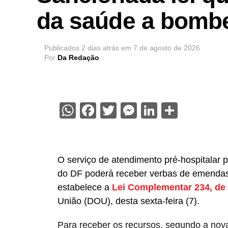
da saúde a bombe
Publicados
2 dias atrás
em
7 de agosto de 2026
Por
Da Redação
WhatsApp
Facebook
Twitter
Messenger
LinkedIn
Share
O serviço de atendimento pré-hospitalar 
do DF poderá receber verbas de emendas
estabelece a
Lei Complementar 234, de
União (DOU), desta sexta-feira (7).
Para receber os recursos, segundo a nova 