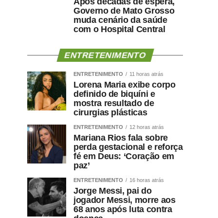
Após décadas de espera,
Governo de Mato Grosso
muda cenário da saúde
com o Hospital Central
ENTRETENIMENTO
ENTRETENIMENTO
11 horas atrás
Lorena Maria exibe corpo
definido de biquíni e
mostra resultado de
cirurgias plásticas
ENTRETENIMENTO
12 horas atrás
Mariana Rios fala sobre
perda gestacional e reforça
fé em Deus: ‘Coração em
paz’
ENTRETENIMENTO
16 horas atrás
Jorge Messi, pai do
jogador Messi, morre aos
68 anos após luta contra