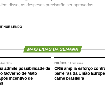
Além disso, as despesas precisarão ser aprovadas
pagamento de salários ou de aposentadorias de
TINUE LENDO
lquer custeio ou investimento que não seja
entar (PLP) 18/2021
, de autoria do deputado
MAIS LIDAS DA SEMANA
aprovada no Senado em julho
deste ano, com
rad (PSD-MS).
 dias atrás
POLÍTICA
4 dias atrás
i admite possibilidade de
CRE amplia esforço contr
mediante citação da Agência Senado)
 o Governo de Mato
barreiras da União Europe
pós incentivo de
carne brasileira
as