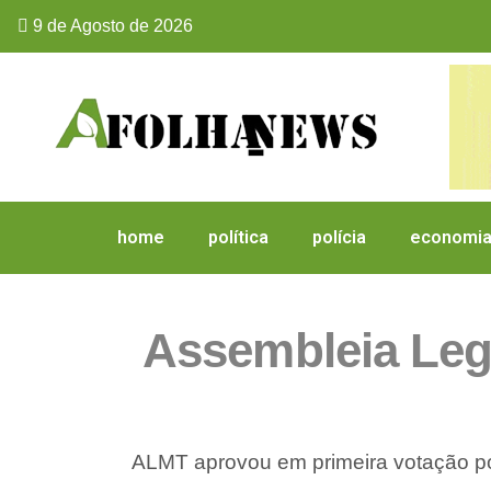
9 de Agosto de 2026
home
política
polícia
economi
Assembleia Leg
ALMT aprovou em primeira votação por