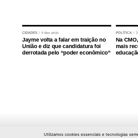
COMENTE ABAIXO:
WhatsApp
Facebook
Twitter
Messenger
LinkedIn
Share
CIDADES
4 dias atrás
POLÍTICA
3
Jayme volta a falar em traição no
Na CMO,
União e diz que candidatura foi
mais rec
derrotada pelo “poder econômico”
educação
Utilizamos cookies essenciais e tecnologias sem