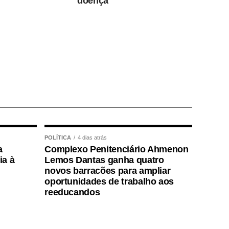
doença
POLÍTICA
4 dias atrás
a
Complexo Penitenciário Ahmenon
ia à
Lemos Dantas ganha quatro
novos barracões para ampliar
oportunidades de trabalho aos
reeducandos