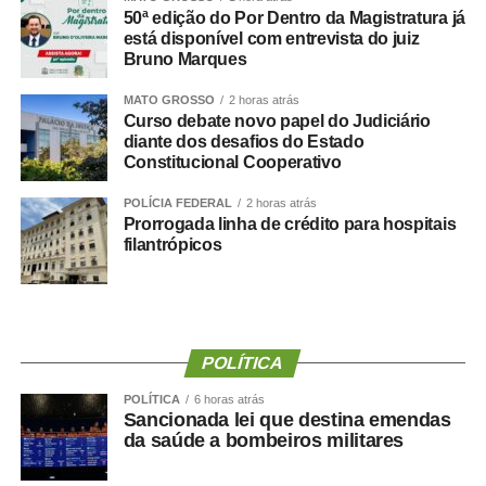
citação da Agência Senado)
50ª edição do Por Dentro da Magistratura já
está disponível com entrevista do juiz
Fonte:
Agência Senado
Bruno Marques
MATO GROSSO
2 horas atrás
Curso debate novo papel do Judiciário
diante dos desafios do Estado
Constitucional Cooperativo
COMENTE ABAIXO:
POLÍCIA FEDERAL
2 horas atrás
Prorrogada linha de crédito para hospitais
WhatsApp
Facebook
Twitter
Messenger
LinkedIn
Share
filantrópicos
POLÍTICA
POLÍTICA
6 horas atrás
Sancionada lei que destina emendas
da saúde a bombeiros militares