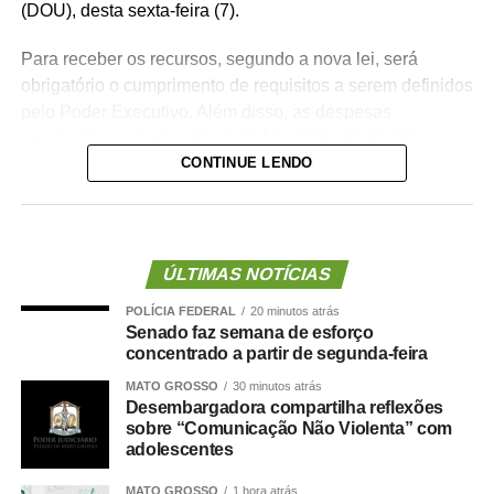
(DOU), desta sexta-feira (7).
Para receber os recursos, segundo a nova lei, será
obrigatório o cumprimento de requisitos a serem definidos
pelo Poder Executivo. Além disso, as despesas
precisarão ser aprovadas pelo Ministério da Saúde.
CONTINUE LENDO
A lei proíbe o uso dessas emendas para pagamento de
salários ou de aposentadorias de bombeiros militares,
assim como para qualquer custeio ou investimento que
não seja relativo ao atendimento pré-hospitalar.
ÚLTIMAS NOTÍCIAS
POLÍCIA FEDERAL
20 minutos atrás
Com origem no
Projeto de Lei Complementar (PLP)
Senado faz semana de esforço
18/2021
, de autoria do deputado Guilherme Derrite (PP-
concentrado a partir de segunda-feira
SP), a matéria foi
aprovada no Senado em julho
deste
MATO GROSSO
30 minutos atrás
ano, com parecer favorável do senador Nelsinho Trad
Desembargadora compartilha reflexões
(PSD-MS).
sobre “Comunicação Não Violenta” com
adolescentes
Agência Senado (Reprodução autorizada mediante
MATO GROSSO
1 hora atrás