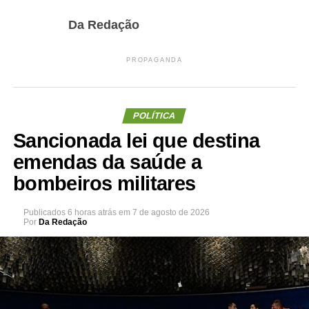
Da Redação
PROPAGANDA
POLÍTICA
Sancionada lei que destina
emendas da saúde a
bombeiros militares
Publicados
6 horas atrás
em
7 de agosto de 2026
Por
Da Redação