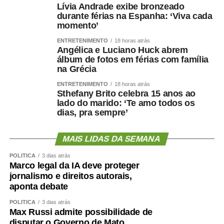
Lívia Andrade exibe bronzeado
durante férias na Espanha: ‘Viva cada
momento’
ENTRETENIMENTO
18 horas atrás
Angélica e Luciano Huck abrem
álbum de fotos em férias com família
na Grécia
ENTRETENIMENTO
18 horas atrás
Sthefany Brito celebra 15 anos ao
lado do marido: ‘Te amo todos os
dias, pra sempre’
MAIS LIDAS DA SEMANA
POLÍTICA
3 dias atrás
Marco legal da IA deve proteger
jornalismo e direitos autorais,
aponta debate
POLÍTICA
3 dias atrás
Max Russi admite possibilidade de
disputar o Governo de Mato