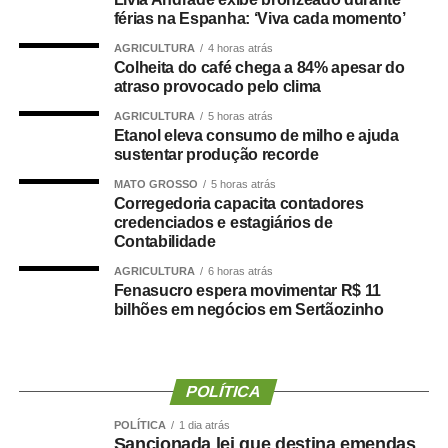
18/2021
, de autoria do deputado Guilherme Derrite (PP-
férias na Espanha: ‘Viva cada momento’
SP), a matéria foi
aprovada no Senado em julho
deste
AGRICULTURA
4 horas atrás
ano, com parecer favorável do senador Nelsinho Trad
Colheita do café chega a 84% apesar do
(PSD-MS).
atraso provocado pelo clima
AGRICULTURA
5 horas atrás
Agência Senado (Reprodução autorizada mediante
Etanol eleva consumo de milho e ajuda
citação da Agência Senado)
sustentar produção recorde
MATO GROSSO
5 horas atrás
Fonte:
Agência Senado
Corregedoria capacita contadores
credenciados e estagiários de
Contabilidade
AGRICULTURA
6 horas atrás
Fenasucro espera movimentar R$ 11
COMENTE ABAIXO:
bilhões em negócios em Sertãozinho
WhatsApp
Facebook
Twitter
Messenger
LinkedIn
Share
POLÍTICA
POLÍTICA
1 dia atrás
Sancionada lei que destina emendas