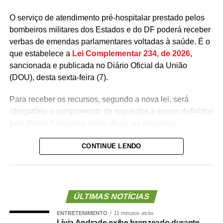
O serviço de atendimento pré-hospitalar prestado pelos
bombeiros militares dos Estados e do DF poderá receber
verbas de emendas parlamentares voltadas à saúde. É o
que estabelece a
Lei Complementar 234, de 2026
,
sancionada e publicada no Diário Oficial da União
(DOU), desta sexta-feira (7).
Para receber os recursos, segundo a nova lei, será
obrigatório o cumprimento de requisitos a serem definidos
pelo Poder Executivo. Além disso, as despesas
precisarão ser aprovadas pelo Ministério da Saúde.
CONTINUE LENDO
A lei proíbe o uso dessas emendas para pagamento de
salários ou de aposentadorias de bombeiros militares,
assim como para qualquer custeio ou investimento que
não seja relativo ao atendimento pré-hospitalar.
ÚLTIMAS NOTÍCIAS
ENTRETENIMENTO
11 minutos atrás
Com origem no
Projeto de Lei Complementar (PLP)
Lívia Andrade exibe bronzeado durante