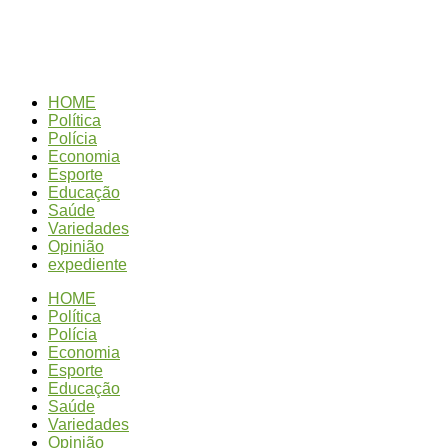
6 de Agosto de 2026
HOME
Política
Polícia
Economia
Esporte
Educação
Saúde
Variedades
Opinião
expediente
HOME
Política
Polícia
Economia
Esporte
Educação
Saúde
Variedades
Opinião