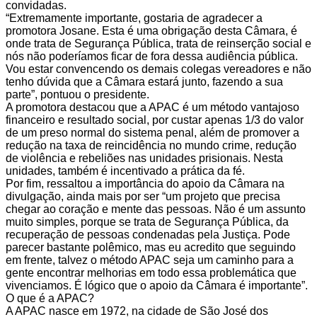
convidadas.
“Extremamente importante, gostaria de agradecer a
promotora Josane. Esta é uma obrigação desta Câmara, é
onde trata de Segurança Pública, trata de reinserção social e
nós não poderíamos ficar de fora dessa audiência pública.
Vou estar convencendo os demais colegas vereadores e não
tenho dúvida que a Câmara estará junto, fazendo a sua
parte”, pontuou o presidente.
A promotora destacou que a APAC é um método vantajoso
financeiro e resultado social, por custar apenas 1/3 do valor
de um preso normal do sistema penal, além de promover a
redução na taxa de reincidência no mundo crime, redução
de violência e rebeliões nas unidades prisionais. Nesta
unidades, também é incentivado a prática da fé.
Por fim, ressaltou a importância do apoio da Câmara na
divulgação, ainda mais por ser “um projeto que precisa
chegar ao coração e mente das pessoas. Não é um assunto
muito simples, porque se trata de Segurança Pública, da
recuperação de pessoas condenadas pela Justiça. Pode
parecer bastante polêmico, mas eu acredito que seguindo
em frente, talvez o método APAC seja um caminho para a
gente encontrar melhorias em todo essa problemática que
vivenciamos. É lógico que o apoio da Câmara é importante”.
O que é a APAC?
A APAC nasce em 1972, na cidade de São José dos