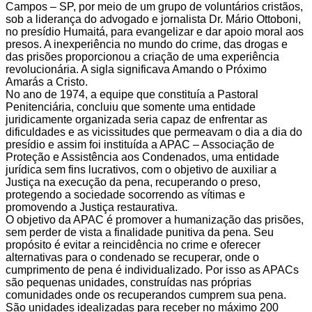
Campos – SP, por meio de um grupo de voluntários cristãos,
sob a liderança do advogado e jornalista Dr. Mário Ottoboni,
no presídio Humaitá, para evangelizar e dar apoio moral aos
presos. A inexperiência no mundo do crime, das drogas e
das prisões proporcionou a criação de uma experiência
revolucionária. A sigla significava Amando o Próximo
Amarás a Cristo.
No ano de 1974, a equipe que constituía a Pastoral
Penitenciária, concluiu que somente uma entidade
juridicamente organizada seria capaz de enfrentar as
dificuldades e as vicissitudes que permeavam o dia a dia do
presídio e assim foi instituída a APAC – Associação de
Proteção e Assistência aos Condenados, uma entidade
jurídica sem fins lucrativos, com o objetivo de auxiliar a
Justiça na execução da pena, recuperando o preso,
protegendo a sociedade socorrendo as vítimas e
promovendo a Justiça restaurativa.
O objetivo da APAC é promover a humanização das prisões,
sem perder de vista a finalidade punitiva da pena. Seu
propósito é evitar a reincidência no crime e oferecer
alternativas para o condenado se recuperar, onde o
cumprimento de pena é individualizado. Por isso as APACs
são pequenas unidades, construídas nas próprias
comunidades onde os recuperandos cumprem sua pena.
São unidades idealizadas para receber no máximo 200