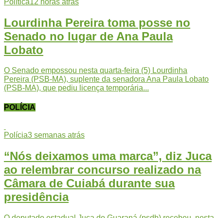
Política
12 horas atrás
Lourdinha Pereira toma posse no
Senado no lugar de Ana Paula
Lobato
O Senado empossou nesta quarta-feira (5) Lourdinha
Pereira (PSB-MA), suplente da senadora Ana Paula Lobato
(PSB-MA), que pediu licença temporária...
POLÍCIA
Polícia
3 semanas atrás
“Nós deixamos uma marca”, diz Juca
ao relembrar concurso realizado na
Câmara de Cuiabá durante sua
presidência
O deputado estadual Juca do Guaraná (psdb) recebeu, nesta