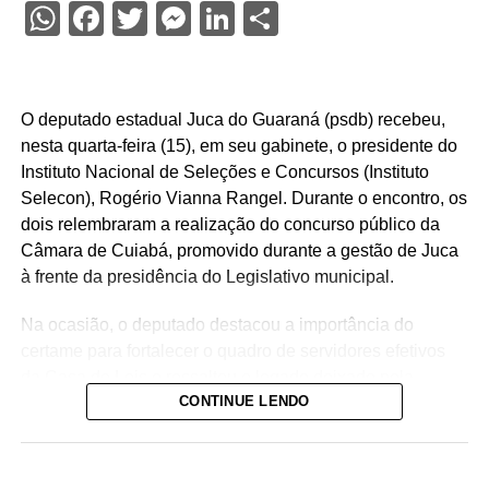
WhatsApp
Facebook
Twitter
Messenger
LinkedIn
Share
O deputado estadual Juca do Guaraná (psdb) recebeu,
nesta quarta-feira (15), em seu gabinete, o presidente do
Instituto Nacional de Seleções e Concursos (Instituto
Selecon), Rogério Vianna Rangel. Durante o encontro, os
dois relembraram a realização do concurso público da
Câmara de Cuiabá, promovido durante a gestão de Juca
à frente da presidência do Legislativo municipal.
Na ocasião, o deputado destacou a importância do
certame para fortalecer o quadro de servidores efetivos
da Casa de Leis e ressaltou o legado deixado pela
CONTINUE LENDO
iniciativa.
“Nós deixamos uma marca de ter feito esse concurso
para atender a população cuiabana e a Câmara de