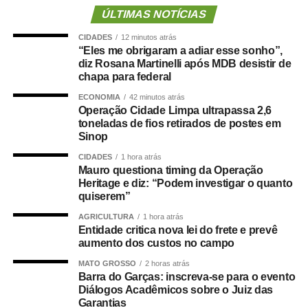
Cuiabá, que é de todos nós mato-grossenses, o
ÚLTIMAS NOTÍCIAS
parlamento mais antigo do Centro-Oeste brasileiro”,
CIDADES
12 minutos atrás
afirmou Juca.
“Eles me obrigaram a adiar esse sonho”,
diz Rosana Martinelli após MDB desistir de
O concurso público foi realizado para provimento de
chapa para federal
vagas e formação de cadastro de reserva para cargos de
ECONOMIA
42 minutos atrás
níveis médio e superior, contemplando funções como
Operação Cidade Limpa ultrapassa 2,6
técnico legislativo, analista legislativo, controlador interno
toneladas de fios retirados de postes em
Sinop
e contador.
CIDADES
1 hora atrás
Durante a visita, Rogério Vianna Rangel agradeceu a
Mauro questiona timing da Operação
Heritage e diz: “Podem investigar o quanto
confiança depositada no Instituto Selecon e destacou a
quiserem”
forma como o processo foi conduzido.
AGRICULTURA
1 hora atrás
Entidade critica nova lei do frete e prevê
“Eu, em nome do Selecon, também agradeço ao
aumento dos custos no campo
deputado porque, de fato, fizemos um concurso histórico,
graças à oportunidade que o Juca nos deu para
MATO GROSSO
2 horas atrás
Barra do Garças: inscreva-se para o evento
realizarmos esse concurso com qualidade e segurança,
Diálogos Acadêmicos sobre o Juiz das
mas, acima de tudo, com muita transparência”, declarou o
Garantias