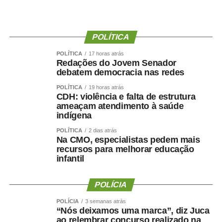
presidente da instituição.
Ao final do encontro, Juca reforçou a importância da
POLÍTICA
valorização do serviço público por meio de concursos
realizados com responsabilidade, transparência e
POLÍTICA
17 horas atrás
igualdade de oportunidades para todos os candidatos.
Redações do Jovem Senador
debatem democracia nas redes
POLÍTICA
19 horas atrás
CDH: violência e falta de estrutura
ameaçam atendimento à saúde
indígena
COMENTE ABAIXO:
POLÍTICA
2 dias atrás
Na CMO, especialistas pedem mais
WhatsApp
Facebook
Twitter
Messenger
LinkedIn
Share
recursos para melhorar educação
infantil
POLÍCIA
POLÍCIA
3 semanas atrás
“Nós deixamos uma marca”, diz Juca
ao relembrar concurso realizado na