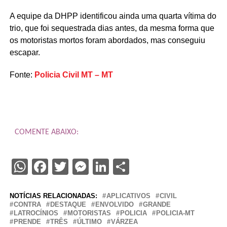
A equipe da DHPP identificou ainda uma quarta vítima do
trio, que foi sequestrada dias antes, da mesma forma que
os motoristas mortos foram abordados, mas conseguiu
escapar.
Fonte:
Policia Civil MT – MT
COMENTE ABAIXO:
WhatsApp
Facebook
Twitter
Messenger
LinkedIn
Share
NOTÍCIAS RELACIONADAS:
APLICATIVOS
CIVIL
CONTRA
DESTAQUE
ENVOLVIDO
GRANDE
LATROCÍNIOS
MOTORISTAS
POLICIA
POLICIA-MT
PRENDE
TRÊS
ÚLTIMO
VÁRZEA