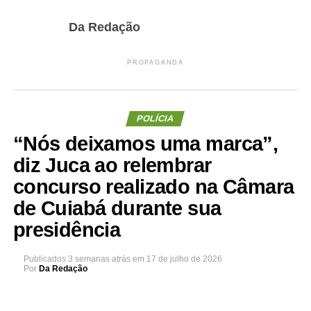
Da Redação
PROPAGANDA
POLÍCIA
“Nós deixamos uma marca”,
diz Juca ao relembrar
concurso realizado na Câmara
de Cuiabá durante sua
presidência
Publicados
3 semanas atrás
em
17 de julho de 2026
Por
Da Redação