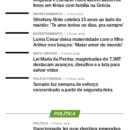
fotos em férias com família na Grécia
O concurso público foi realizado para provimento de
ENTRETENIMENTO
1 hora atrás
vagas e formação de cadastro de reserva para cargos de
Sthefany Brito celebra 15 anos ao lado do
níveis médio e superior, contemplando funções como
marido: ‘Te amo todos os dias, pra sempre’
técnico legislativo, analista legislativo, controlador interno
ENTRETENIMENTO
2 horas atrás
e contador.
Luma Cesar deixa maternidade com o filho
Arthur nos braços: ‘Maior amor do mundo’
Durante a visita, Rogério Vianna Rangel agradeceu a
MATO GROSSO
2 horas atrás
confiança depositada no Instituto Selecon e destacou a
Lei Maria da Penha: magistradas do TJMT
forma como o processo foi conduzido.
destacam avanços, desafios e a luta para
salvar vidas
“Eu, em nome do Selecon, também agradeço ao
POLÍCIA FEDERAL
3 horas atrás
deputado porque, de fato, fizemos um concurso histórico,
Senado faz semana de esforço
concentrado a partir de segunda-feira
graças à oportunidade que o Juca nos deu para
realizarmos esse concurso com qualidade e segurança,
mas, acima de tudo, com muita transparência”, declarou o
presidente da instituição.
POLÍTICA
Ao final do encontro, Juca reforçou a importância da
POLÍTICA
9 horas atrás
Sancionada lei que destina emendas