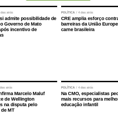
perior, contemplando funções como técnico
r interno e contador.
 dias atrás
POLÍTICA
4 dias atrás
i admite possibilidade de
CRE amplia esforço contr
gradeceu a confiança depositada no Instituto
 o Governo de Mato
barreiras da União Europe
sso foi conduzido.
pós incentivo de
carne brasileira
as
ço ao deputado porque, de fato, fizemos um
e que o Juca nos deu para realizarmos esse
, acima de tudo, com muita transparência”,
ortância da valorização do serviço público por meio
dade, transparência e igualdade de oportunidades
dias atrás
POLÍTICA
4 dias atrás
firma Marcelo Maluf
Na CMO, especialistas p
e de Wellington
mais recursos para melho
 na disputa pelo
educação infantil
 de MT