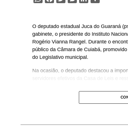
O deputado estadual Juca do Guaraná (psd
gabinete, o presidente do Instituto Nacio
Rogério Vianna Rangel. Durante o encont
público da Câmara de Cuiabá, promovido d
do Legislativo municipal.
Na ocasião, o deputado destacou a import
servidores efetivos da Casa de Leis e ress
“Nós deixamos uma marca de ter feito es
CON
a Câmara de Cuiabá, que é de todos nós 
Centro-Oeste brasileiro”, afirmou Juca.
O concurso público foi realizado para pr