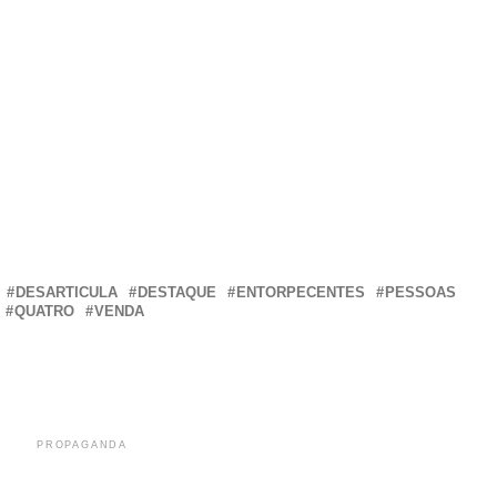
r
In
re
DESARTICULA
DESTAQUE
ENTORPECENTES
PESSOAS
QUATRO
VENDA
PROPAGANDA