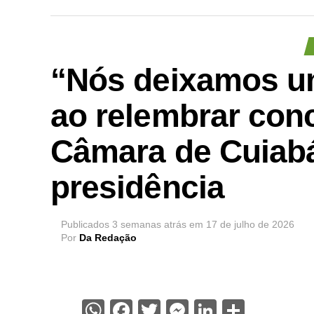
“Nós deixamos um
ao relembrar conc
Câmara de Cuiabá
presidência
Publicados
3 semanas atrás
em
17 de julho de 2026
Por
Da Redação
WhatsApp
Facebook
Twitter
Messenger
LinkedIn
Share