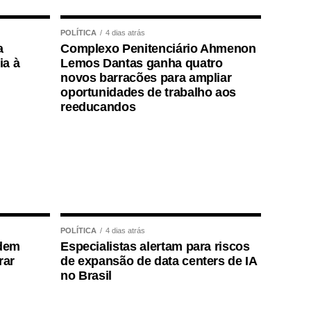
POLÍTICA
4 dias atrás
a
Complexo Penitenciário Ahmenon
ia à
Lemos Dantas ganha quatro
novos barracões para ampliar
oportunidades de trabalho aos
reeducandos
POLÍTICA
4 dias atrás
edem
Especialistas alertam para riscos
rar
de expansão de data centers de IA
no Brasil