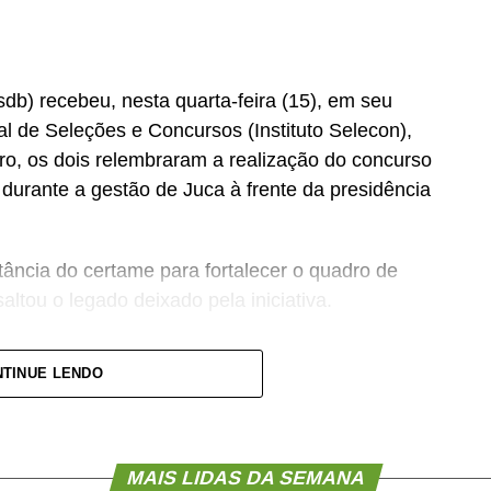
b) recebeu, nesta quarta-feira (15), em seu
nal de Seleções e Concursos (Instituto Selecon),
ro, os dois relembraram a realização do concurso
urante a gestão de Juca à frente da presidência
ância do certame para fortalecer o quadro de
altou o legado deixado pela iniciativa.
se concurso para atender a população cuiabana e
TINUE LENDO
mato-grossenses, o parlamento mais antigo do
ovimento de vagas e formação de cadastro de
MAIS LIDAS DA SEMANA