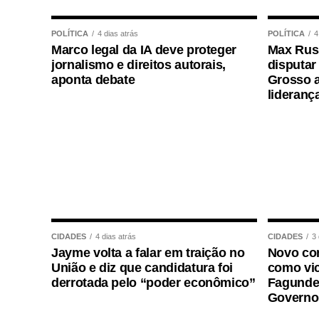
reserva para cargos de níveis médio e su
legislativo, analista legislativo, controlado
POLÍTICA
4 dias atrás
POLÍTICA
4
Marco legal da IA deve proteger
Max Russ
Durante a visita, Rogério Vianna Rangel a
jornalismo e direitos autorais,
disputar
Selecon e destacou a forma como o proce
aponta debate
Grosso a
lideranç
“Eu, em nome do Selecon, também agrade
concurso histórico, graças à oportunidad
concurso com qualidade e segurança, mas
declarou o presidente da instituição.
Ao final do encontro, Juca reforçou a imp
de concursos realizados com responsabili
para todos os candidatos.
CIDADES
4 dias atrás
CIDADES
3 
Jayme volta a falar em traição no
Novo con
União e diz que candidatura foi
como vic
derrotada pelo “poder econômico”
Fagundes
Governo