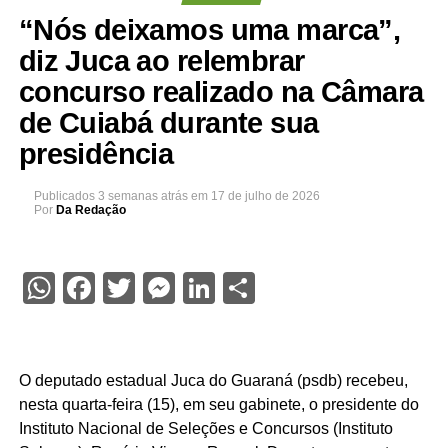
“Nós deixamos uma marca”,
diz Juca ao relembrar
concurso realizado na Câmara
de Cuiabá durante sua
presidência
Publicados
3 semanas atrás
em
17 de julho de 2026
Por
Da Redação
WhatsApp
Facebook
Twitter
Messenger
LinkedIn
Share
O deputado estadual Juca do Guaraná (psdb) recebeu,
nesta quarta-feira (15), em seu gabinete, o presidente do
Instituto Nacional de Seleções e Concursos (Instituto