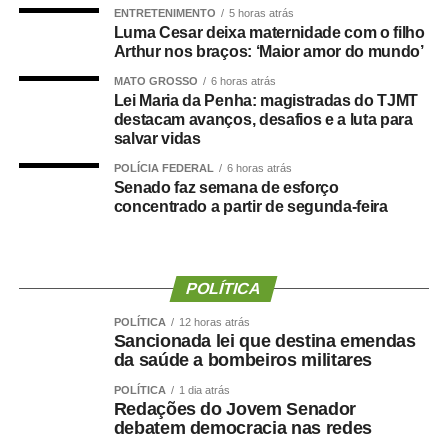
técnico legislativo, analista legislativo, controlador interno
ENTRETENIMENTO
5 horas atrás
e contador.
Luma Cesar deixa maternidade com o filho
Arthur nos braços: ‘Maior amor do mundo’
Durante a visita, Rogério Vianna Rangel agradeceu a
MATO GROSSO
6 horas atrás
confiança depositada no Instituto Selecon e destacou a
Lei Maria da Penha: magistradas do TJMT
forma como o processo foi conduzido.
destacam avanços, desafios e a luta para
salvar vidas
“Eu, em nome do Selecon, também agradeço ao
POLÍCIA FEDERAL
6 horas atrás
deputado porque, de fato, fizemos um concurso histórico,
Senado faz semana de esforço
concentrado a partir de segunda-feira
graças à oportunidade que o Juca nos deu para
realizarmos esse concurso com qualidade e segurança,
mas, acima de tudo, com muita transparência”, declarou o
presidente da instituição.
POLÍTICA
Ao final do encontro, Juca reforçou a importância da
POLÍTICA
12 horas atrás
Sancionada lei que destina emendas
valorização do serviço público por meio de concursos
da saúde a bombeiros militares
realizados com responsabilidade, transparência e
POLÍTICA
1 dia atrás
igualdade de oportunidades para todos os candidatos.
Redações do Jovem Senador
debatem democracia nas redes