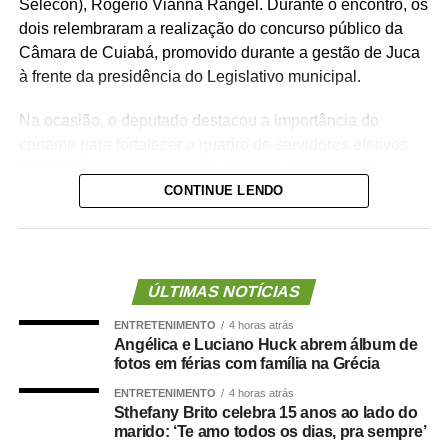
Selecon), Rogério Vianna Rangel. Durante o encontro, os
dois relembraram a realização do concurso público da
Câmara de Cuiabá, promovido durante a gestão de Juca
à frente da presidência do Legislativo municipal.
Na ocasião, o deputado destacou a importância do
certame para fortalecer o quadro de servidores efetivos
da Casa de Leis e ressaltou o legado deixado pela
CONTINUE LENDO
iniciativa.
“Nós deixamos uma marca de ter feito esse concurso
para atender a população cuiabana e a Câmara de
Cuiabá, que é de todos nós mato-grossenses, o
ÚLTIMAS NOTÍCIAS
parlamento mais antigo do Centro-Oeste brasileiro”,
ENTRETENIMENTO
4 horas atrás
afirmou Juca.
Angélica e Luciano Huck abrem álbum de
fotos em férias com família na Grécia
O concurso público foi realizado para provimento de
ENTRETENIMENTO
4 horas atrás
vagas e formação de cadastro de reserva para cargos de
Sthefany Brito celebra 15 anos ao lado do
níveis médio e superior, contemplando funções como
marido: ‘Te amo todos os dias, pra sempre’