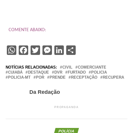
COMENTE ABAIXO:
WhatsApp
Facebook
Twitter
Messenger
LinkedIn
Share
NOTÍCIAS RELACIONADAS:
CIVIL
COMERCIANTE
CUIABÁ
DESTAQUE
DVR
FURTADO
POLICIA
POLICIA-MT
POR
PRENDE
RECEPTAÇÃO
RECUPERA
Da Redação
PROPAGANDA
POLÍCIA