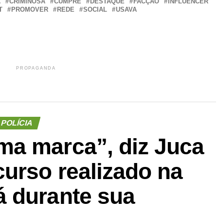
A
CRIMINOSA
CUMPRE
DESTAQUE
FACÇÃO
INFLUENCER
T
PROMOVER
REDE
SOCIAL
USAVA
PROPAGANDA
POLÍCIA
a marca”, diz Juca
urso realizado na
 durante sua