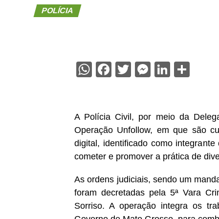
POLÍCIA
WhatsApp
Facebook
Twitter
Messenge
Linked
Sha
A Polícia Civil, por meio da Delega
Operação Unfollow, em que são cump
digital, identificado como integrant
cometer e promover a prática de div
As ordens judiciais, sendo um manda
foram decretadas pela 5ª Vara Cr
Sorriso. A operação integra os tra