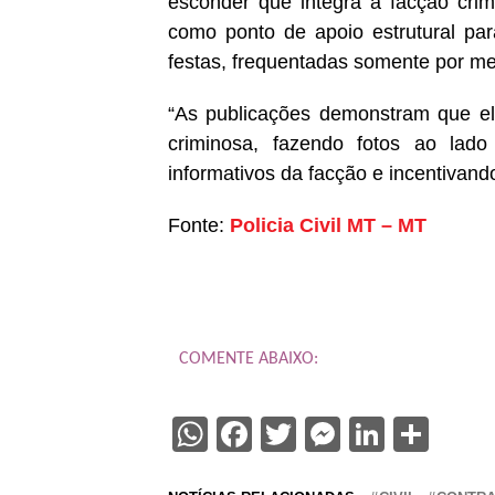
esconder que integra a facção crim
como ponto de apoio estrutural par
festas, frequentadas somente por me
“As publicações demonstram que el
criminosa, fazendo fotos ao lad
informativos da facção e incentivando
Fonte:
Policia Civil MT – MT
COMENTE ABAIXO:
WhatsApp
Facebook
Twitter
Messenge
Linked
Sha