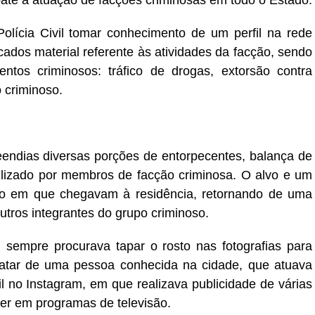
te à atuação de facções criminosas em todo o Estado.
Polícia Civil tomar conhecimento de um perfil na rede
ados material referente às atividades da facção, sendo
ntos criminosos: tráfico de drogas, extorsão contra
 criminoso.
eendias diversas porções de entorpecentes, balança de
ilizado por membros de facção criminosa. O alvo e um
 em que chegavam à residência, retornando de uma
utros integrantes do grupo criminoso.
l sempre procurava tapar o rosto nas fotografias para
e tratar de uma pessoa conhecida na cidade, que atuava
fil no Instagram, em que realizava publicidade de várias
er em programas de televisão.