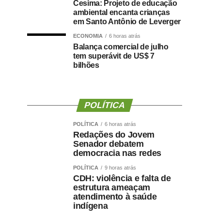
Cesima: Projeto de educação
ambiental encanta crianças
em Santo Antônio de Leverger
ECONOMIA
6 horas atrás
Balança comercial de julho
tem superávit de US$ 7
bilhões
POLÍTICA
POLÍTICA
6 horas atrás
Redações do Jovem
Senador debatem
democracia nas redes
POLÍTICA
9 horas atrás
CDH: violência e falta de
estrutura ameaçam
atendimento à saúde
indígena