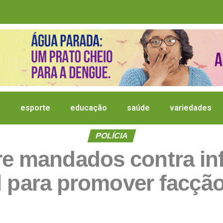
a
esporte
educação
saúde
variedades
POLÍCIA
pre mandados contra in
l para promover facçã