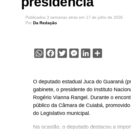
presidência
Publicados
3 semanas atrás
em
17 de julho de 2026
Por
Da Redação
WhatsApp
Facebook
Twitter
Messenger
LinkedIn
Share
O deputado estadual Juca do Guaraná (psd
gabinete, o presidente do Instituto Nacio
Rogério Vianna Rangel. Durante o encont
público da Câmara de Cuiabá, promovido d
do Legislativo municipal.
Na ocasião, o deputado destacou a import