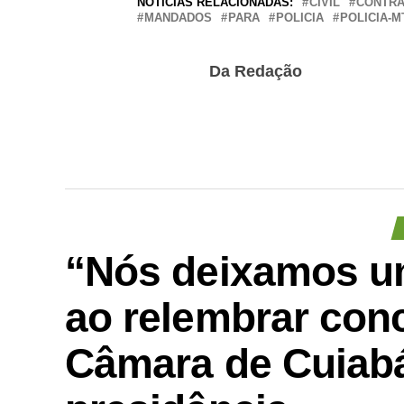
NOTÍCIAS RELACIONADAS:
CIVIL
CONTR
MANDADOS
PARA
POLICIA
POLICIA-M
Da Redação
“Nós deixamos um
ao relembrar conc
Câmara de Cuiabá