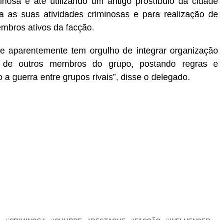
inosa e até utilizando um antigo prostíbulo da cidade
a as suas atividades criminosas e para realização de
mbros ativos da facção.
e aparentemente tem orgulho de integrar organização
o de outros membros do grupo, postando regras e
 a guerra entre grupos rivais”, disse o delegado.
r
In
re