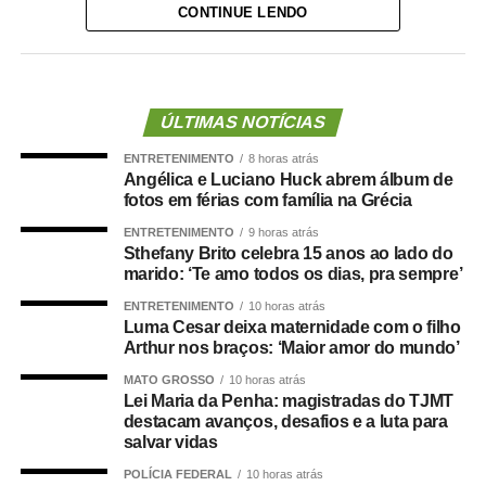
CONTINUE LENDO
iniciativa.
“Nós deixamos uma marca de ter feito esse concurso
para atender a população cuiabana e a Câmara de
Cuiabá, que é de todos nós mato-grossenses, o
ÚLTIMAS NOTÍCIAS
parlamento mais antigo do Centro-Oeste brasileiro”,
ENTRETENIMENTO
8 horas atrás
afirmou Juca.
Angélica e Luciano Huck abrem álbum de
fotos em férias com família na Grécia
O concurso público foi realizado para provimento de
ENTRETENIMENTO
9 horas atrás
vagas e formação de cadastro de reserva para cargos de
Sthefany Brito celebra 15 anos ao lado do
níveis médio e superior, contemplando funções como
marido: ‘Te amo todos os dias, pra sempre’
técnico legislativo, analista legislativo, controlador interno
ENTRETENIMENTO
10 horas atrás
e contador.
Luma Cesar deixa maternidade com o filho
Arthur nos braços: ‘Maior amor do mundo’
Durante a visita, Rogério Vianna Rangel agradeceu a
MATO GROSSO
10 horas atrás
confiança depositada no Instituto Selecon e destacou a
Lei Maria da Penha: magistradas do TJMT
forma como o processo foi conduzido.
destacam avanços, desafios e a luta para
salvar vidas
“Eu, em nome do Selecon, também agradeço ao
POLÍCIA FEDERAL
10 horas atrás