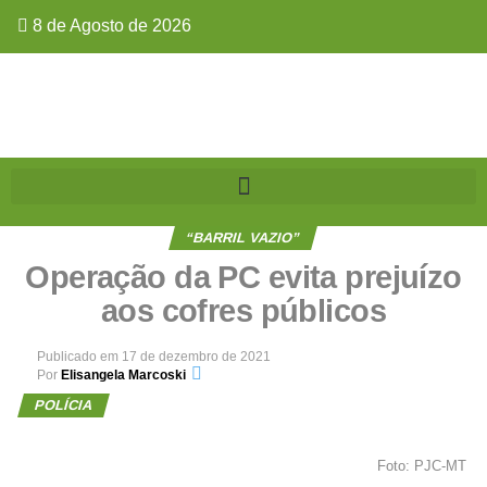
8 de Agosto de 2026
“BARRIL VAZIO”
Operação da PC evita prejuízo
aos cofres públicos
Publicado em
17 de dezembro de 2021
Por
Elisangela Marcoski
POLÍCIA
Foto: PJC-MT