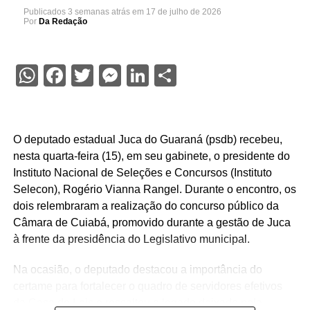
Publicados
3 semanas atrás
em
17 de julho de 2026
Por
Da Redação
WhatsApp
Facebook
Twitter
Messenger
LinkedIn
Share
O deputado estadual Juca do Guaraná (psdb) recebeu,
nesta quarta-feira (15), em seu gabinete, o presidente do
Instituto Nacional de Seleções e Concursos (Instituto
Selecon), Rogério Vianna Rangel. Durante o encontro, os
dois relembraram a realização do concurso público da
Câmara de Cuiabá, promovido durante a gestão de Juca
à frente da presidência do Legislativo municipal.
Na ocasião, o deputado destacou a importância do
certame para fortalecer o quadro de servidores efetivos
da Casa de Leis e ressaltou o legado deixado pela