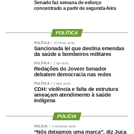
deputado porque, de fato, fizemos um concurso histórico,
Senado faz semana de esforço
concentrado a partir de segunda-feira
graças à oportunidade que o Juca nos deu para
realizarmos esse concurso com qualidade e segurança,
mas, acima de tudo, com muita transparência”, declarou o
presidente da instituição.
POLÍTICA
Ao final do encontro, Juca reforçou a importância da
POLÍTICA
16 horas atrás
Sancionada lei que destina emendas
valorização do serviço público por meio de concursos
da saúde a bombeiros militares
realizados com responsabilidade, transparência e
POLÍTICA
1 dia atrás
igualdade de oportunidades para todos os candidatos.
Redações do Jovem Senador
debatem democracia nas redes
POLÍTICA
2 dias atrás
CDH: violência e falta de estrutura
ameaçam atendimento à saúde
COMENTE ABAIXO:
indígena
WhatsApp
Facebook
Twitter
Messenger
POLÍCIA
LinkedIn
Share
POLÍCIA
3 semanas atrás
“Nós deixamos uma marca”, diz Juca