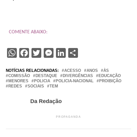
COMENTE ABAIXO:
WhatsApp
Facebook
Twitter
Messenger
LinkedIn
Share
NOTÍCIAS RELACIONADAS:
ACESSO
ANOS
ÀS
COMISSÃO
DESTAQUE
DIVERGÊNCIAS
EDUCAÇÃO
MENORES
POLICIA
POLICIA-NACIONAL
PROIBIÇÃO
REDES
SOCIAIS
TEM
Da Redação
PROPAGANDA