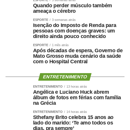
Na quarta-feira (12), a partir das 10h, a Comissão de
Quando perder músculo também
Esporte (CEsp) se reúne para votar dois projetos. Um
ameaça o cérebro
deles é o
PL 3.905/2025
, que institui Política Nacional de
ESPORTE
3 semanas atrás
Acesso à Atividade Física pelo SUS para prevenir e
Isenção do Imposto de Renda para
controlar o câncer.
pessoas com doenças graves: um
direito ainda pouco conhecido
Ainda na quarta, às 10h, a Comissão de Ciência e
ESPORTE
1 mês atrás
Tecnologia (CCT) analisa pauta com 56 itens. Entre eles,
Após décadas de espera, Governo de
estão projetos de decreto legislativo que tratam de
Mato Grosso muda cenário da saúde
com o Hospital Central
concessão e renovação de outorga para emissoras de
rádio. Também pode ser votado o
PL 3.844/2025
, que
inclui a cidadania digital entre os eixos da Política
ENTRETENIMENTO
Nacional de Educação Digital (Pned). O texto traz, entre
ENTRETENIMENTO
13 horas atrás
as ações previstas, o estímulo à educação midiática no
Angélica e Luciano Huck abrem
ambiente de ensino, a orientação das famílias sobre
álbum de fotos em férias com família
na Grécia
consumo tecnológico e a ampliação de parcerias entre o
governo e empresas privadas na área digital.
ENTRETENIMENTO
14 horas atrás
Sthefany Brito celebra 15 anos ao
lado do marido: ‘Te amo todos os
Audiências públicas
dias, pra sempre’