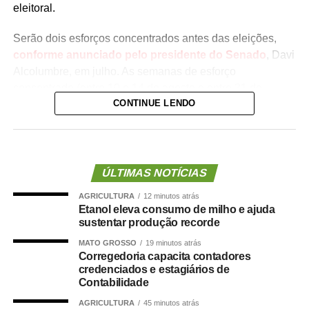
eleitoral.
Serão dois esforços concentrados antes das eleições,
conforme anunciado pelo presidente do Senado
, Davi
Alcolumbre, em julho. As semanas de esforço
concentrado (entre 10 e 14 de agosto e entre 31 de
CONTINUE LENDO
agosto e 3 de setembro) devem coincidir com os esforços
concentrados na Câmara
.
A pauta do Plenário ainda não foi divulgada pela
Presidência do Senado, mas quatro medidas provisórias
ÚLTIMAS NOTÍCIAS
(MPs) aguardam votação dos senadores e podem entrar
AGRICULTURA
12 minutos atrás
na ordem do dia. Todas as medidas tratam de crédito
Etanol eleva consumo de milho e ajuda
extraordinário. Uma delas vence antes do segundo
sustentar produção recorde
esforço concentrado, marcado para 31 de agosto; por
MATO GROSSO
19 minutos atrás
isso, precisa ser votada em breve para não perder a
Corregedoria capacita contadores
validade.
credenciados e estagiários de
Contabilidade
A medida com vencimento próximo é a
MP 1.351/2026
,
AGRICULTURA
45 minutos atrás