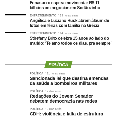
que prevê subvenção econômica de R$ 330 milhões para
Fenasucro espera movimentar R$ 11
bilhões em negócios em Sertãozinho
empresas importadoras de gás liquefeito de petróleo, o
gás de cozinha. A medida integra o pacote do governo
ENTRETENIMENTO
13 horas atrás
Angélica e Luciano Huck abrem álbum de
para a contenção dos impactos nos preços do petróleo e
fotos em férias com família na Grécia
de seus derivados causados pela guerra dos Estados
Unidos e Israel contra o Irã. O prazo para votação termina
ENTRETENIMENTO
14 horas atrás
Sthefany Brito celebra 15 anos ao lado do
no dia 25 de agosto.
marido: ‘Te amo todos os dias, pra sempre’
A outras medidas que ainda estão pendentes de análise
no Senado vencem em setembro e outubro e destinam
créditos extraordinários para apoiar famílias atingidas por
POLÍTICA
eventos climáticos extremos em Minas Gerais (
MP
POLÍTICA
21 horas atrás
1.361/2026
) e em Pernambuco e na Paraíba (
MP
Sancionada lei que destina emendas
1.364/2026
), além de ações de combate a incêndios
da saúde a bombeiros militares
florestais (
MP 1.367/2026
).
POLÍTICA
2 dias atrás
Redações do Jovem Senador
As MPs que liberam créditos extraordinários em
debatem democracia nas redes
situações de urgência permitem o uso dos recursos de
POLÍTICA
2 dias atrás
imediato. Ainda assim, o Congresso Nacional deve
CDH: violência e falta de estrutura