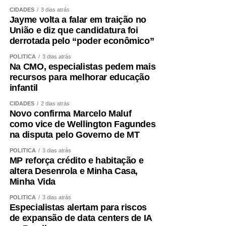
Terça-feira (11), às 14h: a Comissão de Direitos
CIDADES
3 dias atrás
Humanos (CDH) faz audiência pública para instruir
Jayme volta a falar em traição no
o instruir o Projeto de Lei (PL)
5.115/2025
, que
União e diz que candidatura foi
trata da instalação de centros-dia para pessoas
derrotada pelo “poder econômico”
idosas atendidas pelo Sistema Único de
POLÍTICA
3 dias atrás
Assistência Social (Suas).
Na CMO, especialistas pedem mais
recursos para melhorar educação
Quarta-feira (12), às 14h30: a Comissão de
infantil
Assuntos Sociais (CAS) faz audiência pública para
lançar pesquisa sobre a relevância e as
CIDADES
2 dias atrás
Novo confirma Marcelo Maluf
contrapartidas do setor filantrópico brasileiro, feita
como vice de Wellington Fagundes
pela Fundação Instituto de Pesquisas Econômicas
na disputa pelo Governo de MT
(Fipe), encomendada pelo Fórum Nacional das
Instituições Filantrópicas (Fonif).
POLÍTICA
3 dias atrás
MP reforça crédito e habitação e
Quinta-feira (13), às 10h: a CAS e a CDH fazem
altera Desenrola e Minha Casa,
duas audiências conjuntas seguidas para debater o
Minha Vida
atendimento a pacientes com hemoglobinúria
POLÍTICA
3 dias atrás
paroxística noturna no SUS e os desafios
Especialistas alertam para riscos
relacionados ao diagnóstico, tratamento e políticas
de expansão de data centers de IA