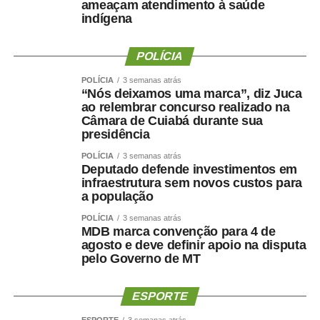
ameaçam atendimento à saúde
analisar cada medida provisória no máximo em 120 dias.
indígena
Se aprovada, ela se converte em lei, o que mantém o
valor disponível ao Poder Executivo durante o ano. Caso
POLÍCIA
contrário, o governo federal dispõe dos valores apenas
durante o tempo de vigência da medida provisória.
POLÍCIA
3 semanas atrás
“Nós deixamos uma marca”, diz Juca
Comissões
ao relembrar concurso realizado na
Câmara de Cuiabá durante sua
presidência
Três comissões já divulgaram as pautas das reuniões
deliberativas.
POLÍCIA
3 semanas atrás
Deputado defende investimentos em
infraestrutura sem novos custos para
A Comissão de Relações Exteriores (CRE) tem reunião
a população
marcada para terça-feira (11), às 10h. Na pauta de dez
POLÍCIA
3 semanas atrás
itens, estão acordos, convenções e protocolos firmados
MDB marca convenção para 4 de
pelo Brasil com outros países, entre eles o
PDL
agosto e deve definir apoio na disputa
618/2026
, que ratifica o Protocolo de Montevidéu sobre
pelo Governo de MT
Compromisso com a Democracia no Mercosul (Ushuaia
II), assinado em 2011.
ESPORTE
ESPORTE
3 semanas atrás