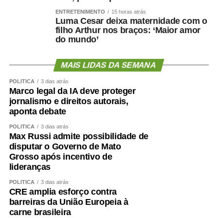
Nas comissões, além das reuniões deliberativas, estão
ENTRETENIMENTO
15 horas atrás
Luma Cesar deixa maternidade com o
marcadas as seguintes audiências públicas para a
filho Arthur nos braços: ‘Maior amor
semana se esforço concentrado:
do mundo’
Segunda-feira (10), às 10h: a Subcomissão
MAIS LIDAS DA SEMANA
Permanente dos Povos Indígenas Yanomami
debaterá a prestação de contas dos recursos
POLÍTICA
3 dias atrás
Marco legal da IA deve proteger
orçamentários discricionários e dos créditos
jornalismo e direitos autorais,
extraordinários destinados a ações no território
aponta debate
Ianomâmi e dos recursos do Fundo Amazônia para
projetos de proteção de comunidades indígenas.
POLÍTICA
3 dias atrás
Max Russi admite possibilidade de
Terça-feira (11), às 14h: a Comissão de Segurança
disputar o Governo de Mato
Pública (CSP) avalia a implementação do Programa
Grosso após incentivo de
lideranças
de Proteção a Vítimas e Testemunhas Ameaçadas
(Provita), examinando os protocolos de inclusão,
POLÍTICA
3 dias atrás
acompanhamento, desligamento e reinserção
CRE amplia esforço contra
barreiras da União Europeia à
social das pessoas protegidas.
carne brasileira