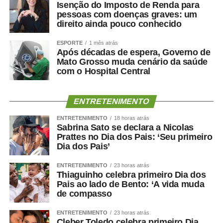
Isenção do Imposto de Renda para
as ações previstas, o estímulo à educação midiática no
pessoas com doenças graves: um
ambiente de ensino, a orientação das famílias sobre
direito ainda pouco conhecido
consumo tecnológico e a ampliação de parcerias entre o
governo e empresas privadas na área digital.
ESPORTE
1 mês atrás
Após décadas de espera, Governo de
Mato Grosso muda cenário da saúde
Audiências públicas
com o Hospital Central
Nas comissões, além das reuniões deliberativas, estão
marcadas as seguintes audiências públicas para a
ENTRETENIMENTO
semana se esforço concentrado:
ENTRETENIMENTO
18 horas atrás
Sabrina Sato se declara a Nicolas
Segunda-feira (10), às 10h: a Subcomissão
Prattes no Dia dos Pais: ‘Seu primeiro
Permanente dos Povos Indígenas Yanomami
Dia dos Pais’
debaterá a prestação de contas dos recursos
ENTRETENIMENTO
23 horas atrás
orçamentários discricionários e dos créditos
Thiaguinho celebra primeiro Dia dos
extraordinários destinados a ações no território
Pais ao lado de Bento: ‘A vida muda
Ianomâmi e dos recursos do Fundo Amazônia para
de compasso
projetos de proteção de comunidades indígenas.
ENTRETENIMENTO
23 horas atrás
Cleber Toledo celebra primeiro Dia
Terça-feira (11), às 14h: a Comissão de Segurança