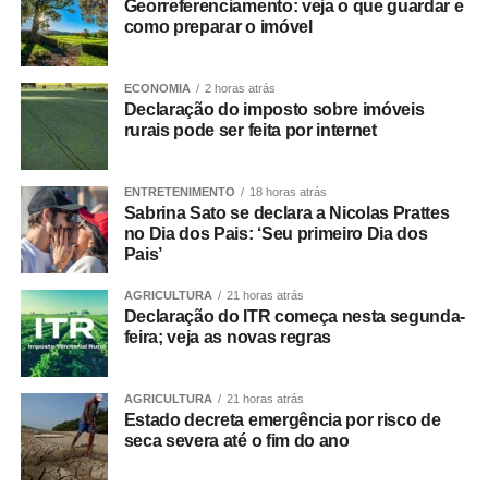
Georreferenciamento: veja o que guardar e
extraordinário. Uma delas vence antes do segundo
como preparar o imóvel
esforço concentrado, marcado para 31 de agosto; por
isso, precisa ser votada em breve para não perder a
ECONOMIA
2 horas atrás
validade.
Declaração do imposto sobre imóveis
rurais pode ser feita por internet
A medida com vencimento próximo é a
MP 1.351/2026
,
que prevê subvenção econômica de R$ 330 milhões para
ENTRETENIMENTO
18 horas atrás
empresas importadoras de gás liquefeito de petróleo, o
Sabrina Sato se declara a Nicolas Prattes
gás de cozinha. A medida integra o pacote do governo
no Dia dos Pais: ‘Seu primeiro Dia dos
para a contenção dos impactos nos preços do petróleo e
Pais’
de seus derivados causados pela guerra dos Estados
AGRICULTURA
21 horas atrás
Unidos e Israel contra o Irã. O prazo para votação termina
Declaração do ITR começa nesta segunda-
no dia 25 de agosto.
feira; veja as novas regras
A outras medidas que ainda estão pendentes de análise
AGRICULTURA
21 horas atrás
no Senado vencem em setembro e outubro e destinam
Estado decreta emergência por risco de
créditos extraordinários para apoiar famílias atingidas por
seca severa até o fim do ano
eventos climáticos extremos em Minas Gerais (
MP
1.361/2026
) e em Pernambuco e na Paraíba (
MP