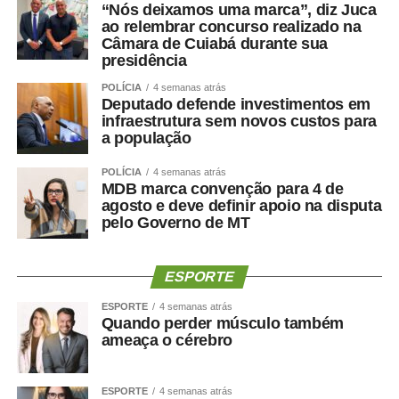
“Nós deixamos uma marca”, diz Juca
itens, estão acordos, convenções e protocolos firmados
ao relembrar concurso realizado na
pelo Brasil com outros países, entre eles o
PDL
Câmara de Cuiabá durante sua
618/2026
, que ratifica o Protocolo de Montevidéu sobre
presidência
Compromisso com a Democracia no Mercosul (Ushuaia
POLÍCIA
4 semanas atrás
II), assinado em 2011.
Deputado defende investimentos em
infraestrutura sem novos custos para
Na quarta-feira (12), a partir das 10h, a Comissão de
a população
Esporte (CEsp) se reúne para votar dois projetos. Um
POLÍCIA
4 semanas atrás
deles é o
PL 3.905/2025
, que institui Política Nacional de
MDB marca convenção para 4 de
Acesso à Atividade Física pelo SUS para prevenir e
agosto e deve definir apoio na disputa
controlar o câncer.
pelo Governo de MT
Ainda na quarta, às 10h, a Comissão de Ciência e
ESPORTE
Tecnologia (CCT) analisa pauta com 56 itens. Entre eles,
estão projetos de decreto legislativo que tratam de
ESPORTE
4 semanas atrás
Quando perder músculo também
concessão e renovação de outorga para emissoras de
ameaça o cérebro
rádio. Também pode ser votado o
PL 3.844/2025
, que
inclui a cidadania digital entre os eixos da Política
Nacional de Educação Digital (Pned). O texto traz, entre
ESPORTE
4 semanas atrás