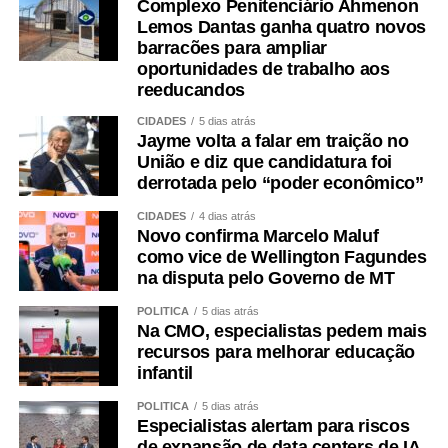
Instituições Filantrópicas (Fonif).
Complexo Penitenciário Ahmenon
Lemos Dantas ganha quatro novos
Quinta-feira (13), às 10h: a CAS e a CDH fazem
barracões para ampliar
duas audiências conjuntas seguidas para debater o
oportunidades de trabalho aos
atendimento a pacientes com hemoglobinúria
reeducandos
paroxística noturna no SUS e os desafios
CIDADES
5 dias atrás
relacionados ao diagnóstico, tratamento e políticas
Jayme volta a falar em traição no
públicas para a insuficiência adrenal no Brasil.
União e diz que candidatura foi
derrotada pelo “poder econômico”
Sessões especiais
CIDADES
4 dias atrás
Novo confirma Marcelo Maluf
Também estão marcadas sessões especiais e de debates
como vice de Wellington Fagundes
temáticos do Senado e uma sessão solene do Congresso
na disputa pelo Governo de MT
para a próxima semana.
POLÍTICA
5 dias atrás
Na CMO, especialistas pedem mais
Segunda-feira (10), às 10h: sessão especial do
recursos para melhorar educação
Senado para celebrar o Dia Nacional da Proteção
infantil
de Dados.
POLÍTICA
5 dias atrás
Terça-feira (11), às 10h: sessão de debates
Especialistas alertam para riscos
temáticos no Plenário para discutir as políticas
de expansão de data centers de IA