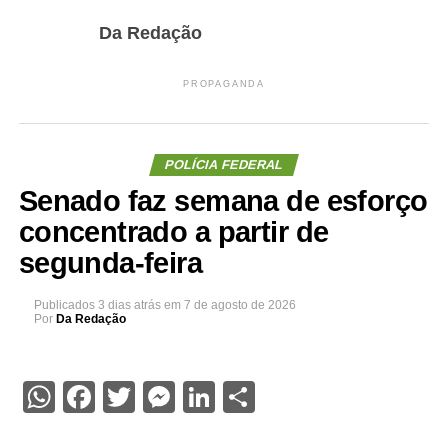
Da Redação
PROPAGANDA
POLÍCIA FEDERAL
Senado faz semana de esforço
concentrado a partir de
segunda-feira
Publicados
3 dias atrás
em
7 de agosto de 2026
Por
Da Redação
WhatsApp
Facebook
Twitter
Messenger
LinkedIn
Share