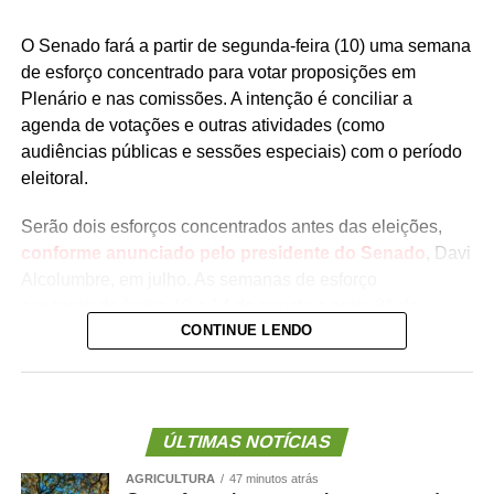
O Senado fará a partir de segunda-feira (10) uma semana
de esforço concentrado para votar proposições em
Plenário e nas comissões. A intenção é conciliar a
agenda de votações e outras atividades (como
audiências públicas e sessões especiais) com o período
eleitoral.
Serão dois esforços concentrados antes das eleições,
conforme anunciado pelo presidente do Senado
, Davi
Alcolumbre, em julho. As semanas de esforço
concentrado (entre 10 e 14 de agosto e entre 31 de
CONTINUE LENDO
agosto e 3 de setembro) devem coincidir com os esforços
concentrados na Câmara
.
A pauta do Plenário ainda não foi divulgada pela
Presidência do Senado, mas quatro medidas provisórias
ÚLTIMAS NOTÍCIAS
(MPs) aguardam votação dos senadores e podem entrar
AGRICULTURA
47 minutos atrás
na ordem do dia. Todas as medidas tratam de crédito