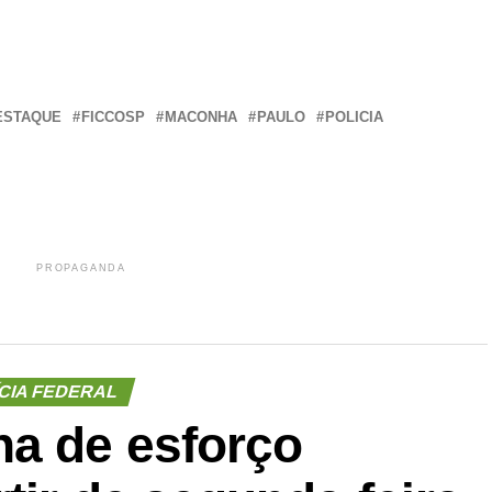
r
In
re
ESTAQUE
FICCOSP
MACONHA
PAULO
POLICIA
PROPAGANDA
CIA FEDERAL
a de esforço