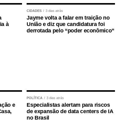
CIDADES
3 dias atrás
a
Jayme volta a falar em traição no
ia à
União e diz que candidatura foi
derrotada pelo “poder econômico”
POLÍTICA
3 dias atrás
ação e
Especialistas alertam para riscos
Casa,
de expansão de data centers de IA
no Brasil