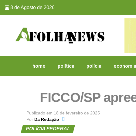
8 de Agosto de 2026
home
política
polícia
economi
FICCO/SP apree
Publicado em
18 de fevereiro de 2025
Por
Da Redação
POLÍCIA FEDERAL