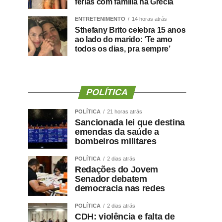
férias com família na Grécia
ENTRETENIMENTO
14 horas atrás
Sthefany Brito celebra 15 anos
ao lado do marido: ‘Te amo
todos os dias, pra sempre’
POLÍTICA
POLÍTICA
21 horas atrás
Sancionada lei que destina
emendas da saúde a
bombeiros militares
POLÍTICA
2 dias atrás
Redações do Jovem
Senador debatem
democracia nas redes
POLÍTICA
2 dias atrás
CDH: violência e falta de