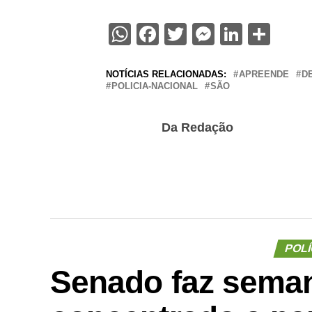
WhatsApp
Facebook
Twitter
Messenge
Linked
Sha
NOTÍCIAS RELACIONADAS:
APREENDE
D
POLICIA-NACIONAL
SÃO
Da Redação
POLÍ
Senado faz seman