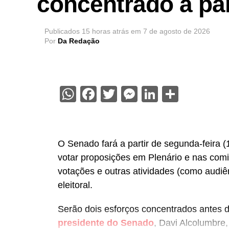
concentrado a par
Publicados
15 horas atrás
em
7 de agosto de 2026
Por
Da Redação
WhatsApp
Facebook
Twitter
Messenger
LinkedIn
Share
O Senado fará a partir de segunda-feira
votar proposições em Plenário e nas comi
votações e outras atividades (como audiê
eleitoral.
Serão dois esforços concentrados antes 
presidente do Senado
, Davi Alcolumbre