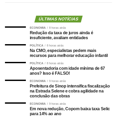
que fica no canto superior à direita, na opção “Local de
votação”. É possível pesquisar o local de votação
informando CPF, nome da mãe e data de nascimento ou
ÚLTIMAS NOTÍCIAS
acessando o sistema com o e-Título. Nesse caso, basta
ECONOMIA
8 horas atrás
informar o CPF e o código gerado pelo aplicativo.
Redução da taxa de juros ainda é
insuficiente, avaliam entidades
Além do local de votação, o portal permite consultar o
POLÍTICA
8 horas atrás
número do título, verificar a situação eleitoral e confirmar
Na CMO, especialistas pedem mais
a autenticidade de documentos emitidos pela Justiça
recursos para melhorar educação infantil
Eleitoral.
POLÍTICA
8 horas atrás
Aposentadoria com idade mínima de 67
Rio de Janeiro
anos? Isso é FALSO!
ECONOMIA
9 horas atrás
As mudanças anunciadas pelo TRE do Rio de Janeiro
Prefeitura de Sinop intensifica fiscalização
afetam cerca de 188 mil eleitores em 20 municípios.
na Estrada Selene e cobra agilidade na
Segundo o tribunal, a decisão foi tomada por motivos de
conclusão das obras
segurança para evitar que a votação ocorra em locais
ECONOMIA
9 horas atrás
dominados pelo crime organizado e classificados como
Em nova redução, Copom baixa taxa Selic
para 14% ao ano
de alto risco.