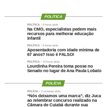
Agência Senado (Reprodução autorizada mediante
citação da Agência Senado)
POLÍTICA
Fonte:
Agência Senado
POLÍTICA
8 horas atrás
Na CMO, especialistas pedem mais
recursos para melhorar educação
infantil
POLÍTICA
8 horas atrás
Aposentadoria com idade mínima de
COMENTE ABAIXO:
67 anos? Isso é FALSO!
POLÍTICA
10 horas atrás
WhatsApp
Facebook
Twitter
Messenger
LinkedIn
Share
Lourdinha Pereira toma posse no
Senado no lugar de Ana Paula Lobato
POLÍCIA
POLÍCIA
3 semanas atrás
“Nós deixamos uma marca”, diz Juca
ao relembrar concurso realizado na
Câmara de Cuiabá durante sua