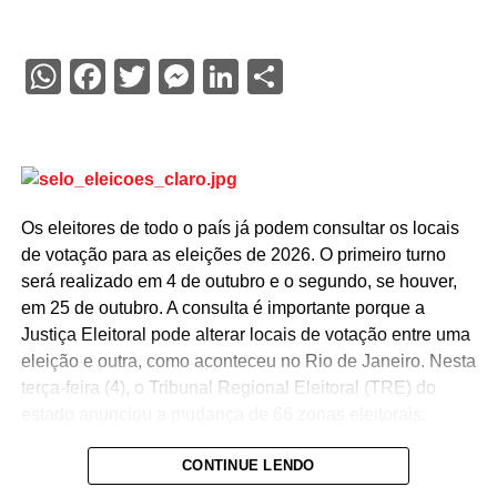
WhatsApp
Facebook
Twitter
Messenger
LinkedIn
Share
Os eleitores de todo o país já podem consultar os locais
de votação para as eleições de 2026. O primeiro turno
será realizado em 4 de outubro e o segundo, se houver,
em 25 de outubro. A consulta é importante porque a
Justiça Eleitoral pode alterar locais de votação entre uma
eleição e outra, como aconteceu no Rio de Janeiro. Nesta
terça-feira (4), o Tribunal Regional Eleitoral (TRE) do
estado anunciou a mudança de 66 zonas eleitorais.
A consulta pode ser feita na
página do Tribunal
CONTINUE LENDO
Superior Eleitoral (TSE)
, na área de Serviços eleitorais,