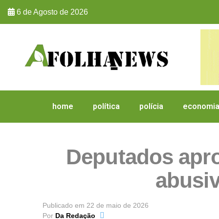
6 de Agosto de 2026
home
política
polícia
economi
Deputados apro
abusiv
Publicado em
22 de maio de 2026
Por
Da Redação