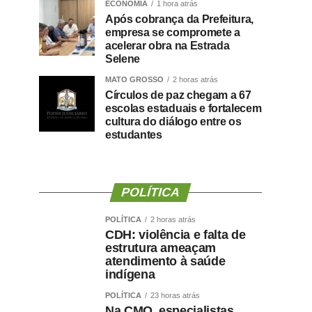
ECONOMIA
1 hora atrás
Após cobrança da Prefeitura,
empresa se compromete a
acelerar obra na Estrada
Selene
MATO GROSSO
2 horas atrás
Círculos de paz chegam a 67
escolas estaduais e fortalecem
cultura do diálogo entre os
estudantes
POLÍTICA
POLÍTICA
2 horas atrás
CDH: violência e falta de
estrutura ameaçam
atendimento à saúde
indígena
POLÍTICA
23 horas atrás
Na CMO, especialistas