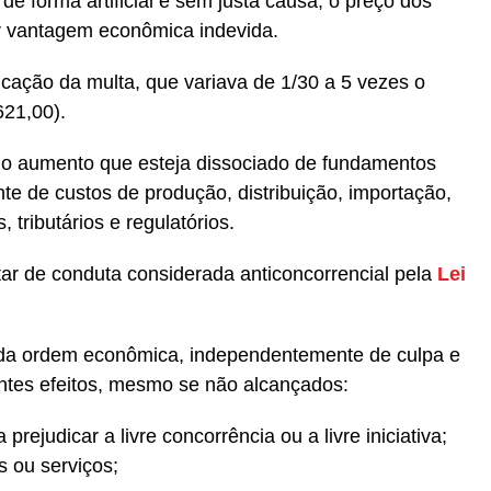
e forma artificial e sem justa causa, o preço dos
er vantagem econômica indevida.
licação da multa, que variava de 1/30 a 5 vezes o
621,00).
a o aumento que esteja dissociado de fundamentos
te de custos de produção, distribuição, importação,
, tributários e regulatórios.
tar de conduta considerada anticoncorrencial pela
Lei
o da ordem econômica, independentemente de culpa e
ntes efeitos, mesmo se não alcançados:
 prejudicar a livre concorrência ou a livre iniciativa;
 ou serviços;