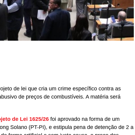
r
In
re
eto de lei que cria um crime específico contra as
busivo de preços de combustíveis. A matéria será
jeto de Lei 1625/26
foi aprovado na forma de um
ong Solano (PT-PI), e estipula pena de detenção de 2 a