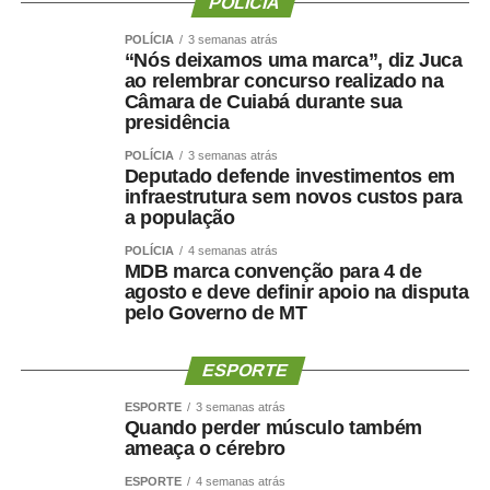
POLÍCIA
pessoas mais velhas, sedentárias, submetidas a dietas
muito restritivas ou a tratamentos sem acompanhamento
POLÍCIA
3 semanas atrás
adequado.
“Nós deixamos uma marca”, diz Juca
ao relembrar concurso realizado na
Câmara de Cuiabá durante sua
Mesmo com o avanço dos medicamentos para
presidência
obesidade, o objetivo não deve ser apenas reduzir o
número na balança. O tratamento precisa preservar
POLÍCIA
3 semanas atrás
Deputado defende investimentos em
músculo, reduzir gordura visceral, melhorar o
infraestrutura sem novos custos para
metabolismo e manter a autonomia.
a população
POLÍCIA
4 semanas atrás
O paciente não deve apenas ficar mais leve. Deve
MDB marca convenção para 4 de
ficar
mais saudável, mais forte e funcionalmente mais
agosto e deve definir apoio na disputa
capaz
.
pelo Governo de MT
Por que o músculo influencia
ESPORTE
a saúde cerebral?
ESPORTE
3 semanas atrás
Quando perder músculo também
ameaça o cérebro
A relação entre músculo e cérebro é complexa, mas
ESPORTE
4 semanas atrás