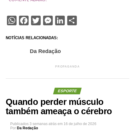
WhatsApp
Facebook
Twitter
Messenger
LinkedIn
Share
NOTÍCIAS RELACIONADAS:
Da Redação
PROPAGANDA
ESPORTE
Quando perder músculo
também ameaça o cérebro
Publicados
3 semanas atrás
em
16 de julho de 2026
Por
Da Redação