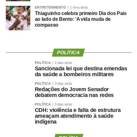
mais relevantes foi a importância da
força de preensão
ENTRETENIMENTO
1 hora atrás
manual
, medida por dinamometria.
Thiaguinho celebra primeiro Dia dos Pais
ao lado de Bento: ‘A vida muda de
Quanto menor a força e quanto maior sua redução ao
compasso
longo dos anos ,maior foi o risco observado.
Isso reforça uma mudança importante na forma de avaliar
a saúde:
Não basta saber quanto peso uma pessoa
POLÍTICA
perdeu. Precisamos saber quanto músculo e quanta
POLÍTICA
2 dias atrás
força ela conseguiu preservar.
Sancionada lei que destina emendas
da saúde a bombeiros militares
Emagrecer , nem sempre
POLÍTICA
3 dias atrás
Redações do Jovem Senador
significa melhorar a saúde ?
debatem democracia nas redes
POLÍTICA
3 dias atrás
CDH: violência e falta de estrutura
ameaçam atendimento à saúde
indígena
Uma perda de peso mal conduzida pode incluir perda
significativa de massa muscular, principalmente em