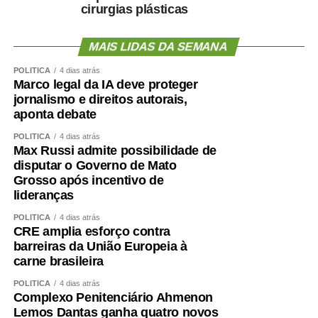
cirurgias plásticas
O primeiro passo é avaliar mais do que o peso.
MAIS LIDAS DA SEMANA
Circunferência abdominal, composição corporal, força de
POLÍTICA
4 dias atrás
preensão, velocidade da marcha, capacidade funcional e
Marco legal da IA deve proteger
exames cardiometabólicos ajudam a identificar riscos que
jornalismo e direitos autorais,
o IMC isolado não mostra.
aponta debate
POLÍTICA
4 dias atrás
O treinamento de força deve ocupar posição central.
Max Russi admite possibilidade de
Caminhar é importante, mas pode não ser suficiente para
disputar o Governo de Mato
preservar ou recuperar massa muscular. Exercícios
Grosso após incentivo de
lideranças
resistidos, progressivos e individualizados são
fundamentais.
POLÍTICA
4 dias atrás
CRE amplia esforço contra
A alimentação também precisa garantir quantidade
barreiras da União Europeia à
carne brasileira
adequada de proteínas e energia, distribuídas ao longo
do dia e ajustadas à idade, função renal, rotina e
POLÍTICA
4 dias atrás
condição clínica.
Complexo Penitenciário Ahmenon
Lemos Dantas ganha quatro novos