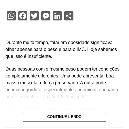
WhatsApp
Facebook
Twitter
Messenger
LinkedIn
Share
Durante muito tempo, falar em obesidade significava
olhar apenas para o peso e para o IMC. Hoje sabemos
que isso é insuficiente.
Duas pessoas com o mesmo peso podem ter condições
completamente diferentes. Uma pode apresentar boa
massa muscular e força preservada. A outra pode
acumular gordura, especialmente abdominal, enquanto
perde músculo e capacidade funcional.
Essa combinação é chamada de
obesidade
sarcopênica
.
CONTINUE LENDO
Ela reúne dois problemas importantes: excesso de