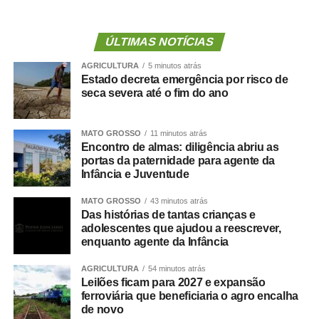
gordura corporal e redução da massa ou da força
muscular. Além de aumentar o risco de fragilidade,
ÚLTIMAS NOTÍCIAS
quedas, diabetes e doenças cardiovasculares, novas
AGRICULTURA
5 minutos atrás
evidências mostram que essa condição também pode
Estado decreta emergência por risco de
estar associada a maior risco de demência.
seca severa até o fim do ano
O que a ciência mostra :
MATO GROSSO
11 minutos atrás
Encontro de almas: diligência abriu as
portas da paternidade para agente da
Infância e Juventude
Um grande estudo publicado na revista
Clinical
MATO GROSSO
43 minutos atrás
Nutrition
avaliou dados de centenas de milhares de
Das histórias de tantas crianças e
pessoas e analisou a relação entre composição corporal,
adolescentes que ajudou a reescrever,
força muscular e desenvolvimento de demência.
enquanto agente da Infância
AGRICULTURA
54 minutos atrás
Os resultados mostraram que tanto a sarcopenia isolada
Leilões ficam para 2027 e expansão
quanto a obesidade sarcopênica estavam associadas a
ferroviária que beneficiaria o agro encalha
um risco maior de declínio cognitivo. Um dos achados
de novo