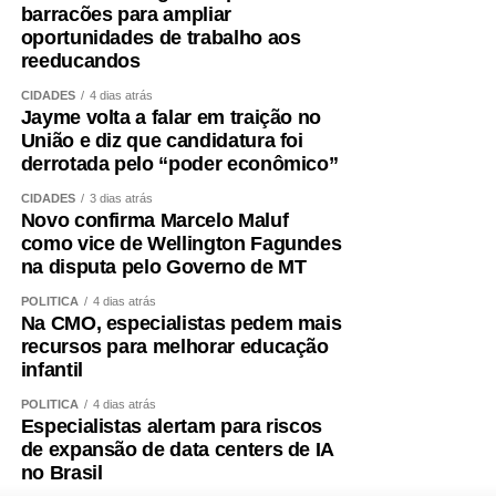
Além disso, é essencial tratar fatores que aceleram a
barracões para ampliar
oportunidades de trabalho aos
perda muscular e o envelhecimento vascular, como
reeducandos
sedentarismo, diabetes, hipertensão, alterações do sono,
tabagismo e obesidade visceral.
CIDADES
4 dias atrás
Jayme volta a falar em traição no
União e diz que candidatura foi
Envelhecer bem ,exige
derrotada pelo “poder econômico”
preservar força
CIDADES
3 dias atrás
Novo confirma Marcelo Maluf
como vice de Wellington Fagundes
A obesidade sarcopênica mostra por que o cuidado não
na disputa pelo Governo de MT
pode ser fragmentado. Peso, metabolismo, coração,
POLÍTICA
4 dias atrás
músculo e cérebro fazem parte do mesmo sistema.
Na CMO, especialistas pedem mais
recursos para melhorar educação
Entendemos que o acompanhamento precisa ir além da
infantil
balança. Avaliamos composição corporal, força, risco
cardiovascular, alimentação, sono, rotina e capacidade
POLÍTICA
4 dias atrás
Especialistas alertam para riscos
funcional para construir estratégias verdadeiramente
de expansão de data centers de IA
individualizadas.
no Brasil