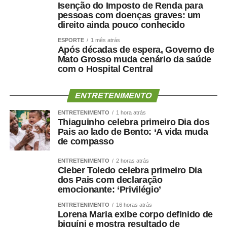
alguns mecanismos ajudam a explicá-la.
Isenção do Imposto de Renda para
pessoas com doenças graves: um
A perda muscular pode piorar a resistência à insulina,
direito ainda pouco conhecido
reduzir o gasto energético, aumentar o sedentarismo e
ESPORTE
1 mês atrás
favorecer inflamação crônica. Ao mesmo tempo, fatores
Após décadas de espera, Governo de
Mato Grosso muda cenário da saúde
como hipertensão, diabetes, apneia do sono e colesterol
com o Hospital Central
elevado afetam os vasos sanguíneos que irrigam tanto o
coração quanto o cérebro.
ENTRETENIMENTO
Por isso, preservar músculo é muito mais do que uma
ENTRETENIMENTO
1 hora atrás
questão estética. É uma estratégia de proteção
Thiaguinho celebra primeiro Dia dos
Pais ao lado de Bento: ‘A vida muda
metabólica, cardiovascular, funcional e possivelmente
de compasso
cognitiva.
ENTRETENIMENTO
2 horas atrás
Como enfrentar
Cleber Toledo celebra primeiro Dia
dos Pais com declaração
cientificamente esse problema
emocionante: ‘Privilégio’
ENTRETENIMENTO
16 horas atrás
?
Lorena Maria exibe corpo definido de
biquíni e mostra resultado de