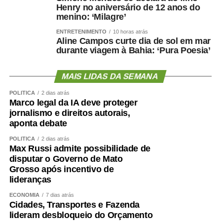
questão estética. É uma estratégia de proteção
Henry no aniversário de 12 anos do
metabólica, cardiovascular, funcional e possivelmente
menino: ‘Milagre’
cognitiva.
ENTRETENIMENTO
10 horas atrás
Aline Campos curte dia de sol em mar
Como enfrentar
durante viagem à Bahia: ‘Pura Poesia’
cientificamente esse problema
MAIS LIDAS DA SEMANA
?
POLÍTICA
2 dias atrás
Marco legal da IA deve proteger
jornalismo e direitos autorais,
aponta debate
O primeiro passo é avaliar mais do que o peso.
POLÍTICA
2 dias atrás
Max Russi admite possibilidade de
Circunferência abdominal, composição corporal, força de
disputar o Governo de Mato
preensão, velocidade da marcha, capacidade funcional e
Grosso após incentivo de
exames cardiometabólicos ajudam a identificar riscos que
lideranças
o IMC isolado não mostra.
ECONOMIA
7 dias atrás
Cidades, Transportes e Fazenda
O treinamento de força deve ocupar posição central.
lideram desbloqueio do Orçamento
Caminhar é importante, mas pode não ser suficiente para