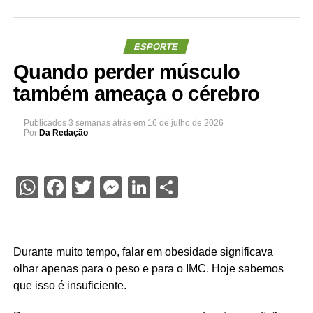
ESPORTE
Quando perder músculo
também ameaça o cérebro
Publicados
3 semanas atrás
em
16 de julho de 2026
Por
Da Redação
WhatsApp
Facebook
Twitter
Messenger
LinkedIn
Share
Durante muito tempo, falar em obesidade significava
olhar apenas para o peso e para o IMC. Hoje sabemos
que isso é insuficiente.