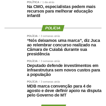
POLÍTICA
1 dia atrás
Emagrecer , nem sempre
Na CMO, especialistas pedem mais
recursos para melhorar educação
infantil
significa melhorar a saúde ?
POLÍCIA
POLÍCIA
3 semanas atrás
Uma perda de peso mal conduzida pode incluir perda
“Nós deixamos uma marca”, diz Juca
ao relembrar concurso realizado na
significativa de massa muscular, principalmente em
Câmara de Cuiabá durante sua
pessoas mais velhas, sedentárias, submetidas a dietas
presidência
muito restritivas ou a tratamentos sem acompanhamento
POLÍCIA
3 semanas atrás
adequado.
Deputado defende investimentos em
infraestrutura sem novos custos para
Mesmo com o avanço dos medicamentos para
a população
obesidade, o objetivo não deve ser apenas reduzir o
POLÍCIA
3 semanas atrás
número na balança. O tratamento precisa preservar
MDB marca convenção para 4 de
músculo, reduzir gordura visceral, melhorar o
agosto e deve definir apoio na disputa
pelo Governo de MT
metabolismo e manter a autonomia.