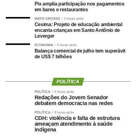
Pix amplia participação nos pagamentos
em bares e restaurantes
Um grande estudo publicado na revista
Clinical
Nutrition
avaliou dados de centenas de milhares de
MATO GROSSO
5 horas atrás
pessoas e analisou a relação entre composição corporal,
Cesima: Projeto de educação ambiental
encanta crianças em Santo Antônio de
força muscular e desenvolvimento de demência.
Leverger
Os resultados mostraram que tanto a sarcopenia isolada
ECONOMIA
6 horas atrás
Balança comercial de julho tem superávit
quanto a obesidade sarcopênica estavam associadas a
de US$ 7 bilhões
um risco maior de declínio cognitivo. Um dos achados
mais relevantes foi a importância da
força de preensão
manual
, medida por dinamometria.
POLÍTICA
Quanto menor a força e quanto maior sua redução ao
POLÍTICA
6 horas atrás
longo dos anos ,maior foi o risco observado.
Redações do Jovem Senador
debatem democracia nas redes
Isso reforça uma mudança importante na forma de avaliar
POLÍTICA
9 horas atrás
a saúde:
Não basta saber quanto peso uma pessoa
CDH: violência e falta de estrutura
perdeu. Precisamos saber quanto músculo e quanta
ameaçam atendimento à saúde
indígena
força ela conseguiu preservar.