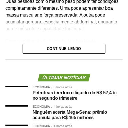
Duas pessoas com o mesmo peso podem ter condições
completamente diferentes. Uma pode apresentar boa
massa muscular e força preservada. A outra pode
acumular gordura, especialmente abdominal, enquanto
perde músculo e capacidade funcional.
Essa combinação é chamada de
obesidade
sarcopênica
.
CONTINUE LENDO
Ela reúne dois problemas importantes: excesso de
gordura corporal e redução da massa ou da força
muscular. Além de aumentar o risco de fragilidade,
ÚLTIMAS NOTÍCIAS
quedas, diabetes e doenças cardiovasculares, novas
ECONOMIA
3 horas atrás
evidências mostram que essa condição também pode
Petrobras tem lucro líquido de R$ 52,4 bi
estar associada a maior risco de demência.
no segundo trimestre
ECONOMIA
4 horas atrás
O que a ciência mostra :
Ninguém acerta Mega-Sena; prêmio
acumula para R$ 165 milhões
ECONOMIA
4 horas atrás