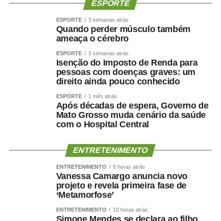
O paciente não deve apenas ficar mais leve. Deve
ESPORTE
ficar
mais saudável, mais forte e funcionalmente mais
ESPORTE
3 semanas atrás
capaz
.
Quando perder músculo também
ameaça o cérebro
Por que o músculo influencia
ESPORTE
3 semanas atrás
Isenção do Imposto de Renda para
a saúde cerebral?
pessoas com doenças graves: um
direito ainda pouco conhecido
A relação entre músculo e cérebro é complexa, mas
ESPORTE
1 mês atrás
Após décadas de espera, Governo de
alguns mecanismos ajudam a explicá-la.
Mato Grosso muda cenário da saúde
com o Hospital Central
A perda muscular pode piorar a resistência à insulina,
reduzir o gasto energético, aumentar o sedentarismo e
ENTRETENIMENTO
favorecer inflamação crônica. Ao mesmo tempo, fatores
como hipertensão, diabetes, apneia do sono e colesterol
ENTRETENIMENTO
8 horas atrás
Vanessa Camargo anuncia novo
elevado afetam os vasos sanguíneos que irrigam tanto o
projeto e revela primeira fase de
coração quanto o cérebro.
‘Metamorfose’
Por isso, preservar músculo é muito mais do que uma
ENTRETENIMENTO
10 horas atrás
Simone Mendes se declara ao filho