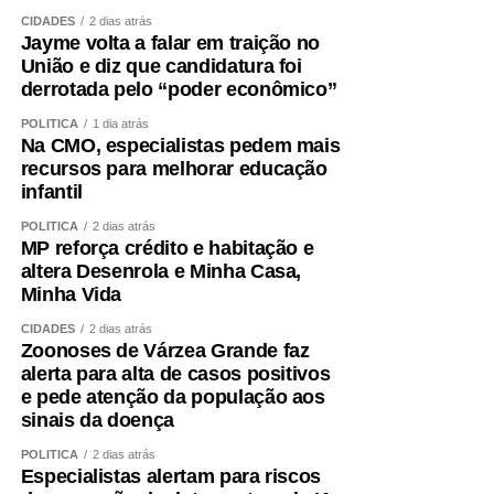
preservar ou recuperar massa muscular. Exercícios
CIDADES
2 dias atrás
Jayme volta a falar em traição no
resistidos, progressivos e individualizados são
União e diz que candidatura foi
fundamentais.
derrotada pelo “poder econômico”
A alimentação também precisa garantir quantidade
POLÍTICA
1 dia atrás
Na CMO, especialistas pedem mais
adequada de proteínas e energia, distribuídas ao longo
recursos para melhorar educação
do dia e ajustadas à idade, função renal, rotina e
infantil
condição clínica.
POLÍTICA
2 dias atrás
MP reforça crédito e habitação e
Além disso, é essencial tratar fatores que aceleram a
altera Desenrola e Minha Casa,
perda muscular e o envelhecimento vascular, como
Minha Vida
sedentarismo, diabetes, hipertensão, alterações do sono,
tabagismo e obesidade visceral.
CIDADES
2 dias atrás
Zoonoses de Várzea Grande faz
alerta para alta de casos positivos
Envelhecer bem ,exige
e pede atenção da população aos
sinais da doença
preservar força
POLÍTICA
2 dias atrás
Especialistas alertam para riscos
A obesidade sarcopênica mostra por que o cuidado não