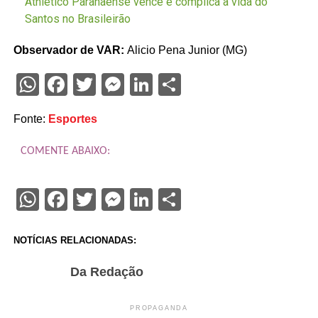
Athletico Paranaense vence e complica a vida do
Santos no Brasileirão
Observador de VAR:
Alicio Pena Junior (MG)
WhatsApp
Facebook
Twitter
Messenger
LinkedIn
Share
Fonte:
Esportes
COMENTE ABAIXO:
WhatsApp
Facebook
Twitter
Messenger
LinkedIn
Share
NOTÍCIAS RELACIONADAS:
Da Redação
PROPAGANDA