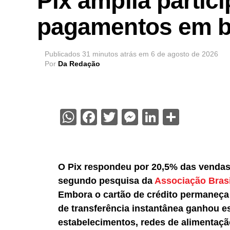
Pix amplia partic
pagamentos em ba
Publicados
31 minutos atrás
em
6 de agosto de 2026
Por
Da Redação
WhatsApp
Facebook
Twitter
Messenger
LinkedIn
Share
O Pix respondeu por 20,5% das vendas 
segundo pesquisa da
Associação Brasi
Embora o cartão de crédito permaneça
de transferência instantânea ganhou 
estabelecimentos, redes de alimentaçã