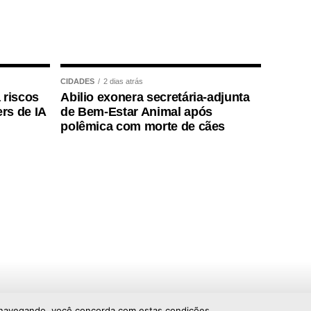
CIDADES
2 dias atrás
 riscos
Abilio exonera secretária-adjunta
rs de IA
de Bem-Estar Animal após
polêmica com morte de cães
ar navegando, você concorda com estas condições.