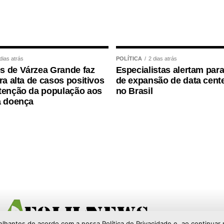
 das vendas de salão e balcão. Entre as
l a R$ 360 mil, a participação é de 22,6%,
 mil e R$ 1 milhão o índice chega a 24%.
 com faturamento anual superior a R$ 1 milhão,
dias atrás
POLÍTICA
2 dias atrás
tre 14,9% e 17,5% das vendas.
 de Várzea Grande faz
Especialistas alertam para
ra alta de casos positivos
de expansão de data cente
luencia o uso do meio de pagamento. Nos
tenção da população aos
no Brasil
a doença
a, o Pix já representa 24,6% das vendas. Nos
ipação chega a 21%. Em bares e casas noturnas,
nquanto nos restaurantes que servem refeições
segurança no momento do pagamento. Ao mesmo
reduzam custos e tragam mais previsibilidade ao
 essas duas necessidades e, por isso, se tornou
restaurantes”, afirmou, em nota, o presidente da
elhantes de acordo com a nossa Política de Privacidade e, ao continu