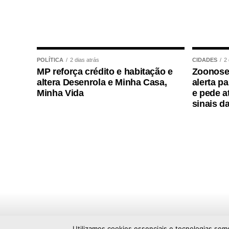
meio de pagamento responde por 30,4%
empresas com faturamento de R$ 130 mi
enquanto nas que faturam entre R$ 360
O avanço é mais lento entre as empresas
POLÍTICA
2 dias atrás
CIDADES
2 
nas quais a participação do Pix varia en
MP reforça crédito e habitação e
Zoonoses
altera Desenrola e Minha Casa,
alerta pa
O tipo de estabelecimento também inf
Minha Vida
e pede a
sinais d
estabelecimentos de alimentação rápid
restaurantes especializados, a partic
responde por 19,9% das transações, e
completas alcança 17%.
“O cliente quer rapidez, praticidade e 
tempo, o empresário busca soluções que 
fluxo de caixa. O Pix conseguiu atender a
uma ferramenta essencial para os bares e 
Abrasel, Paulo Solmucci.
Utilizamos cookies essenciais e tecnologias sem