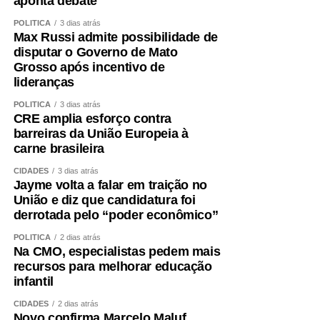
aponta debate
POLÍTICA
3 dias atrás
Max Russi admite possibilidade de
disputar o Governo de Mato
Grosso após incentivo de
lideranças
POLÍTICA
3 dias atrás
CRE amplia esforço contra
barreiras da União Europeia à
carne brasileira
CIDADES
3 dias atrás
Jayme volta a falar em traição no
União e diz que candidatura foi
derrotada pelo “poder econômico”
POLÍTICA
2 dias atrás
Na CMO, especialistas pedem mais
recursos para melhorar educação
infantil
CIDADES
2 dias atrás
Novo confirma Marcelo Maluf