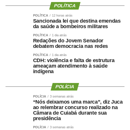
POLÍTICA
O secretário municipal de Cultura, Esporte e Turismo,
POLÍTICA
12 horas atrás
Gabriel Vasconcelos, destacou que os jogos representam
Sancionada lei que destina emendas
uma das principais ações de incentivo ao esporte
da saúde a bombeiros militares
desenvolvidas pela Prefeitura de Sinop e contribuem
POLÍTICA
1 dia atrás
para ampliar a participação da população em atividades
Redações do Jovem Senador
debatem democracia nas redes
esportivas. “Os Jogos Olímpicos e os Jogos Paralímpicos
de Sinop são eventos tradicionais e muito aguardados
POLÍTICA
1 dia atrás
CDH: violência e falta de estrutura
pela comunidade esportiva. A competição oferece
ameaçam atendimento à saúde
oportunidades para atletas de diferentes modalidades
indígena
demonstrarem seu potencial, conquistarem resultados e
representarem suas equipes. Além disso, os jogos
POLÍCIA
incentivam a prática esportiva e fortalecem o esporte
como ferramenta de integração social e desenvolvimento
POLÍCIA
3 semanas atrás
“Nós deixamos uma marca”, diz Juca
humano”, afirmou.
ao relembrar concurso realizado na
Câmara de Cuiabá durante sua
O secretário também destacou que as novidades desta
presidência
edição ampliam o alcance do evento e aproximam ainda
POLÍCIA
3 semanas atrás
mais a população das atividades esportivas. “A inclusão