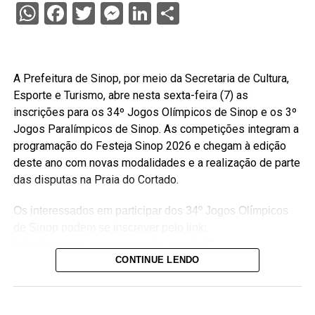
WhatsApp
Facebook
Twitter
Messenger
LinkedIn
Share
A Prefeitura de Sinop, por meio da Secretaria de Cultura,
Esporte e Turismo, abre nesta sexta-feira (7) as
inscrições para os 34º Jogos Olímpicos de Sinop e os 3º
Jogos Paralímpicos de Sinop. As competições integram a
programação do Festeja Sinop 2026 e chegam à edição
deste ano com novas modalidades e a realização de parte
das disputas na Praia do Cortado.
Os interessados em participar dos 34º Jogos Olímpicos
de Sinop podem se inscrever pelo link:
http://equipes.inscricoesgdc.com.br/?
CONTINUE LENDO
&Comp=948AF46AD1&Cli=4EC5B2AA
. Já as
inscrições para os 3º Jogos Paralímpicos de Sinop estão
disponíveis no link:
http://equipes.inscricoesgdc.com.br/?