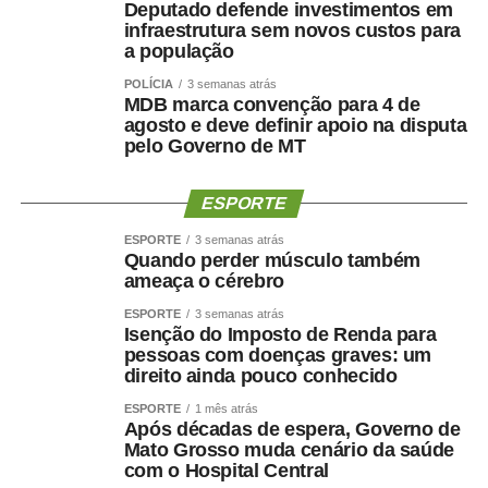
Deputado defende investimentos em
de novas modalidades e a realização de disputas na
infraestrutura sem novos custos para
Praia do Cortado representam mais uma evolução dos
a população
jogos. Essas mudanças ampliam as oportunidades de
POLÍCIA
3 semanas atrás
participação, valorizam os espaços públicos do município
MDB marca convenção para 4 de
agosto e deve definir apoio na disputa
e tornam a competição ainda mais atrativa para atletas,
pelo Governo de MT
familiares e espectadores. O esporte tem a capacidade
de unir pessoas, promover inclusão e contribuir para a
ESPORTE
qualidade de vida da população”, explicou.
ESPORTE
3 semanas atrás
Os 34º Jogos Olímpicos de Sinop e os 3º Jogos
Quando perder músculo também
Paralímpicos de Sinop integram a programação do
ameaça o cérebro
Festeja Sinop 2026. Promovido pela Prefeitura de Sinop,
ESPORTE
3 semanas atrás
o Festeja Sinop 2026 será realizado de 30 de agosto a 14
Isenção do Imposto de Renda para
pessoas com doenças graves: um
de setembro, em celebração aos 52 anos de fundação do
direito ainda pouco conhecido
município. O calendário oficial das festividades será
divulgado nos próximos dias pela Prefeitura de Sinop.
ESPORTE
1 mês atrás
Após décadas de espera, Governo de
Mato Grosso muda cenário da saúde
com o Hospital Central