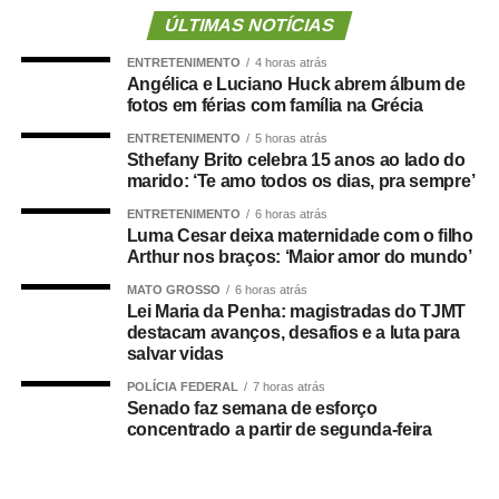
&Comp=66DC413E3C&Cli=D046312B
.
ÚLTIMAS NOTÍCIAS
ENTRETENIMENTO
4 horas atrás
Entre as novidades desta edição está a inclusão das
Angélica e Luciano Huck abrem álbum de
modalidades de boliche e vôlei de praia nos Jogos
fotos em férias com família na Grécia
Paralímpicos. Outra atração será o passeio ciclístico, com
ENTRETENIMENTO
5 horas atrás
percurso entre o Residencial Paris e a Praia do Cortado,
Sthefany Brito celebra 15 anos ao lado do
aberto à participação da comunidade. A Praia do Cortado
marido: ‘Te amo todos os dias, pra sempre’
também passa a integrar oficialmente a programação
ENTRETENIMENTO
6 horas atrás
esportiva dos jogos. As disputas de beach tennis, vôlei de
Luma Cesar deixa maternidade com o filho
Arthur nos braços: ‘Maior amor do mundo’
praia e futevôlei serão realizadas no local.
MATO GROSSO
6 horas atrás
A programação dos Jogos Olímpicos conta com
Lei Maria da Penha: magistradas do TJMT
destacam avanços, desafios e a luta para
modalidades coletivas e individuais, como basquetebol,
salvar vidas
futsal, futebol sete, handebol, voleibol, ciclismo, mountain
bike, natação, karatê, tênis de mesa, xadrez, basquete
POLÍCIA FEDERAL
7 horas atrás
Senado faz semana de esforço
3×3, beach tennis, futevôlei e vôlei de praia. Já os 3º
concentrado a partir de segunda-feira
Jogos Paralímpicos de Sinop contarão com disputas de
atletismo, natação, tênis de mesa, xadrez, vôlei de praia e
boliche, nas categorias masculina e feminina.