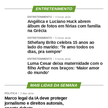
ENTRETENIMENTO
COMENTE ABAIXO:
ENTRETENIMENTO
4 horas atrás
Angélica e Luciano Huck abrem
WhatsApp
Facebook
Twitter
Messenger
LinkedIn
Share
álbum de fotos em férias com família
na Grécia
ENTRETENIMENTO
5 horas atrás
Sthefany Brito celebra 15 anos ao
lado do marido: ‘Te amo todos os
dias, pra sempre’
ENTRETENIMENTO
6 horas atrás
Luma Cesar deixa maternidade com o
filho Arthur nos braços: ‘Maior amor
do mundo’
MAIS LIDAS DA SEMANA
POLÍTICA
3 dias atrás
Marco legal da IA deve proteger
jornalismo e direitos autorais,