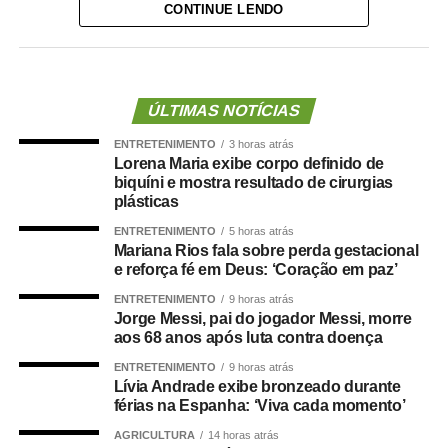
CONTINUE LENDO
foi tomada na noite de quinta-feira (6), quando o PL
definiu o médico Alencar Farina como novo candidato a
vice-governador.
Para o empresário, a alteração não representa apenas
ÚLTIMAS NOTÍCIAS
uma mudança na composição eleitoral, mas uma quebra
ENTRETENIMENTO
3 horas atrás
de compromisso.
Lorena Maria exibe corpo definido de
biquíni e mostra resultado de cirurgias
“Não se trata apenas de uma mudança de candidatura.
plásticas
Trata-se da forma como a política é conduzida.”
ENTRETENIMENTO
5 horas atrás
Mariana Rios fala sobre perda gestacional
Segundo Maluf, sua participação na chapa não nasceu
e reforça fé em Deus: ‘Coração em paz’
de uma negociação informal. Ele afirmou que aceitou o
ENTRETENIMENTO
9 horas atrás
convite depois de uma decisão política que, inclusive, foi
Jorge Messi, pai do jogador Messi, morre
levada à convenção partidária.
aos 68 anos após luta contra doença
ENTRETENIMENTO
9 horas atrás
“Foi uma escolha política apresentada, construída e
Lívia Andrade exibe bronzeado durante
formalizada dentro do processo partidário, inclusive com
férias na Espanha: ‘Viva cada momento’
a realização da convenção.”
AGRICULTURA
14 horas atrás