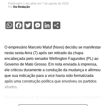
Publicados
1 dia atrás
em
7 de agosto de 2026
Por
Da Redação
WhatsApp
Facebook
Twitter
Messenger
LinkedIn
Share
O empresário Marcelo Maluf (Novo) decidiu se manifestar
nesta sexta-feira (7) após ser retirado da chapa
encabeçada pelo senador Wellington Fagundes (PL) ao
Governo de Mato Grosso. Em nota enviada à imprensa,
ele criticou duramente a condução da mudança e afirmou
que sua indicação para a vice havia sido formalizada
após uma construção política que envolveu os partidos
aliados.
Maluf afirmou que foi comunicado pelo próprio Wellington
de que outro nome seria escolhido para a vaga. A decisão