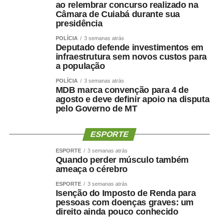
ao relembrar concurso realizado na
a um consenso para caminhar juntas nas eleições.
Câmara de Cuiabá durante sua
presidência
A escolha de Farina representa uma mudança de última
POLÍCIA
3 semanas atrás
hora na chapa de Wellington, depois de semanas de
Deputado defende investimentos em
negociações envolvendo a vaga de vice. Antes de ser
infraestrutura sem novos custos para
indicado, Maluf havia desistido de uma pré-candidatura
a população
própria ao Governo pelo Novo para contribuir com a
POLÍCIA
3 semanas atrás
composição liderada pelo senador.
MDB marca convenção para 4 de
agosto e deve definir apoio na disputa
pelo Governo de MT
Na nota desta sexta-feira, Maluf ampliou as críticas e
afirmou que quem pretende comandar o Estado precisa
demonstrar capacidade de cumprir compromissos
ESPORTE
políticos.
ESPORTE
3 semanas atrás
Quando perder músculo também
“Quem pretende governar um Estado precisa, antes de
ameaça o cérebro
tudo, demonstrar que sua palavra tem valor. Precisa
ESPORTE
3 semanas atrás
respeitar compromissos, aliados e pessoas que
Isenção do Imposto de Renda para
aceitaram caminhar ao seu lado.”
pessoas com doenças graves: um
direito ainda pouco conhecido