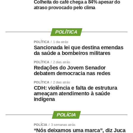
Colheita do café chega a 84% apesar do
A partir da definição, afirmou o empresário, pessoas
atraso provocado pelo clima
foram mobilizadas e uma estrutura de campanha
começou a ser organizada.
POLÍTICA
“Fiz isso de boa-fé, acreditando na palavra empenhada e
na seriedade de uma decisão tomada por quem pretende
POLÍTICA
1 dia atrás
Sancionada lei que destina emendas
governar Mato Grosso.”
da saúde a bombeiros militares
A manifestação ocorre apenas dois dias depois de Maluf
POLÍTICA
2 dias atrás
Redações do Jovem Senador
confirmar publicamente sua indicação para a vice.
debatem democracia nas redes
Durante a convenção do Novo, na quarta-feira (5), ele
chegou a descartar a possibilidade de uma nova
POLÍTICA
2 dias atrás
CDH: violência e falta de estrutura
mudança.
ameaçam atendimento à saúde
indígena
“Martelo batido, prego batido e ponta virada”, disse na
ocasião.
POLÍCIA
Na mesma oportunidade, Maluf confirmou a aliança entre
POLÍCIA
3 semanas atrás
“Nós deixamos uma marca”, diz Juca
Novo, PL e MDB e afirmou que as siglas haviam chegado