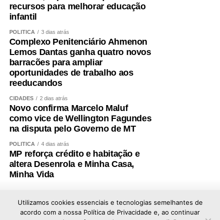
recursos para melhorar educação
Hoje fui comunicado pelo senador Wellington Fagundes
infantil
de que outro nome será indicado para ocupar a vaga de
vice.
POLÍTICA
3 dias atrás
Complexo Penitenciário Ahmenon
Lemos Dantas ganha quatro novos
Não se trata apenas de uma mudança de candidatura.
barracões para ampliar
Trata-se da forma como a política é conduzida.
oportunidades de trabalho aos
reeducandos
Quem pretende governar um Estado precisa, antes de
tudo, demonstrar que sua palavra tem valor. Precisa
CIDADES
2 dias atrás
Novo confirma Marcelo Maluf
respeitar compromissos, aliados e pessoas que
como vice de Wellington Fagundes
aceitaram caminhar ao seu lado. Não é possível pedir
na disputa pelo Governo de MT
confiança a mais de três milhões de mato-grossenses
quando não se consegue honrar compromissos
POLÍTICA
4 dias atrás
MP reforça crédito e habitação e
assumidos dentro da própria casa.
altera Desenrola e Minha Casa,
Minha Vida
O que ocorreu comigo representa uma falta de respeito
não apenas pessoal, mas política. Um projeto foi
prejudicado, pessoas que acreditaram nele foram
Utilizamos cookies essenciais e tecnologias semelhantes de
acordo com a nossa Política de Privacidade e, ao continuar
desconsideradas e compromissos formalmente