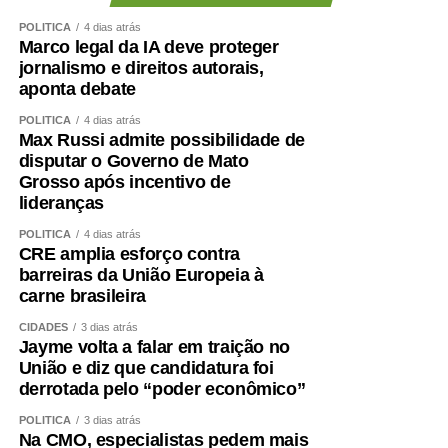
demonstraram enorme dificuldade em compreender o
POLÍTICA
4 dias atrás
significado desses princípios – o que só contribui para
Marco legal da IA deve proteger
jornalismo e direitos autorais,
apodrecer a boa política.
aponta debate
Aceitei o convite para integrar, como candidato a vice-
POLÍTICA
4 dias atrás
governador, a chapa liderada pelo senador Wellington
Max Russi admite possibilidade de
Fagundes. A decisão não foi fruto de uma conversa
disputar o Governo de Mato
Grosso após incentivo de
informal ou de uma possibilidade lançada ao acaso. Foi
lideranças
uma escolha política apresentada, construída e
formalizada dentro do processo partidário, inclusive com
POLÍTICA
4 dias atrás
CRE amplia esforço contra
a realização da convenção.
barreiras da União Europeia à
carne brasileira
A partir dessa decisão, compromissos foram assumidos,
pessoas foram mobilizadas, estratégias foram definidas e
CIDADES
3 dias atrás
Jayme volta a falar em traição no
todo um projeto de campanha começou a ser estruturado.
União e diz que candidatura foi
Fiz isso de boa-fé, acreditando na palavra empenhada e
derrotada pelo “poder econômico”
na seriedade de uma decisão tomada por quem pretende
governar Mato Grosso.
POLÍTICA
3 dias atrás
Na CMO, especialistas pedem mais