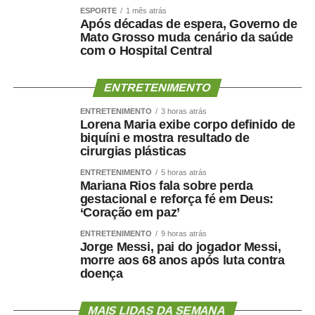
O empresário também afirmou que não pretende
ESPORTE
1 mês atrás
naturalizar o episódio como parte da disputa eleitoral.
Após décadas de espera, Governo de
Mato Grosso muda cenário da saúde
com o Hospital Central
“Não faço política dessa maneira e não aceitarei
naturalizar esse tipo de comportamento.”
ENTRETENIMENTO
Ao concluir, Maluf disse que deixa a situação com a
ENTRETENIMENTO
3 horas atrás
consciência tranquila e atribuiu a responsabilidade pela
Lorena Maria exibe corpo definido de
decisão aos responsáveis pela mudança.
biquíni e mostra resultado de
cirurgias plásticas
“Saio deste episódio com a consciência tranquila. Cumpri
ENTRETENIMENTO
5 horas atrás
rigorosamente aquilo que assumi. Outros terão de
Mariana Rios fala sobre perda
gestacional e reforça fé em Deus:
responder pelas escolhas que fizeram e pela maneira
‘Coração em paz’
como decidiram fazê-las.”
ENTRETENIMENTO
9 horas atrás
Jorge Messi, pai do jogador Messi,
Nota na íntegra:
morre aos 68 anos após luta contra
doença
Política se faz com responsabilidade, compromisso,
seriedade e, sobretudo, palavra. Infelizmente, o senador
MAIS LIDAS DA SEMANA
Wellington Fagundes e o Partido Liberal de Mato Grosso