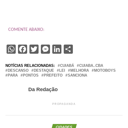
COMENTE ABAIXO:
WhatsApp
Facebook
Twitter
Messenger
LinkedIn
Share
NOTÍCIAS RELACIONADAS:
CUIABÁ
CUIABA..CBA
DESCANSO
DESTAQUE
LEI
MELHORA
MOTOBOYS
PARA
PONTOS
PREFEITO
SANCIONA
Da Redação
PROPAGANDA
CIDADES