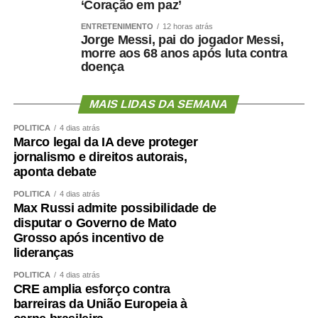
‘Coração em paz’
como decidiram fazê-las.”
ENTRETENIMENTO
12 horas atrás
Jorge Messi, pai do jogador Messi,
Nota na íntegra:
morre aos 68 anos após luta contra
doença
Política se faz com responsabilidade, compromisso,
seriedade e, sobretudo, palavra. Infelizmente, o senador
MAIS LIDAS DA SEMANA
Wellington Fagundes e o Partido Liberal de Mato Grosso
demonstraram enorme dificuldade em compreender o
POLÍTICA
4 dias atrás
significado desses princípios – o que só contribui para
Marco legal da IA deve proteger
jornalismo e direitos autorais,
apodrecer a boa política.
aponta debate
Aceitei o convite para integrar, como candidato a vice-
POLÍTICA
4 dias atrás
governador, a chapa liderada pelo senador Wellington
Max Russi admite possibilidade de
Fagundes. A decisão não foi fruto de uma conversa
disputar o Governo de Mato
Grosso após incentivo de
informal ou de uma possibilidade lançada ao acaso. Foi
lideranças
uma escolha política apresentada, construída e
formalizada dentro do processo partidário, inclusive com
POLÍTICA
4 dias atrás
CRE amplia esforço contra
a realização da convenção.
barreiras da União Europeia à