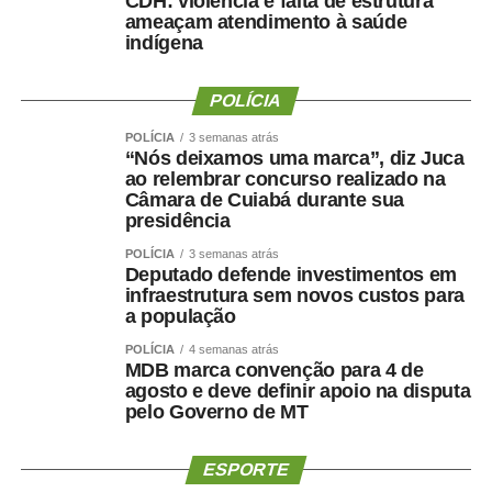
CDH: violência e falta de estrutura
mudança.
ameaçam atendimento à saúde
indígena
“Martelo batido, prego batido e ponta virada”, disse na
ocasião.
POLÍCIA
Na mesma oportunidade, Maluf confirmou a aliança entre
POLÍCIA
3 semanas atrás
“Nós deixamos uma marca”, diz Juca
Novo, PL e MDB e afirmou que as siglas haviam chegado
ao relembrar concurso realizado na
a um consenso para caminhar juntas nas eleições.
Câmara de Cuiabá durante sua
presidência
A escolha de Farina representa uma mudança de última
POLÍCIA
3 semanas atrás
hora na chapa de Wellington, depois de semanas de
Deputado defende investimentos em
negociações envolvendo a vaga de vice. Antes de ser
infraestrutura sem novos custos para
indicado, Maluf havia desistido de uma pré-candidatura
a população
própria ao Governo pelo Novo para contribuir com a
POLÍCIA
4 semanas atrás
composição liderada pelo senador.
MDB marca convenção para 4 de
agosto e deve definir apoio na disputa
pelo Governo de MT
Na nota desta sexta-feira, Maluf ampliou as críticas e
afirmou que quem pretende comandar o Estado precisa
demonstrar capacidade de cumprir compromissos
ESPORTE