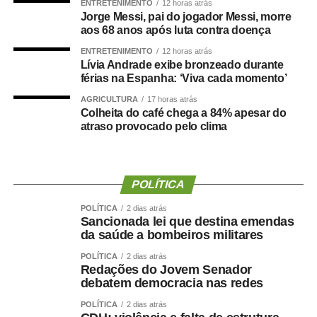
ENTRETENIMENTO
12 horas atrás
convite depois de uma decisão política que, inclusive, foi
Jorge Messi, pai do jogador Messi, morre
levada à convenção partidária.
aos 68 anos após luta contra doença
ENTRETENIMENTO
12 horas atrás
“Foi uma escolha política apresentada, construída e
Lívia Andrade exibe bronzeado durante
formalizada dentro do processo partidário, inclusive com
férias na Espanha: ‘Viva cada momento’
a realização da convenção.”
AGRICULTURA
17 horas atrás
Colheita do café chega a 84% apesar do
A partir da definição, afirmou o empresário, pessoas
atraso provocado pelo clima
foram mobilizadas e uma estrutura de campanha
começou a ser organizada.
POLÍTICA
“Fiz isso de boa-fé, acreditando na palavra empenhada e
na seriedade de uma decisão tomada por quem pretende
POLÍTICA
2 dias atrás
Sancionada lei que destina emendas
governar Mato Grosso.”
da saúde a bombeiros militares
A manifestação ocorre apenas dois dias depois de Maluf
POLÍTICA
2 dias atrás
Redações do Jovem Senador
confirmar publicamente sua indicação para a vice.
debatem democracia nas redes
Durante a convenção do Novo, na quarta-feira (5), ele
chegou a descartar a possibilidade de uma nova
POLÍTICA
2 dias atrás