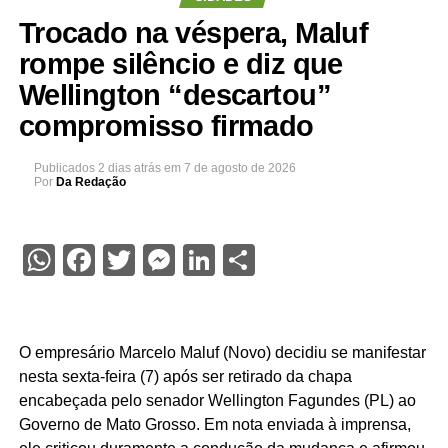
Trocado na véspera, Maluf
rompe silêncio e diz que
Wellington “descartou”
compromisso firmado
Publicados
2 dias atrás
em
7 de agosto de 2026
Por
Da Redação
WhatsApp
Facebook
Twitter
Messenger
LinkedIn
Share
O empresário Marcelo Maluf (Novo) decidiu se manifestar
nesta sexta-feira (7) após ser retirado da chapa
encabeçada pelo senador Wellington Fagundes (PL) ao
Governo de Mato Grosso. Em nota enviada à imprensa,