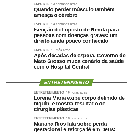
políticos.
ESPORTE
3 semanas atrás
Quando perder músculo também
“Quem pretende governar um Estado precisa, antes de
ameaça o cérebro
tudo, demonstrar que sua palavra tem valor. Precisa
ESPORTE
4 semanas atrás
respeitar compromissos, aliados e pessoas que
Isenção do Imposto de Renda para
aceitaram caminhar ao seu lado.”
pessoas com doenças graves: um
direito ainda pouco conhecido
O empresário também afirmou que não pretende
ESPORTE
1 mês atrás
naturalizar o episódio como parte da disputa eleitoral.
Após décadas de espera, Governo de
Mato Grosso muda cenário da saúde
com o Hospital Central
“Não faço política dessa maneira e não aceitarei
naturalizar esse tipo de comportamento.”
ENTRETENIMENTO
Ao concluir, Maluf disse que deixa a situação com a
ENTRETENIMENTO
6 horas atrás
consciência tranquila e atribuiu a responsabilidade pela
Lorena Maria exibe corpo definido de
decisão aos responsáveis pela mudança.
biquíni e mostra resultado de
cirurgias plásticas
“Saio deste episódio com a consciência tranquila. Cumpri
ENTRETENIMENTO
8 horas atrás
rigorosamente aquilo que assumi. Outros terão de
Mariana Rios fala sobre perda
gestacional e reforça fé em Deus:
responder pelas escolhas que fizeram e pela maneira