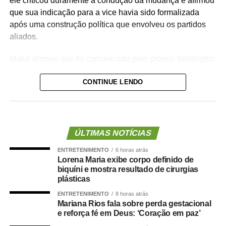
ele criticou duramente a condução da mudança e afirmou
que sua indicação para a vice havia sido formalizada
após uma construção política que envolveu os partidos
aliados.
Maluf afirmou que foi comunicado pelo próprio Wellington
de que outro nome seria escolhido para a vaga. A decisão
CONTINUE LENDO
foi tomada na noite de quinta-feira (6), quando o PL
definiu o médico Alencar Farina como novo candidato a
vice-governador.
Para o empresário, a alteração não representa apenas
ÚLTIMAS NOTÍCIAS
uma mudança na composição eleitoral, mas uma quebra
ENTRETENIMENTO
6 horas atrás
de compromisso.
Lorena Maria exibe corpo definido de
biquíni e mostra resultado de cirurgias
“Não se trata apenas de uma mudança de candidatura.
plásticas
Trata-se da forma como a política é conduzida.”
ENTRETENIMENTO
8 horas atrás
Mariana Rios fala sobre perda gestacional
Segundo Maluf, sua participação na chapa não nasceu
e reforça fé em Deus: ‘Coração em paz’
de uma negociação informal. Ele afirmou que aceitou o