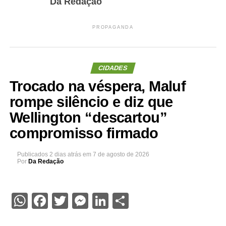
Da Redação
PROPAGANDA
CIDADES
Trocado na véspera, Maluf
rompe silêncio e diz que
Wellington “descartou”
compromisso firmado
Publicados
2 dias atrás
em
7 de agosto de 2026
Por
Da Redação
WhatsApp
Facebook
Twitter
Messenger
LinkedIn
Share