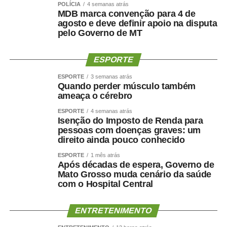
POLÍCIA
4 semanas atrás
composição liderada pelo senador.
MDB marca convenção para 4 de
agosto e deve definir apoio na disputa
pelo Governo de MT
Na nota desta sexta-feira, Maluf ampliou as críticas e
afirmou que quem pretende comandar o Estado precisa
demonstrar capacidade de cumprir compromissos
ESPORTE
políticos.
ESPORTE
3 semanas atrás
Quando perder músculo também
“Quem pretende governar um Estado precisa, antes de
ameaça o cérebro
tudo, demonstrar que sua palavra tem valor. Precisa
ESPORTE
4 semanas atrás
respeitar compromissos, aliados e pessoas que
Isenção do Imposto de Renda para
aceitaram caminhar ao seu lado.”
pessoas com doenças graves: um
direito ainda pouco conhecido
O empresário também afirmou que não pretende
ESPORTE
1 mês atrás
naturalizar o episódio como parte da disputa eleitoral.
Após décadas de espera, Governo de
Mato Grosso muda cenário da saúde
com o Hospital Central
“Não faço política dessa maneira e não aceitarei
naturalizar esse tipo de comportamento.”
ENTRETENIMENTO
Ao concluir, Maluf disse que deixa a situação com a