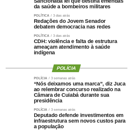
Sancionada lei que destina emendas
governar Mato Grosso.”
da saúde a bombeiros militares
A manifestação ocorre apenas dois dias depois de Maluf
POLÍTICA
3 dias atrás
Redações do Jovem Senador
confirmar publicamente sua indicação para a vice.
debatem democracia nas redes
Durante a convenção do Novo, na quarta-feira (5), ele
chegou a descartar a possibilidade de uma nova
POLÍTICA
3 dias atrás
CDH: violência e falta de estrutura
mudança.
ameaçam atendimento à saúde
indígena
“Martelo batido, prego batido e ponta virada”, disse na
ocasião.
POLÍCIA
Na mesma oportunidade, Maluf confirmou a aliança entre
POLÍCIA
3 semanas atrás
“Nós deixamos uma marca”, diz Juca
Novo, PL e MDB e afirmou que as siglas haviam chegado
ao relembrar concurso realizado na
a um consenso para caminhar juntas nas eleições.
Câmara de Cuiabá durante sua
presidência
A escolha de Farina representa uma mudança de última
POLÍCIA
3 semanas atrás
hora na chapa de Wellington, depois de semanas de
Deputado defende investimentos em
negociações envolvendo a vaga de vice. Antes de ser
infraestrutura sem novos custos para
indicado, Maluf havia desistido de uma pré-candidatura
a população
própria ao Governo pelo Novo para contribuir com a