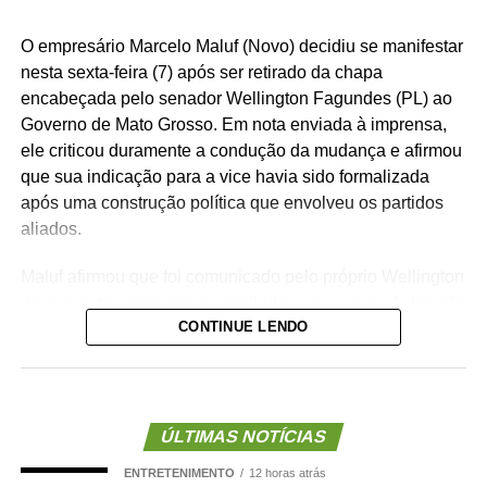
O empresário Marcelo Maluf (Novo) decidiu se manifestar
nesta sexta-feira (7) após ser retirado da chapa
encabeçada pelo senador Wellington Fagundes (PL) ao
Governo de Mato Grosso. Em nota enviada à imprensa,
ele criticou duramente a condução da mudança e afirmou
que sua indicação para a vice havia sido formalizada
após uma construção política que envolveu os partidos
aliados.
Maluf afirmou que foi comunicado pelo próprio Wellington
de que outro nome seria escolhido para a vaga. A decisão
CONTINUE LENDO
foi tomada na noite de quinta-feira (6), quando o PL
definiu o médico Alencar Farina como novo candidato a
vice-governador.
Para o empresário, a alteração não representa apenas
ÚLTIMAS NOTÍCIAS
uma mudança na composição eleitoral, mas uma quebra
ENTRETENIMENTO
12 horas atrás
de compromisso.