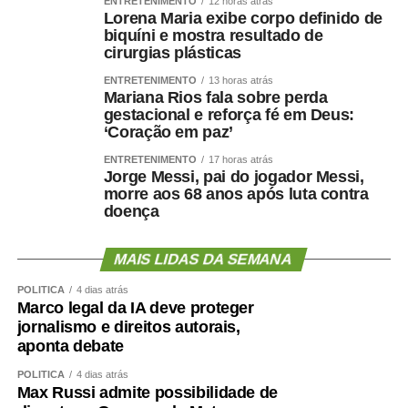
ENTRETENIMENTO
12 horas atrás
consciência tranquila e atribuiu a responsabilidade pela
Lorena Maria exibe corpo definido de
decisão aos responsáveis pela mudança.
biquíni e mostra resultado de
cirurgias plásticas
“Saio deste episódio com a consciência tranquila. Cumpri
ENTRETENIMENTO
13 horas atrás
rigorosamente aquilo que assumi. Outros terão de
Mariana Rios fala sobre perda
gestacional e reforça fé em Deus:
responder pelas escolhas que fizeram e pela maneira
‘Coração em paz’
como decidiram fazê-las.”
ENTRETENIMENTO
17 horas atrás
Jorge Messi, pai do jogador Messi,
Nota na íntegra:
morre aos 68 anos após luta contra
doença
Política se faz com responsabilidade, compromisso,
seriedade e, sobretudo, palavra. Infelizmente, o senador
MAIS LIDAS DA SEMANA
Wellington Fagundes e o Partido Liberal de Mato Grosso
demonstraram enorme dificuldade em compreender o
POLÍTICA
4 dias atrás
significado desses princípios – o que só contribui para
Marco legal da IA deve proteger
jornalismo e direitos autorais,
apodrecer a boa política.
aponta debate
Aceitei o convite para integrar, como candidato a vice-
POLÍTICA
4 dias atrás
governador, a chapa liderada pelo senador Wellington
Max Russi admite possibilidade de