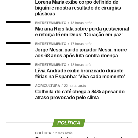
Lorena Maria exibe corpo definido de
biquíni e mostra resultado de cirurgias
“Não se trata apenas de uma mudança de candidatura.
plásticas
Trata-se da forma como a política é conduzida.”
ENTRETENIMENTO
13 horas atrás
Mariana Rios fala sobre perda gestacional
Segundo Maluf, sua participação na chapa não nasceu
e reforça fé em Deus: ‘Coração em paz’
de uma negociação informal. Ele afirmou que aceitou o
ENTRETENIMENTO
17 horas atrás
convite depois de uma decisão política que, inclusive, foi
Jorge Messi, pai do jogador Messi, morre
levada à convenção partidária.
aos 68 anos após luta contra doença
ENTRETENIMENTO
18 horas atrás
“Foi uma escolha política apresentada, construída e
Lívia Andrade exibe bronzeado durante
formalizada dentro do processo partidário, inclusive com
férias na Espanha: ‘Viva cada momento’
a realização da convenção.”
AGRICULTURA
22 horas atrás
Colheita do café chega a 84% apesar do
A partir da definição, afirmou o empresário, pessoas
atraso provocado pelo clima
foram mobilizadas e uma estrutura de campanha
começou a ser organizada.
POLÍTICA
“Fiz isso de boa-fé, acreditando na palavra empenhada e
na seriedade de uma decisão tomada por quem pretende
POLÍTICA
2 dias atrás