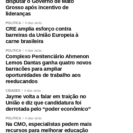
Fagundes. A decisão não foi fruto de uma conversa
disputar o Governo de Mato
Grosso após incentivo de
informal ou de uma possibilidade lançada ao acaso. Foi
lideranças
uma escolha política apresentada, construída e
formalizada dentro do processo partidário, inclusive com
POLÍTICA
4 dias atrás
CRE amplia esforço contra
a realização da convenção.
barreiras da União Europeia à
carne brasileira
A partir dessa decisão, compromissos foram assumidos,
pessoas foram mobilizadas, estratégias foram definidas e
POLÍTICA
4 dias atrás
Complexo Penitenciário Ahmenon
todo um projeto de campanha começou a ser estruturado.
Lemos Dantas ganha quatro novos
Fiz isso de boa-fé, acreditando na palavra empenhada e
barracões para ampliar
na seriedade de uma decisão tomada por quem pretende
oportunidades de trabalho aos
governar Mato Grosso.
reeducandos
Hoje fui comunicado pelo senador Wellington Fagundes
CIDADES
4 dias atrás
Jayme volta a falar em traição no
de que outro nome será indicado para ocupar a vaga de
União e diz que candidatura foi
vice.
derrotada pelo “poder econômico”
Não se trata apenas de uma mudança de candidatura.
POLÍTICA
4 dias atrás
Na CMO, especialistas pedem mais
Trata-se da forma como a política é conduzida.
recursos para melhorar educação