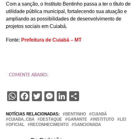
Com a sanção, o Instituto Bentinho passa a ter o título de
utilidade pública municipal, fortalecendo sua atuação e
ampliando as possibilidades de desenvolvimento de
projetos sociais em Cuiabá.
Fonte:
Prefeitura de Cuiabá – MT
COMENTE ABAIXO:
WhatsApp
Facebook
Twitter
Messenger
LinkedIn
Share
NOTÍCIAS RELACIONADAS:
BENTINHO
CUIABÁ
CUIABA..CBA
DESTAQUE
GARANTE
INSTITUTO
LEI
OFICIAL
RECONHECIMENTO
SANCIONADA