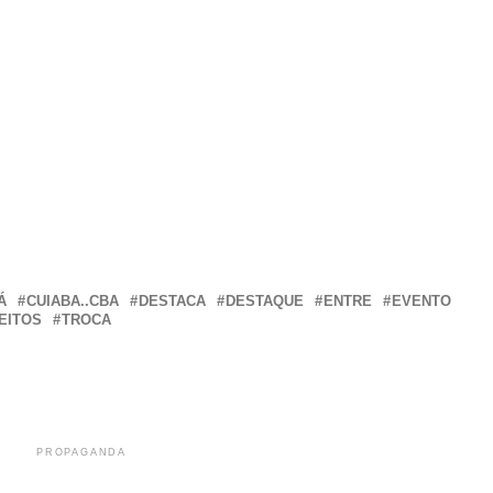
r
In
re
Á
CUIABA..CBA
DESTACA
DESTAQUE
ENTRE
EVENTO
EITOS
TROCA
PROPAGANDA