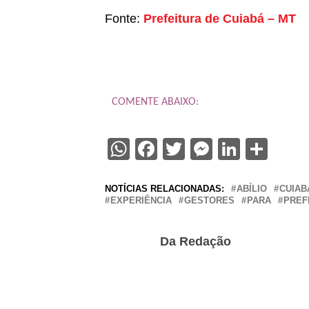
Fonte:
Prefeitura de Cuiabá – MT
COMENTE ABAIXO:
WhatsApp
Facebook
Twitter
Messenge
Linked
Sha
NOTÍCIAS RELACIONADAS:
ABÍLIO
CUIAB
EXPERIÊNCIA
GESTORES
PARA
PREF
Da Redação