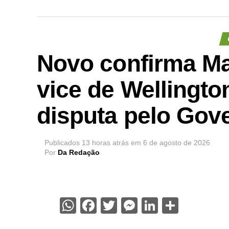
Novo confirma Ma
vice de Wellingt
disputa pelo Gov
Publicados
13 horas atrás
em
6 de agosto de 2026
Por
Da Redação
WhatsApp
Facebook
Twitter
Messenger
LinkedIn
Share