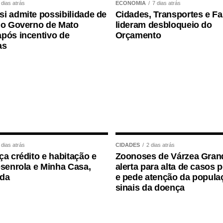
 dias atrás
ECONOMIA
7 dias atrás
i admite possibilidade de
Cidades, Transportes e F
 o Governo de Mato
lideram desbloqueio do
ho, confirmou que a legenda aprovou a indicação
pós incentivo de
Orçamento
ernador.
as
ambém homologou os nomes que disputarão vagas
a Legislativa de Mato Grosso.
 dias atrás
CIDADES
2 dias atrás
ça crédito e habitação e
Zoonoses de Várzea Gran
esenrola e Minha Casa,
alerta para alta de casos 
ida
e pede atenção da popula
sinais da doença