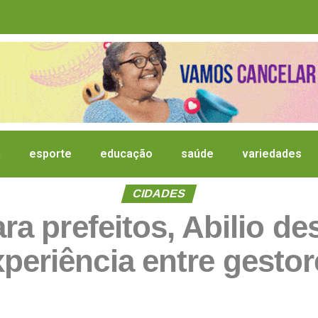
a
esporte
educação
saúde
variedades
CIDADES
a prefeitos, Abilio de
xperiência entre gestor