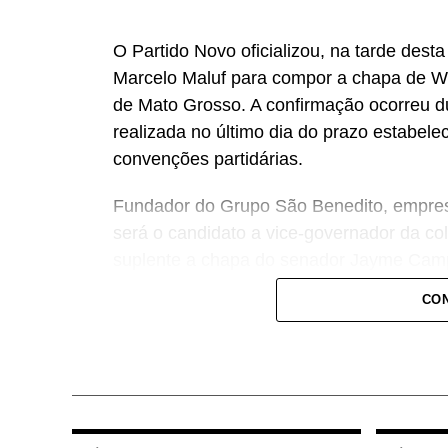
O Partido Novo oficializou, na tarde desta
Marcelo Maluf para compor a chapa de We
de Mato Grosso. A confirmação ocorreu d
realizada no último dia do prazo estabelec
convenções partidárias.
Fundador do Grupo São Benedito, empresa 
será o candidato a vice-governador da co
suplente a chapa do senador Jayme Camp
CON
Inicialmente, o empresário era apontado
Estado, mas retirou sua pré-candidatura pa
A composição da chapa majoritária reúne
o deputado federal José Medeiros (PL), 
entre PL, Novo e MDB recebeu aval da dire