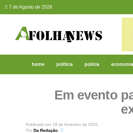
7 de Agosto de 2026
home
política
polícia
economi
Em evento par
e
Publicado em
18 de fevereiro de 2025
Por
Da Redação