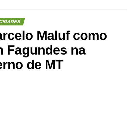
CIDADES
rcelo Maluf como
on Fagundes na
erno de MT