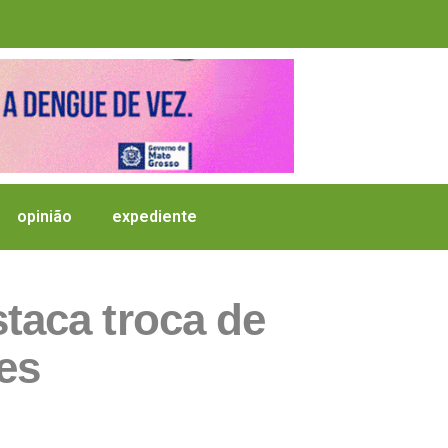
opinião
expediente
staca troca de
es