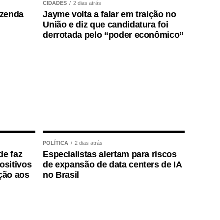
CIDADES
2 dias atrás
azenda
Jayme volta a falar em traição no
União e diz que candidatura foi
derrotada pelo “poder econômico”
POLÍTICA
2 dias atrás
de faz
Especialistas alertam para riscos
positivos
de expansão de data centers de IA
ção aos
no Brasil