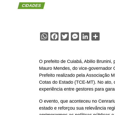
CIDADES
WhatsApp
Facebook
Twitter
Messenge
Linked
Sha
O prefeito de Cuiabá, Abilio Brunini, 
Mauro Mendes, do vice-governador Ot
Prefeito realizado pela Associação 
Cotas do Estado (TCE-MT). No ato, o
experiência entre gestores para garan
O evento, que aconteceu no Cenrariu
estado e reforçou sua relevância re