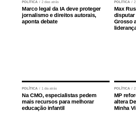
POLÍTICA
2 dias atrás
POLÍTICA
2
Valdemar Costa Neto.
Marco legal da IA deve proteger
Max Russ
jornalismo e direitos autorais,
disputar
O presidente estadual do PL, Ananias Fil
aponta debate
Grosso a
de Marcelo Maluf para a vaga de vice-gov
lideranç
Chapas proporcionais
Durante a convenção, o Partido Novo t
na Câmara dos Deputados e na Assemblei
Candidatos a deputado federal:
POLÍTICA
1 dia atrás
POLÍTICA
2
A Carequinha
Na CMO, especialistas pedem
MP refor
Delegado Sérgio
mais recursos para melhorar
altera D
educação infantil
Minha V
Caio Cordeiro
Gal Rodrigues
Doutora Débora
Professor Haroldo