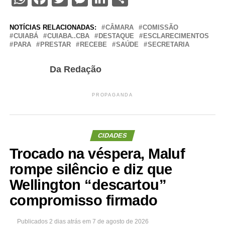
NOTÍCIAS RELACIONADAS:
CÂMARA
COMISSÃO
CUIABÁ
CUIABA..CBA
DESTAQUE
ESCLARECIMENTOS
PARA
PRESTAR
RECEBE
SAÚDE
SECRETARIA
Da Redação
PROPAGANDA
CIDADES
Trocado na véspera, Maluf
rompe silêncio e diz que
Wellington “descartou”
compromisso firmado
Publicados
2 dias atrás
em
7 de agosto de 2026