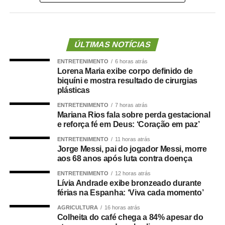
definiu o médico Alencar Farina como novo candidato a
vice-governador.
Para o empresário, a alteração não representa apenas
ÚLTIMAS NOTÍCIAS
uma mudança na composição eleitoral, mas uma quebra
ENTRETENIMENTO
6 horas atrás
de compromisso.
Lorena Maria exibe corpo definido de
biquíni e mostra resultado de cirurgias
“Não se trata apenas de uma mudança de candidatura.
plásticas
Trata-se da forma como a política é conduzida.”
ENTRETENIMENTO
7 horas atrás
Mariana Rios fala sobre perda gestacional
Segundo Maluf, sua participação na chapa não nasceu
e reforça fé em Deus: ‘Coração em paz’
de uma negociação informal. Ele afirmou que aceitou o
ENTRETENIMENTO
11 horas atrás
convite depois de uma decisão política que, inclusive, foi
Jorge Messi, pai do jogador Messi, morre
levada à convenção partidária.
aos 68 anos após luta contra doença
ENTRETENIMENTO
12 horas atrás
“Foi uma escolha política apresentada, construída e
Lívia Andrade exibe bronzeado durante
formalizada dentro do processo partidário, inclusive com
férias na Espanha: ‘Viva cada momento’
a realização da convenção.”
AGRICULTURA
16 horas atrás
Colheita do café chega a 84% apesar do