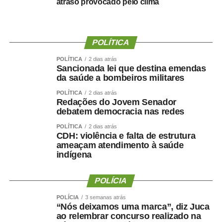
A partir da definição, afirmou o empresário, pessoas
atraso provocado pelo clima
foram mobilizadas e uma estrutura de campanha
começou a ser organizada.
POLÍTICA
“Fiz isso de boa-fé, acreditando na palavra empenhada e
na seriedade de uma decisão tomada por quem pretende
POLÍTICA
2 dias atrás
Sancionada lei que destina emendas
governar Mato Grosso.”
da saúde a bombeiros militares
A manifestação ocorre apenas dois dias depois de Maluf
POLÍTICA
2 dias atrás
Redações do Jovem Senador
confirmar publicamente sua indicação para a vice.
debatem democracia nas redes
Durante a convenção do Novo, na quarta-feira (5), ele
chegou a descartar a possibilidade de uma nova
POLÍTICA
2 dias atrás
CDH: violência e falta de estrutura
mudança.
ameaçam atendimento à saúde
indígena
“Martelo batido, prego batido e ponta virada”, disse na
ocasião.
POLÍCIA
Na mesma oportunidade, Maluf confirmou a aliança entre
POLÍCIA
3 semanas atrás
“Nós deixamos uma marca”, diz Juca
Novo, PL e MDB e afirmou que as siglas haviam chegado
ao relembrar concurso realizado na
a um consenso para caminhar juntas nas eleições.