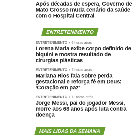
naturalizar o episódio como parte da disputa eleitoral.
Após décadas de espera, Governo de
Mato Grosso muda cenário da saúde
com o Hospital Central
“Não faço política dessa maneira e não aceitarei
naturalizar esse tipo de comportamento.”
ENTRETENIMENTO
Ao concluir, Maluf disse que deixa a situação com a
ENTRETENIMENTO
6 horas atrás
consciência tranquila e atribuiu a responsabilidade pela
Lorena Maria exibe corpo definido de
decisão aos responsáveis pela mudança.
biquíni e mostra resultado de
cirurgias plásticas
“Saio deste episódio com a consciência tranquila. Cumpri
ENTRETENIMENTO
7 horas atrás
rigorosamente aquilo que assumi. Outros terão de
Mariana Rios fala sobre perda
gestacional e reforça fé em Deus:
responder pelas escolhas que fizeram e pela maneira
‘Coração em paz’
como decidiram fazê-las.”
ENTRETENIMENTO
11 horas atrás
Jorge Messi, pai do jogador Messi,
Nota na íntegra:
morre aos 68 anos após luta contra
doença
Política se faz com responsabilidade, compromisso,
seriedade e, sobretudo, palavra. Infelizmente, o senador
MAIS LIDAS DA SEMANA
Wellington Fagundes e o Partido Liberal de Mato Grosso
demonstraram enorme dificuldade em compreender o