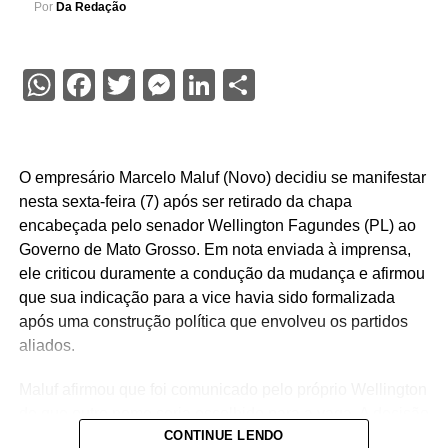
Por
Da Redação
WhatsApp
Facebook
Twitter
Messenger
LinkedIn
Share
O empresário Marcelo Maluf (Novo) decidiu se manifestar
nesta sexta-feira (7) após ser retirado da chapa
encabeçada pelo senador Wellington Fagundes (PL) ao
Governo de Mato Grosso. Em nota enviada à imprensa,
ele criticou duramente a condução da mudança e afirmou
que sua indicação para a vice havia sido formalizada
após uma construção política que envolveu os partidos
aliados.
Maluf afirmou que foi comunicado pelo próprio Wellington
de que outro nome seria escolhido para a vaga. A decisão
CONTINUE LENDO
foi tomada na noite de quinta-feira (6), quando o PL