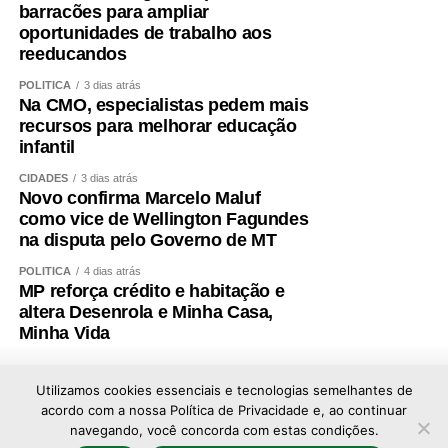
barracões para ampliar
de que outro nome será indicado para ocupar a vaga de
oportunidades de trabalho aos
vice.
reeducandos
Não se trata apenas de uma mudança de candidatura.
POLÍTICA
3 dias atrás
Na CMO, especialistas pedem mais
Trata-se da forma como a política é conduzida.
recursos para melhorar educação
infantil
Quem pretende governar um Estado precisa, antes de
tudo, demonstrar que sua palavra tem valor. Precisa
CIDADES
3 dias atrás
Novo confirma Marcelo Maluf
respeitar compromissos, aliados e pessoas que
como vice de Wellington Fagundes
aceitaram caminhar ao seu lado. Não é possível pedir
na disputa pelo Governo de MT
confiança a mais de três milhões de mato-grossenses
quando não se consegue honrar compromissos
POLÍTICA
4 dias atrás
MP reforça crédito e habitação e
assumidos dentro da própria casa.
altera Desenrola e Minha Casa,
Minha Vida
O que ocorreu comigo representa uma falta de respeito
não apenas pessoal, mas política. Um projeto foi
prejudicado, pessoas que acreditaram nele foram
Utilizamos cookies essenciais e tecnologias semelhantes de
acordo com a nossa Política de Privacidade e, ao continuar
desconsideradas e compromissos formalmente
navegando, você concorda com estas condições.
construídos foram simplesmente descartados.