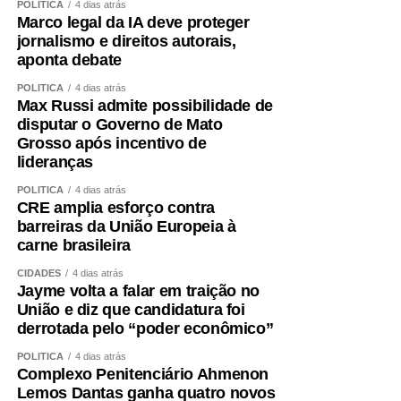
POLÍTICA
4 dias atrás
significado desses princípios – o que só contribui para
Marco legal da IA deve proteger
jornalismo e direitos autorais,
apodrecer a boa política.
aponta debate
Aceitei o convite para integrar, como candidato a vice-
POLÍTICA
4 dias atrás
governador, a chapa liderada pelo senador Wellington
Max Russi admite possibilidade de
Fagundes. A decisão não foi fruto de uma conversa
disputar o Governo de Mato
Grosso após incentivo de
informal ou de uma possibilidade lançada ao acaso. Foi
lideranças
uma escolha política apresentada, construída e
formalizada dentro do processo partidário, inclusive com
POLÍTICA
4 dias atrás
CRE amplia esforço contra
a realização da convenção.
barreiras da União Europeia à
carne brasileira
A partir dessa decisão, compromissos foram assumidos,
pessoas foram mobilizadas, estratégias foram definidas e
CIDADES
4 dias atrás
Jayme volta a falar em traição no
todo um projeto de campanha começou a ser estruturado.
União e diz que candidatura foi
Fiz isso de boa-fé, acreditando na palavra empenhada e
derrotada pelo “poder econômico”
na seriedade de uma decisão tomada por quem pretende
governar Mato Grosso.
POLÍTICA
4 dias atrás
Complexo Penitenciário Ahmenon
Lemos Dantas ganha quatro novos
Hoje fui comunicado pelo senador Wellington Fagundes