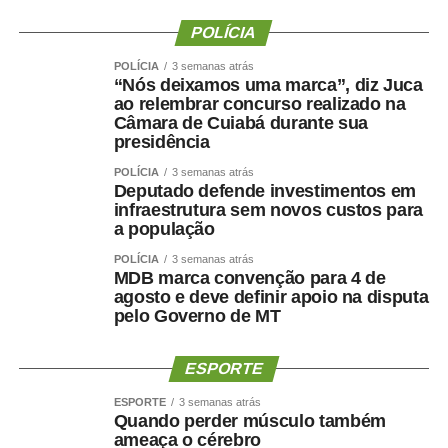
concessão ocorreu dentro da normalidade administrativa
POLÍCIA
e já havia sido informada anteriormente, não havendo
POLÍCIA
3 semanas atrás
qualquer excepcionalidade.
“Nós deixamos uma marca”, diz Juca
ao relembrar concurso realizado na
Câmara de Cuiabá durante sua
presidência
POLÍCIA
3 semanas atrás
Deputado defende investimentos em
infraestrutura sem novos custos para
a população
POLÍCIA
3 semanas atrás
MDB marca convenção para 4 de
COMENTE ABAIXO:
agosto e deve definir apoio na disputa
pelo Governo de MT
WhatsApp
Facebook
Twitter
Messenger
LinkedIn
Share
ESPORTE
ESPORTE
3 semanas atrás
Quando perder músculo também
ameaça o cérebro