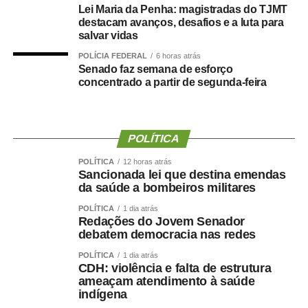
teria se beneficiado de decisões administrativas tomadas
Lei Maria da Penha: magistradas do TJMT
destacam avanços, desafios e a luta para
enquanto ainda ocupava o cargo de secretária.
salvar vidas
Prefeitura nega irregularidades
POLÍCIA FEDERAL
6 horas atrás
Senado faz semana de esforço
concentrado a partir de segunda-feira
Em nota, a Prefeitura de Cuiabá afirmou que não há
irregularidades na situação funcional da ex-secretária.
Segundo o município, Danielle Carmona possui todos os
POLÍTICA
direitos garantidos por lei, incluindo férias e benefícios
POLÍTICA
12 horas atrás
como o prêmio saúde, desde que atendidos os critérios
Sancionada lei que destina emendas
estabelecidos.
da saúde a bombeiros militares
POLÍTICA
1 dia atrás
A gestão também informou que a lotação em gabinete é
Redações do Jovem Senador
um ato administrativo regular, especialmente em períodos
debatem democracia nas redes
de transição, e que a permanência da servidora no local
POLÍTICA
1 dia atrás
foi previamente alinhada com a atual direção da
CDH: violência e falta de estrutura
Secretaria.
ameaçam atendimento à saúde
indígena
Sobre os 60 dias de férias, a Prefeitura destacou que a