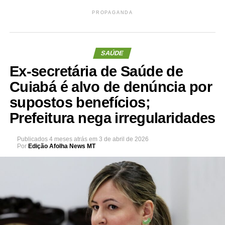
PROPAGANDA
SAÚDE
Ex-secretária de Saúde de
Cuiabá é alvo de denúncia por
supostos benefícios;
Prefeitura nega irregularidades
Publicados
4 meses atrás
em
3 de abril de 2026
Por
Edição Afolha News MT