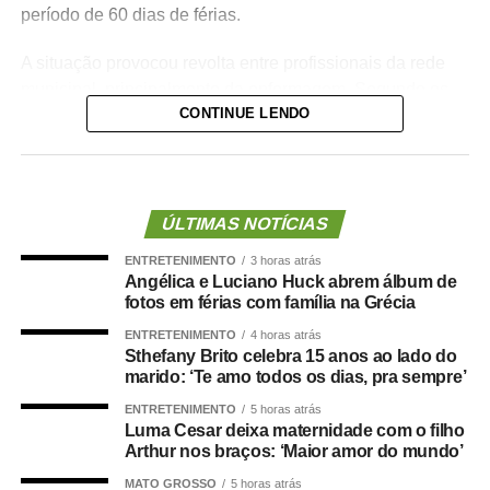
período de 60 dias de férias.
A situação provocou revolta entre profissionais da rede
municipal, principalmente da enfermagem. Segundo os
CONTINUE LENDO
denunciantes, a gestão costumava negar pedidos de
férias superiores a 30 dias para servidores da linha de
frente, sob a justificativa de falta de pessoal nas unidades
de saúde.
ÚLTIMAS NOTÍCIAS
Os servidores apontam ainda incoerência entre discurso
ENTRETENIMENTO
3 horas atrás
e prática da administração municipal. Durante a
Angélica e Luciano Huck abrem álbum de
inauguração da Unidade de Saúde da Família (USF) do
fotos em férias com família na Grécia
bairro Pedregal, o prefeito teria afirmado que não
ENTRETENIMENTO
4 horas atrás
autorizaria férias sem a devida substituição de
Sthefany Brito celebra 15 anos ao lado do
profissionais, o que reforçou a percepção de tratamento
marido: ‘Te amo todos os dias, pra sempre’
desigual dentro da pasta.
ENTRETENIMENTO
5 horas atrás
Luma Cesar deixa maternidade com o filho
Danielle Carmona é servidora efetiva do município e atua
Arthur nos braços: ‘Maior amor do mundo’
como enfermeira de carreira. Conforme os relatos, ela
MATO GROSSO
5 horas atrás