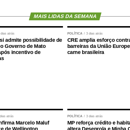
ue não há irregularidades na situação funcional
MAIS LIDAS DA SEMANA
sui todos os direitos garantidos por lei,
 dias atrás
POLÍTICA
3 dias atrás
io saúde, desde que atendidos os critérios
i admite possibilidade de
CRE amplia esforço contr
 o Governo de Mato
barreiras da União Europe
pós incentivo de
carne brasileira
m gabinete é um ato administrativo regular,
as
e que a permanência da servidora no local foi
 da Secretaria.
destacou que a concessão ocorreu dentro da
do informada anteriormente, não havendo qualquer
dias atrás
POLÍTICA
3 dias atrás
firma Marcelo Maluf
MP reforça crédito e habit
e de Wellington
altera Desenrola e Minha 