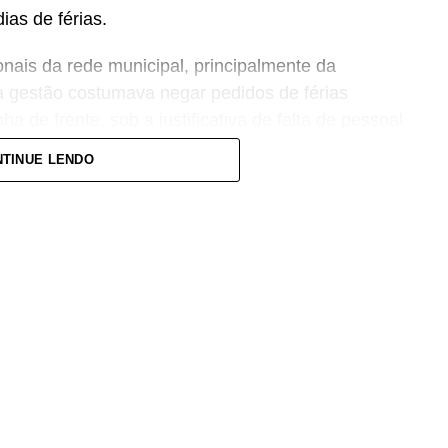
as de férias.
ionais da rede municipal, principalmente da
 gestão costumava negar pedidos de férias
ha de frente, sob a justificativa de falta de pessoal
TINUE LENDO
entre discurso e prática da administração
dade de Saúde da Família (USF) do bairro
o autorizaria férias sem a devida substituição de
 de tratamento desigual dentro da pasta.
unicípio e atua como enfermeira de carreira.
ciado de decisões administrativas tomadas enquanto
des