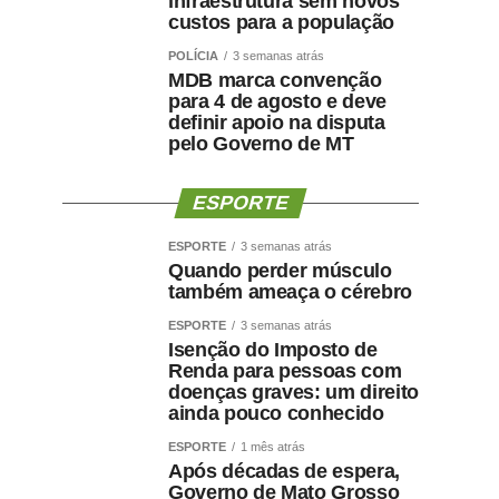
infraestrutura sem novos
custos para a população
POLÍCIA
3 semanas atrás
MDB marca convenção
para 4 de agosto e deve
definir apoio na disputa
pelo Governo de MT
ESPORTE
ESPORTE
3 semanas atrás
Quando perder músculo
também ameaça o cérebro
ESPORTE
3 semanas atrás
Isenção do Imposto de
Renda para pessoas com
doenças graves: um direito
ainda pouco conhecido
ESPORTE
1 mês atrás
Após décadas de espera,
Governo de Mato Grosso