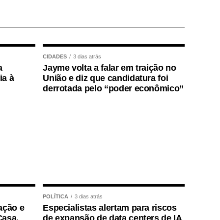
CIDADES
3 dias atrás
a
Jayme volta a falar em traição no
ia à
União e diz que candidatura foi
derrotada pelo “poder econômico”
POLÍTICA
3 dias atrás
ação e
Especialistas alertam para riscos
Casa,
de expansão de data centers de IA