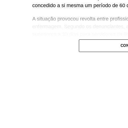
concedido a si mesma um período de 60 di
A situação provocou revolta entre profiss
enfermagem. Segundo os denunciantes, a
superiores a 30 dias para servidores da lin
nas unidades de saúde.
CON
Os servidores apontam ainda incoerência 
municipal. Durante a inauguração da Uni
Pedregal, o prefeito teria afirmado que nã
profissionais, o que reforçou a percepção
Danielle Carmona é servidora efetiva do m
Conforme os relatos, ela teria se benefi
ainda ocupava o cargo de secretária.
Prefeitura nega irregularida