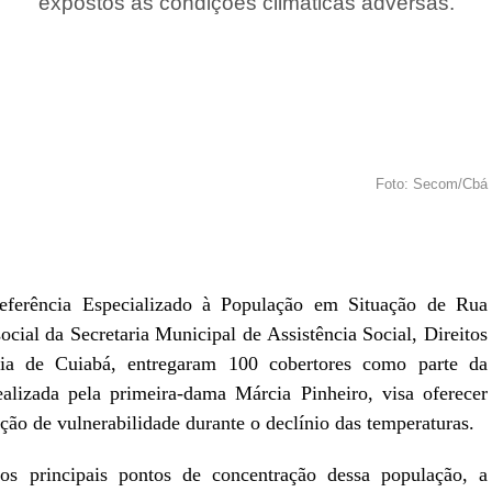
expostos às condições climáticas adversas.
Foto: Secom/Cbá
r
In
re
Referência Especializado à População em Situação de Rua
cial da Secretaria Municipal de Assistência Social, Direitos
a de Cuiabá, entregaram 100 cobertores como parte da
lizada pela primeira-dama Márcia Pinheiro, visa oferecer
ção de vulnerabilidade durante o declínio das temperaturas.
nos principais pontos de concentração dessa população, a