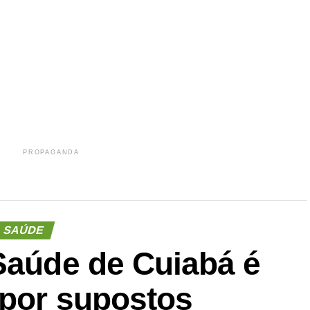
r
In
re
PROPAGANDA
SAÚDE
 Saúde de Cuiabá é
 por supostos