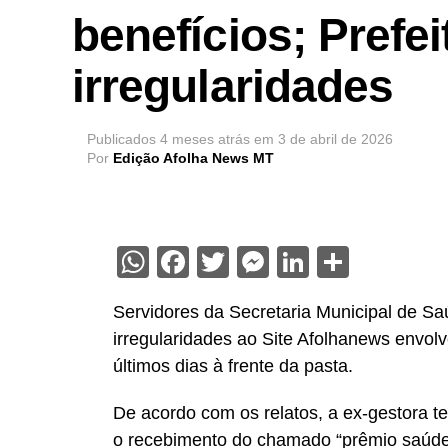
benefícios; Prefe
irregularidades
Publicados
4 meses atrás
em
3 de abril de 2026
Por
Edição Afolha News MT
WhatsApp
Facebook
Twitter
Messenger
LinkedIn
Share
Servidores da Secretaria Municipal de S
irregularidades ao Site Afolhanews envol
últimos dias à frente da pasta.
De acordo com os relatos, a ex-gestora te
o recebimento do chamado “prêmio saúde”,