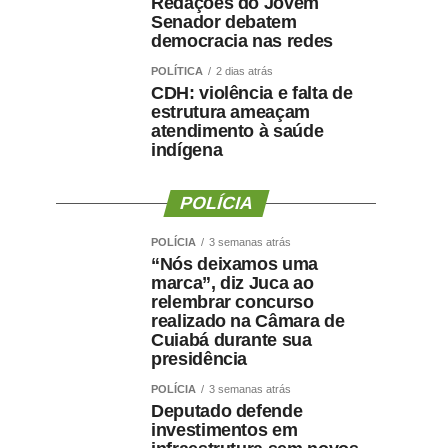
Redações do Jovem
Senador debatem
democracia nas redes
POLÍTICA
2 dias atrás
CDH: violência e falta de
estrutura ameaçam
atendimento à saúde
indígena
POLÍCIA
POLÍCIA
3 semanas atrás
“Nós deixamos uma
marca”, diz Juca ao
relembrar concurso
realizado na Câmara de
Cuiabá durante sua
presidência
POLÍCIA
3 semanas atrás
Deputado defende
investimentos em