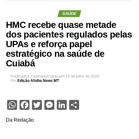
SAÚDE
HMC recebe quase metade
dos pacientes regulados pelas
UPAs e reforça papel
estratégico na saúde de
Cuiabá
Publicados
3 semanas atrás
em
15 de julho de 2026
Por
Edição Afolha News MT
WhatsApp
Facebook
Twitter
Messenger
LinkedIn
Share
Da Redação