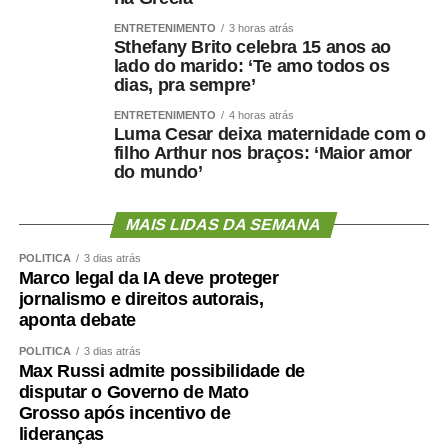
iniciou um mutirão de cirurgias de vesícula por
ENTRETENIMENTO
3 horas atrás
videolaparoscopia, com previsão de 30 procedimentos
Sthefany Brito celebra 15 anos ao
para reduzir a fila de espera do Sistema Único de Saúde
lado do marido: ‘Te amo todos os
(SUS).
dias, pra sempre’
Outra ação inédita colocou Cuiabá em destaque no
ENTRETENIMENTO
4 horas atrás
cenário nacional. O HMC promoveu um mutirão exclusivo
Luma Cesar deixa maternidade com o
filho Arthur nos braços: ‘Maior amor
de cirurgias reparadoras para vítimas de queimaduras
do mundo’
elétricas decorrentes de acidentes de trabalho, tornando-
se a única unidade do país a realizar uma iniciativa
MAIS LIDAS DA SEMANA
voltada exclusivamente para esse público.
Aproximadamente 20 pacientes foram atendidos durante
POLÍTICA
3 dias atrás
a ação.
Marco legal da IA deve proteger
jornalismo e direitos autorais,
Para o diretor técnico do HMC, Dr. Eduardo Andraus, os
aponta debate
indicadores confirmam a capacidade da unidade em
atender pacientes de média e alta complexidade.
POLÍTICA
3 dias atrás
Max Russi admite possibilidade de
“O HMC foi concebido para ser um hospital de alta
disputar o Governo de Mato
resolutividade. Nossa capacidade de receber pacientes
Grosso após incentivo de
regulados das UPAs permite que essas unidades
lideranças
continuem atendendo novos casos de urgência e