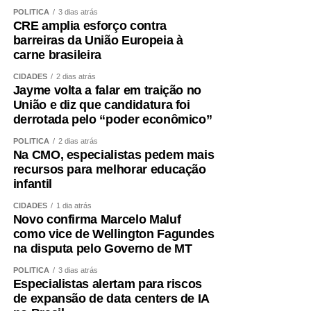
emergência. Contamos com equipes preparadas,
POLÍTICA
3 dias atrás
CRE amplia esforço contra
protocolos bem estabelecidos e uma estrutura capaz de
barreiras da União Europeia à
atender desde casos clínicos até situações de alta
carne brasileira
complexidade, como politrauma, queimados e cirurgias
CIDADES
2 dias atrás
especializadas. Os resultados de maio e junho
Jayme volta a falar em traição no
demonstram que estamos cumprindo essa missão com
União e diz que candidatura foi
eficiência”, concluiu.
derrotada pelo “poder econômico”
POLÍTICA
2 dias atrás
COMENTE ABAIXO:
Na CMO, especialistas pedem mais
recursos para melhorar educação
infantil
WhatsApp
Facebook
Twitter
Messenger
LinkedIn
Share
CIDADES
1 dia atrás
Novo confirma Marcelo Maluf
como vice de Wellington Fagundes
na disputa pelo Governo de MT
POLÍTICA
3 dias atrás
Especialistas alertam para riscos
de expansão de data centers de IA