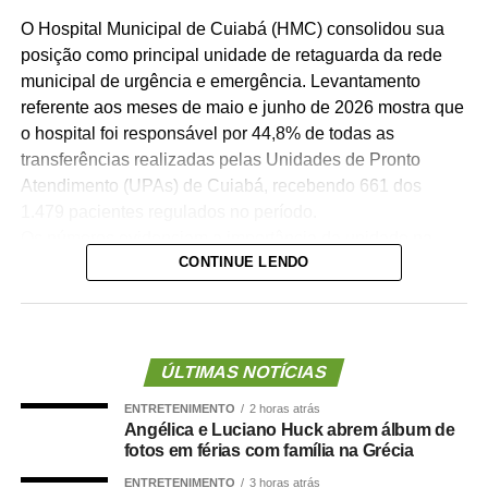
O Hospital Municipal de Cuiabá (HMC) consolidou sua
posição como principal unidade de retaguarda da rede
municipal de urgência e emergência. Levantamento
referente aos meses de maio e junho de 2026 mostra que
o hospital foi responsável por 44,8% de todas as
transferências realizadas pelas Unidades de Pronto
Atendimento (UPAs) de Cuiabá, recebendo 661 dos
1.479 pacientes regulados no período.
Os números evidenciam a importância da unidade na
CONTINUE LENDO
organização da assistência hospitalar. Sozinho, o HMC
recebeu quase quatro vezes mais pacientes que o
segundo hospital com maior volume de transferências,
contribuindo para garantir maior agilidade na internação
de pacientes e desafogar as UPAs.
ÚLTIMAS NOTÍCIAS
A secretária municipal de Saúde, Deisi Bocalon,
ENTRETENIMENTO
2 horas atrás
destacou que os resultados refletem o fortalecimento da
Angélica e Luciano Huck abrem álbum de
rede pública de saúde.
fotos em férias com família na Grécia
“Os números demonstram que o Hospital Municipal de
ENTRETENIMENTO
3 horas atrás