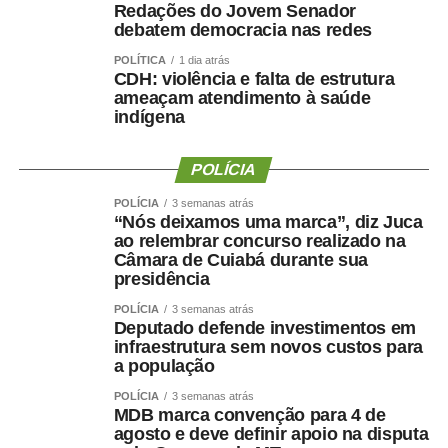
Redações do Jovem Senador
Municipal de Cuiabá (HPSMC), responsáveis por 27,3%
debatem democracia nas redes
e 24,9% das vagas, respectivamente. O HMC respondeu
POLÍTICA
1 dia atrás
por 8% das internações em terapia intensiva, reforçando
CDH: violência e falta de estrutura
sua vocação como principal retaguarda para leitos de
ameaçam atendimento à saúde
enfermaria.
indígena
Além do HMC, o HPSMC e o HMSB receberam 170 e
164 pacientes regulados, respectivamente. Outro
POLÍCIA
destaque foi o Hospital Estadual de Câncer, que registrou
POLÍCIA
3 semanas atrás
crescimento superior a 200% nas transferências entre
“Nós deixamos uma marca”, diz Juca
maio e junho, passando de 25 para 79 pacientes.
ao relembrar concurso realizado na
Gestão destaca eficiência e qualidade da assistência
Câmara de Cuiabá durante sua
presidência
A diretora-geral da Empresa Cuiabana de Saúde Pública,
Kelluby de Oliveira, atribuiu os resultados ao trabalho
POLÍCIA
3 semanas atrás
Deputado defende investimentos em
integrado das equipes e ao fortalecimento da gestão
infraestrutura sem novos custos para
hospitalar.
a população
“O protagonismo do HMC é resultado do empenho diário
POLÍCIA
3 semanas atrás
de equipes multiprofissionais altamente qualificadas e de
MDB marca convenção para 4 de
uma gestão comprometida com a eficiência e a
agosto e deve definir apoio na disputa