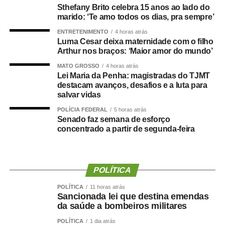
Cuiabá cumpre um papel essencial na organização da
Sthefany Brito celebra 15 anos ao lado do
marido: ‘Te amo todos os dias, pra sempre’
nossa rede de urgência e emergência. Ser responsável
por praticamente metade das transferências das UPAs
ENTRETENIMENTO
4 horas atrás
significa garantir acesso mais rápido à internação,
Luma Cesar deixa maternidade com o filho
Arthur nos braços: ‘Maior amor do mundo’
desafogar as unidades de pronto atendimento e oferecer
um cuidado mais resolutivo à população. Nosso
MATO GROSSO
4 horas atrás
Lei Maria da Penha: magistradas do TJMT
compromisso é continuar fortalecendo a rede municipal
destacam avanços, desafios e a luta para
com planejamento, investimentos e ampliação da
salvar vidas
capacidade assistencial”, afirmou.
POLÍCIA FEDERAL
5 horas atrás
Liderança nas internações em enfermaria
Senado faz semana de esforço
O desempenho do HMC torna-se ainda mais expressivo
concentrado a partir de segunda-feira
quando analisadas apenas as internações em
enfermaria. Nos dois meses avaliados, a unidade
recebeu 638 pacientes — 335 em maio e 303 em junho
POLÍTICA
—, concentrando 53,6% de todas as transferências
destinadas a leitos clínicos e cirúrgicos da rede.
POLÍTICA
11 horas atrás
Sancionada lei que destina emendas
Nas admissões em Unidade de Terapia Intensiva (UTI), a
da saúde a bombeiros militares
maior demanda foi absorvida pelo Hospital Municipal São
Benedito (HMSB) e pelo Hospital e Pronto-Socorro
POLÍTICA
1 dia atrás