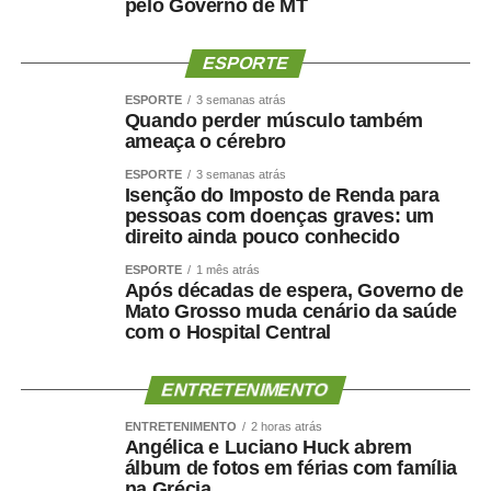
humanização da assistência. Além de sermos referência
pelo Governo de MT
em urgência, emergência, politrauma e tratamento de
queimados, temos ampliado a oferta de cirurgias eletivas
ESPORTE
e procedimentos especializados, garantindo mais acesso
ESPORTE
3 semanas atrás
e qualidade no atendimento prestado aos usuários do
Quando perder músculo também
SUS”, destacou.
ameaça o cérebro
Hospital amplia serviços especializados
ESPORTE
3 semanas atrás
Referência estadual em urgência, emergência,
Isenção do Imposto de Renda para
politrauma, traumato-ortopedia e tratamento de
pessoas com doenças graves: um
direito ainda pouco conhecido
queimados, por meio do Centro de Tratamento de
Queimados (CTQ), o HMC funciona em regime de portas
ESPORTE
1 mês atrás
Após décadas de espera, Governo de
abertas para atendimentos de urgência e emergência.
Mato Grosso muda cenário da saúde
A unidade dispõe de enfermarias adulta e infantil,
com o Hospital Central
Hospital Dia, centros cirúrgicos, salas de medicação e
decisão médica, seis leitos destinados à saúde mental e
ENTRETENIMENTO
estrutura completa para assistência ambulatorial e
hospitalar.
ENTRETENIMENTO
2 horas atrás
Angélica e Luciano Huck abrem
Nos últimos meses, o hospital também ampliou a oferta
álbum de fotos em férias com família
de procedimentos especializados. Entre junho e julho,
na Grécia