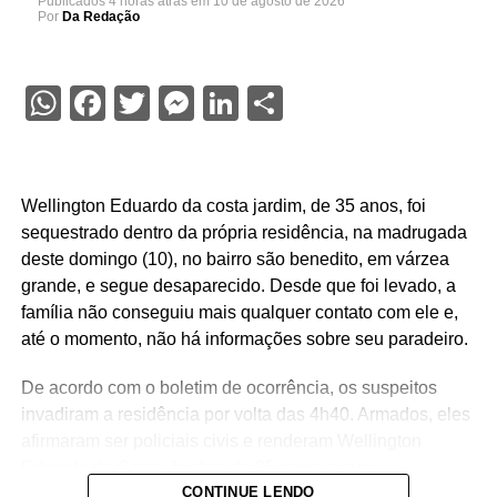
Publicados
4 horas atrás
em
10 de agosto de 2026
Por
Da Redação
WhatsApp
Facebook
Twitter
Messenger
LinkedIn
Share
Wellington Eduardo da costa jardim, de 35 anos, foi
sequestrado dentro da própria residência, na madrugada
deste domingo (10), no bairro são benedito, em várzea
grande, e segue desaparecido. Desde que foi levado, a
família não conseguiu mais qualquer contato com ele e,
até o momento, não há informações sobre seu paradeiro.
De acordo com o boletim de ocorrência, os suspeitos
invadiram a residência por volta das 4h40. Armados, eles
afirmaram ser policiais civis e renderam Wellington
Eduardo da Costa Jardim, de 35 anos, e sua
CONTINUE LENDO
companheira M…..