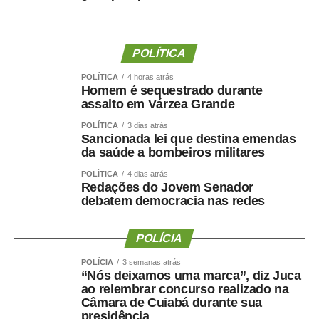
Qualquer pessoa que tenha visto Wellington, tenha
presenciado alguma movimentação suspeita na região do
POLÍTICA
bairro são benedito durante a madrugada, possua
imagens de câmeras de segurança ou tenha qualquer
POLÍTICA
4 horas atrás
Homem é sequestrado durante
informação que possa contribuir para sua localização
assalto em Várzea Grande
deve procurar imediatamente as autoridades.
POLÍTICA
3 dias atrás
Sancionada lei que destina emendas
A Polícia Civil segue investigando o caso e realiza
da saúde a bombeiros militares
diligências para localizar
POLÍTICA
4 dias atrás
Redações do Jovem Senador
Wellington Eduardo da Costa Jardim. Familiares e
debatem democracia nas redes
amigos pedem a colaboração da população. Quem tiver
qualquer informação que possa ajudar a localizar
POLÍCIA
Wellington ou indicar seu paradeiro pode entrar em
contato pelo telefone 190 ou (65) 99247-5665. A
POLÍCIA
3 semanas atrás
“Nós deixamos uma marca”, diz Juca
identidade do denunciante será preservada.
ao relembrar concurso realizado na
Câmara de Cuiabá durante sua
Atenção: Esta reportagem foi elaborada com base nas
presidência