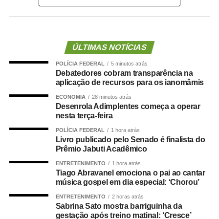
Durante a ação criminosa, os assaltantes mantiveram o
casal sob ameaça enquanto procuravam dinheiro e
objetos de valor. Conforme o registro policial, foram
ÚLTIMAS NOTÍCIAS
levados uma quantia em dinheiro, um aparelho celular da
POLÍCIA FEDERAL
5 minutos atrás
marca Poco e um iPhone 12 pertencentes às vítimas.
Debatedores cobram transparência na
aplicação de recursos para os ianomâmis
Após o roubo, os criminosos fugiram levando Wellington
ECONOMIA
28 minutos atrás
Eduardo da Costa Jardim. A mulher foi deixada no local e,
Desenrola Adimplentes começa a operar
assim que conseguiu pedir ajuda, procurou a Polícia Civil
nesta terça-feira
para registrar a ocorrência.
POLÍCIA FEDERAL
1 hora atrás
Livro publicado pelo Senado é finalista do
O caso foi registrado como sequestro e cárcere privado
Prêmio Jabuti Acadêmico
consumado, além dos demais crimes relacionados à
ENTRETENIMENTO
1 hora atrás
ação criminosa. As investigações foram encaminhadas à
Tiago Abravanel emociona o pai ao cantar
Gerência de Combate ao Crime Organizado (GCCO) e à
música gospel em dia especial: ‘Chorou’
Delegacia Especializada de Repressão ao Crime
ENTRETENIMENTO
2 horas atrás
Organizado (DRACO), que trabalham para identificar os
Sabrina Sato mostra barriguinha da
gestação após treino matinal: ‘Cresce’
autores e localizar a vítima.