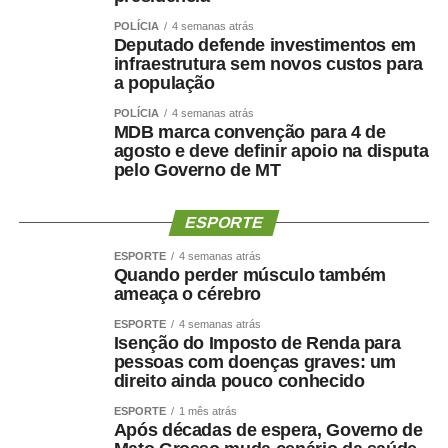
informações constantes no boletim de ocorrência, que
POLÍCIA
4 semanas atrás
registra a versão inicial dos fatos apresentada às
Deputado defende investimentos em
autoridades competentes. Novas informações poderão
infraestrutura sem novos custos para
alterar o andamento da investigação
a população
POLÍCIA
4 semanas atrás
MDB marca convenção para 4 de
agosto e deve definir apoio na disputa
pelo Governo de MT
COMENTE ABAIXO:
ESPORTE
WhatsApp
Facebook
Twitter
Messenger
LinkedIn
Share
ESPORTE
4 semanas atrás
Quando perder músculo também
ameaça o cérebro
ESPORTE
4 semanas atrás
Isenção do Imposto de Renda para
pessoas com doenças graves: um
direito ainda pouco conhecido
ESPORTE
1 mês atrás
Após décadas de espera, Governo de