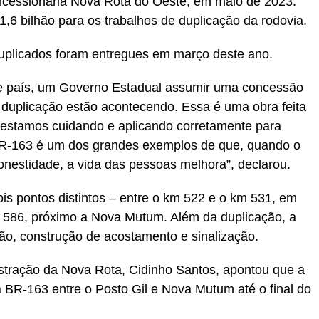
ncessionária Nova Rota do Oeste, em maio de 2023.
1,6 bilhão para os trabalhos de duplicação da rodovia.
duplicados foram entregues em março deste ano.
e país, um Governo Estadual assumir uma concessão
e duplicação estão acontecendo. Essa é uma obra feita
 estamos cuidando e aplicando corretamente para
BR-163 é um dos grandes exemplos de que, quando o
nestidade, a vida das pessoas melhora”, declarou.
dois pontos distintos – entre o km 522 e o km 531, em
m 586, próximo a Nova Mutum. Além da duplicação, a
ção, construção de acostamento e sinalização.
stração da Nova Rota, Cidinho Santos, apontou que a
a BR-163 entre o Posto Gil e Nova Mutum até o final do