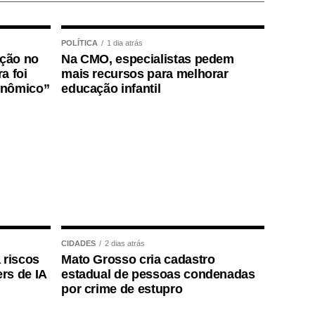
POLÍTICA
1 dia atrás
ição no
Na CMO, especialistas pedem
a foi
mais recursos para melhorar
onômico”
educação infantil
CIDADES
2 dias atrás
 riscos
Mato Grosso cria cadastro
rs de IA
estadual de pessoas condenadas
por crime de estupro