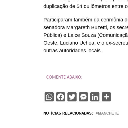
duplicação de 54 quilômetros entre o
Participaram também da cerimônia d
senadora Margareth Buzetti, os secr
Pública) e Laice Souza (Comunicação
Oeste, Luciano Uchoa; e o ex-secret
outras autoridades locais.
COMENTE ABAIXO:
WhatsApp
Facebook
Twitter
Messenge
Linked
Sha
NOTÍCIAS RELACIONADAS:
MANCHETE