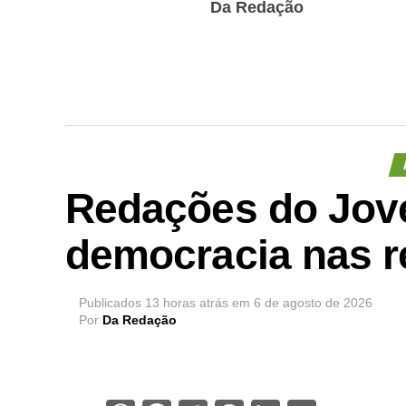
Da Redação
Redações do Jov
democracia nas r
Publicados
13 horas atrás
em
6 de agosto de 2026
Por
Da Redação