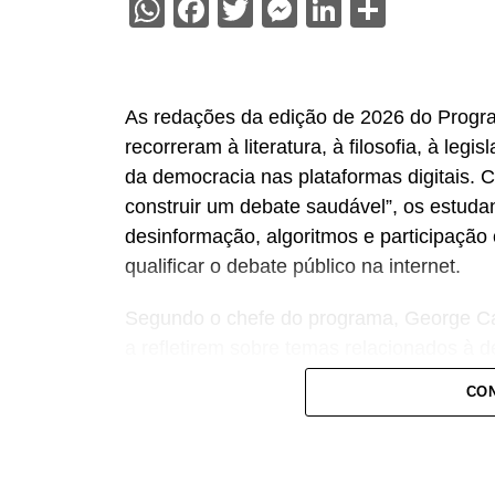
WhatsApp
Facebook
Twitter
Messenger
LinkedIn
Share
As redações da edição de 2026 do Progr
recorreram à literatura, à filosofia, à legis
da democracia nas plataformas digitais.
construir um debate saudável”, os estuda
desinformação, algoritmos e participação
qualificar o debate público na internet.
Segundo o chefe do programa, George Car
a refletirem sobre temas relacionados à 
sociais.
CON
— Em um ano de eleições gerais, a expre
interesse das novas gerações em refletir 
construção de um ambiente digital mais re