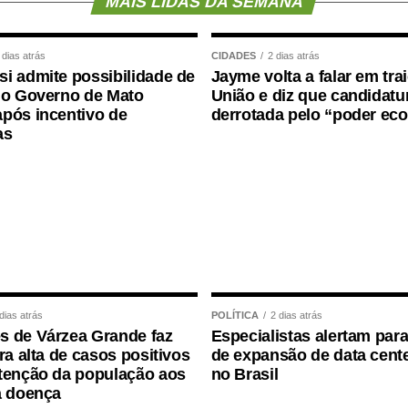
MAIS LIDAS DA SEMANA
asmin da Silva Freitas, representante do Acre,
 dias atrás
CIDADES
2 dias atrás
im em que “cada publicação seria uma semente
i admite possibilidade de
Jayme volta a falar em tra
 consciência ou se perder na intolerância”. A
 o Governo de Mato
União e diz que candidatur
o alcance das manifestações na internet e a
pós incentivo de
derrotada pelo “poder ec
as
ção do debate público.
s incluem autores, obras e normas jurídicas. O
ores mais citados, especialmente por meio da obra
949 que retrata uma sociedade marcada pela
ão e pela supressão da liberdade de expressão.
 de “bolhas de filtro”, termo criado em 2010 pelo
dias atrás
POLÍTICA
2 dias atrás
descrever o isolamento intelectual gerado por
 de Várzea Grande faz
Especialistas alertam para
 Redes
, do diretor norte-americano Jeff Orlowski,
ra alta de casos positivos
de expansão de data cente
 tecnologia influenciam comportamentos e
tenção da população aos
no Brasil
a doença
co Civil da Internet
, apresentados como