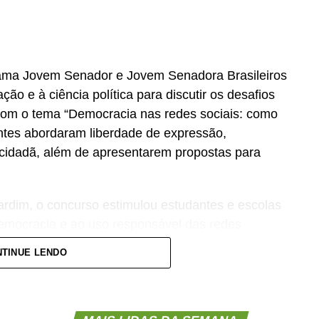
ama Jovem Senador e Jovem Senadora Brasileiros
lação e à ciência política para discutir os desafios
 Com o tema “Democracia nas redes sociais: como
ntes abordaram liberdade de expressão,
 cidadã, além de apresentarem propostas para
dim, o concurso estimulou estudantes e escolas
democracia e ao uso responsável das redes
TINUE LENDO
ssiva participação dos estudantes demonstra o
sobre o fortalecimento da democracia e a
sponsável, plural e respeitoso — afirmou.